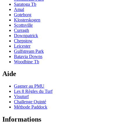
Saratoga Tb
Amal
Goteborg
Klosterskogen
Scottsville
Curragh
Downpatrick
Chepstow
Leicester
Gulfstream Park
Batavia Downs
Woodbine Tb
Aide
Gagner au PMU
Les 8 Règles du Turf
Visuturf
Challenge Quinté
Méthode Paddock
Informations