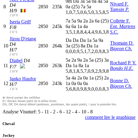
9
m
D
a
3
a
5
a
0
a
4
a
5
a
Nivard F.
D4
8
2850
235k
0
a
(25)
7
a
5
a
Tamsin P.
H/9
1,0,7,5,0,6,5,0,3,5,8,5
1'10"9
7
a
5
a
9
a
2
a
2
a
6
a
(25)
Collette F.
Iseria Griff
9
2850
245k
6
a
6
a
1
a
4
a
Ent. Martens
F/8
3,5,1,8,8,4,4,4,9,6,3,8
S.C.
1'11"5
Jizou D'etang
D
a
D
a
D
a
1
a
5
a
9
a
Thomain D.
D4
10
2850
264k
3
a
(25)
8
a
D
a
1
a
Bigeon Ch.
H/7
0,0,0,9,5,1,7,2,0,9,8,3
1'10"5
5
a
2
a
9
a
2
a
5
a
(25)
3
a
Diabel
D4
Rochard P. Y.
11
2850
263k
D
a
1
a
8
a
1
a
F/7
Bondo H.E.
5,8,1,8,5,7,0,9,2,9,9,8
1'10"6
5
a
4
a
2
a
0
a
1
a
(25)
2
a
Janko Haufor
Bonne D.
12
2850
243k
1
a
0
a
0
a
0
a
H/7
Bigeon Ch.
5,6,8,0,9,8,9,0,0,0,8,3
1'11"4
⊗ cheval portant des oeilllères
E1 chevaux faisant partie de la même écurie
DA, DP, D4 cheval déferré (antérieurs, postérieurs, des quatre pieds), • pour la première fois.
Analyse Visuturf:
5
-
11
-
2
-
6
-
12
-
4
-
10
-
8
comment lire le graphique
Cheval
Jockey