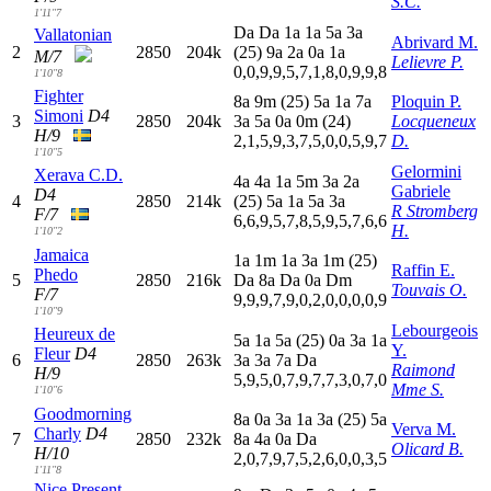
S.C.
1'11"7
D
a
D
a
1
a
1
a
5
a
3
a
Vallatonian
Abrivard M.
2
2850
204k
(25)
9
a
2
a
0
a
1
a
M/7
Lelievre P.
0,0,9,9,5,7,1,8,0,9,9,8
1'10"8
Fighter
8
a
9
m
(25)
5
a
1
a
7
a
Ploquin P.
Simoni
D4
3
2850
204k
3
a
5
a
0
a
0
m
(24)
Locqueneux
H/9
2,1,5,9,3,7,5,0,0,5,9,7
D.
1'10"5
Gelormini
Xerava C.D.
4
a
4
a
1
a
5
m
3
a
2
a
Gabriele
D4
4
2850
214k
(25)
5
a
1
a
5
a
3
a
R Stromberg
F/7
6,6,9,5,7,8,5,9,5,7,6,6
H.
1'10"2
Jamaica
1
a
1
m
1
a
3
a
1
m
(25)
Raffin E.
Phedo
5
2850
216k
D
a
8
a
D
a
0
a
D
m
Touvais O.
F/7
9,9,9,7,9,0,2,0,0,0,0,9
1'10"9
Lebourgeois
Heureux de
5
a
1
a
5
a
(25)
0
a
3
a
1
a
Y.
Fleur
D4
6
2850
263k
3
a
3
a
7
a
D
a
Raimond
H/9
5,9,5,0,7,9,7,7,3,0,7,0
Mme S.
1'10"6
Goodmorning
8
a
0
a
3
a
1
a
3
a
(25)
5
a
Verva M.
Charly
D4
7
2850
232k
8
a
4
a
0
a
D
a
Olicard B.
H/10
2,0,7,9,7,5,2,6,0,0,3,5
1'11"8
Nice Present