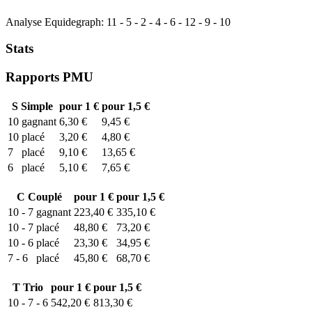
Analyse Equidegraph:
11
-
5
-
2
-
4
-
6
-
12
-
9
-
10
Stats
Rapports PMU
S
Simple
pour 1 €
pour 1,5 €
10
gagnant
6,30 €
9,45 €
10
placé
3,20 €
4,80 €
7
placé
9,10 €
13,65 €
6
placé
5,10 €
7,65 €
C
Couplé
pour 1 €
pour 1,5 €
10 - 7
gagnant
223,40 €
335,10 €
10 - 7
placé
48,80 €
73,20 €
10 - 6
placé
23,30 €
34,95 €
7 - 6
placé
45,80 €
68,70 €
T
Trio
pour 1 €
pour 1,5 €
10 - 7 - 6
542,20 €
813,30 €