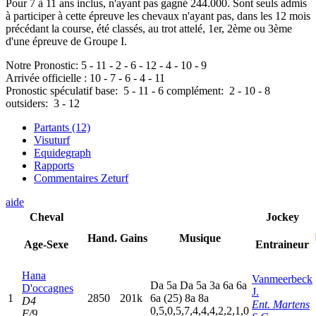
Pour 7 à 11 ans inclus, n'ayant pas gagné 244.000. Sont seuls admis
à participer à cette épreuve les chevaux n'ayant pas, dans les 12 mois
précédant la course, été classés, au trot attelé, 1er, 2ème ou 3ème
d'une épreuve de Groupe I.
Notre Pronostic:
5
-
11
-
2
-
6
-
12
-
4
-
10
-
9
Arrivée officielle :
10
-
7
-
6
-
4
-
11
Pronostic spéculatif
base:
5
-
11
-
6
complément:
2
-
10
-
8
outsiders:
3
-
12
Partants (12)
Visuturf
Equidegraph
Rapports
Commentaires Zeturf
aide
Cheval
Jockey
Hand.
Gains
Musique
Age-Sexe
Entraineur
Hana
Vanmeerbeck
D
a
5
a
D
a
5
a
3
a
6
a
6
a
D'occagnes
J.
1
2850
201k
6
a
(25)
8
a
8
a
D4
Ent. Martens
0,5,0,5,7,4,4,4,2,2,1,0
F/9