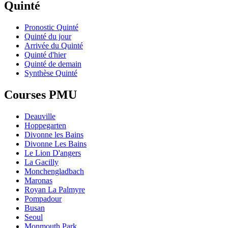
Quinté
Pronostic Quinté
Quinté du jour
Arrivée du Quinté
Quinté d'hier
Quinté de demain
Synthèse Quinté
Courses PMU
Deauville
Hoppegarten
Divonne les Bains
Divonne Les Bains
Le Lion D'angers
La Gacilly
Monchengladbach
Maronas
Royan La Palmyre
Pompadour
Busan
Seoul
Monmouth Park