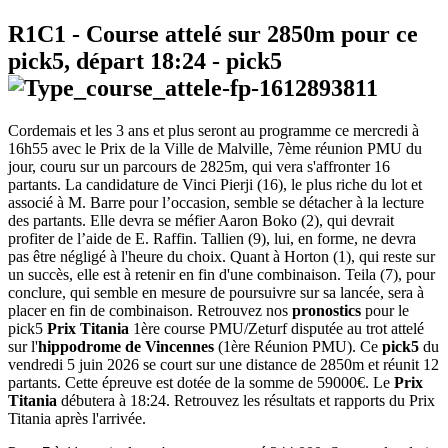
R1C1
- Course attelé sur 2850m pour ce
pick5, départ
18:24
-
pick5
Cordemais et les 3 ans et plus seront au programme ce mercredi à
16h55 avec le Prix de la Ville de Malville, 7ème réunion PMU du
jour, couru sur un parcours de 2825m, qui vera s'affronter 16
partants. La candidature de Vinci Pierji (16), le plus riche du lot et
associé à M. Barre pour l’occasion, semble se détacher à la lecture
des partants. Elle devra se méfier Aaron Boko (2), qui devrait
profiter de l’aide de E. Raffin. Tallien (9), lui, en forme, ne devra
pas être négligé à l'heure du choix. Quant à Horton (1), qui reste sur
un succès, elle est à retenir en fin d'une combinaison. Teila (7), pour
conclure, qui semble en mesure de poursuivre sur sa lancée, sera à
placer en fin de combinaison. Retrouvez nos
pronostics
pour le
pick5
Prix Titania
1ère course PMU/Zeturf disputée au trot attelé
sur l'
hippodrome de Vincennes
(1ère Réunion PMU). Ce
pick5
du
vendredi 5 juin 2026 se court sur une distance de 2850m et réunit 12
partants. Cette épreuve est dotée de la somme de 59000€. Le
Prix
Titania
débutera à 18:24. Retrouvez les résultats et rapports du Prix
Titania après l'arrivée.