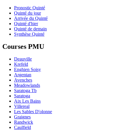
Pronostic Quinté
Quinté du jour
Arrivée du Quinté
Quinté d'hier
Quinté de demain
Synthèse Quinté
Courses PMU
Deauville
Krefeld
Enghien Soisy
Argentan
Avenches
Meadowlands
Saratoga Tb
Saratoga
Aix Les Bains
Villereal
Les Sables D'olonne
Graignes
Randwick
Caulfield