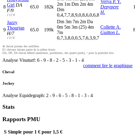
Verva P. Y.
2
m
1
m
D
m
2
m
4
m
Girl
DA
8
65.0
182k
Depypere
D
m
F/9
H.
0,4,7,7,8,9,0,8,6,0,6,8
1'12"8
D
m
3
m
7
m
2
m
D
a
Jazzy
0
m
5
m
3
m
(25)
4
m
Collette A.
Thourjan
9
65.0
199k
7
m
Guitton L.
H/7
0,7,3,8,0,0,5,7,6,3,9,7
1'11"8
⊗ cheval portant des oeilllères
E1 chevaux faisant partie de la même écurie
DA, DP, D4 cheval déferré (antérieurs, postérieurs, des quatre pieds), • pour la première fois.
Analyse Visuturf:
6
-
9
-
8
-
2
-
5
-
3
-
1
-
4
comment lire le graphique
Cheval
Jockey
Analyse Equidegraph:
2
-
9
-
6
-
5
-
8
-
1
-
3
-
4
Stats
Rapports PMU
S
Simple
pour 1 €
pour 1,5 €