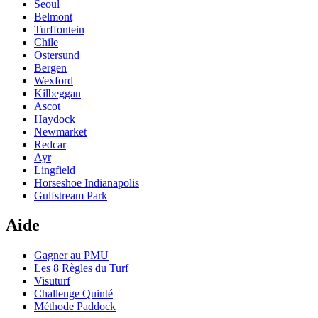
Seoul
Belmont
Turffontein
Chile
Ostersund
Bergen
Wexford
Kilbeggan
Ascot
Haydock
Newmarket
Redcar
Ayr
Lingfield
Horseshoe Indianapolis
Gulfstream Park
Aide
Gagner au PMU
Les 8 Règles du Turf
Visuturf
Challenge Quinté
Méthode Paddock