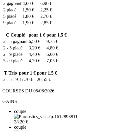
2
gagnant
4,60 €
6,90 €
2
placé
1,50 €
2,25 €
5
placé
1,80 €
2,70 €
9
placé
1,90 €
2,85 €
C
Couplé
pour 1 €
pour 1,5 €
2 - 5
gagnant
6,50 €
9,75 €
2 - 5
placé
3,20 €
4,80 €
2 - 9
placé
4,40 €
6,60 €
5 - 9
placé
4,70 €
7,05 €
T
Trio
pour 1 €
pour 1,5 €
2 - 5 - 9
17,70 €
26,55 €
COURSES DU 05/06/2026
GAINS
couple
28.20 €
couple