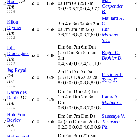
Mar.
Hocti
D4
2
65.0
185k
0
a
D
m
6
a
(25)
7
m
Carpentier
H/6
9,0,9,9,5,7,0,0,4,3,7,2
B.
1'12"6
Maillard A.
Kilou
3
m
4
m
3
m
9
a
4
m
2
m
G.
D'ymer
3
58.0
145k
0
a
7
m
3
m
4
m
(25)
Ent.
H/6
7,6,7,1,6,8,0,3,7,6,0,0
Martens
1'12"2
S.C.
D
m
6
m
7
m
6
m
D
m
Ibili
(25)
D
m
3
m
6
m
5
m
Roger O.
D'occagnes
4
62.0
148k
9
m
Brohier D.
H/8
0,4,3,4,0,0,7,4,5,1,1,0
1'12"7
Jag Royal
2
m
D
a
D
a
D
a
D
a
Pasquier J.
D4
5
65.0
162k
(25)
D
a
D
a
2
a
2
a
2
a
Terry F.
H/7
8,0,0,0,0,0,0,8,8,8,9,0
1'12"5
D
m
4
m
D
m
(25)
1
m
Karna des
1
m
4
m
D
m
2
m
3
m
Lamy A.
Baults
D4
6
65.0
152k
D
m
Mottier C.
H/6
0,6,0,9,9,6,0,8,7,0,9,8
1'12"5
Hate You
D
m
8
m
7
m
D
m
D
a
Saussaye V.
Beylev
7
65.0
176k
0
a
(25)
D
m
6
m
2
m
0
a
Ternisien
H/9
0,2,3,0,0,0,0,4,8,0,0,9
Ph.
1'12"2
D
m
6
m
3
m
(25)
3
m
Hollywood