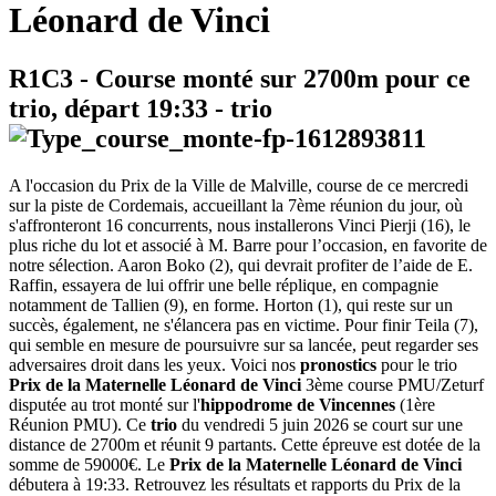
Léonard de Vinci
R1C3
- Course monté sur 2700m pour ce
trio, départ
19:33
-
trio
A l'occasion du Prix de la Ville de Malville, course de ce mercredi
sur la piste de Cordemais, accueillant la 7ème réunion du jour, où
s'affronteront 16 concurrents, nous installerons Vinci Pierji (16), le
plus riche du lot et associé à M. Barre pour l’occasion, en favorite de
notre sélection. Aaron Boko (2), qui devrait profiter de l’aide de E.
Raffin, essayera de lui offrir une belle réplique, en compagnie
notamment de Tallien (9), en forme. Horton (1), qui reste sur un
succès, également, ne s'élancera pas en victime. Pour finir Teila (7),
qui semble en mesure de poursuivre sur sa lancée, peut regarder ses
adversaires droit dans les yeux. Voici nos
pronostics
pour le trio
Prix de la Maternelle Léonard de Vinci
3ème course PMU/Zeturf
disputée au trot monté sur l'
hippodrome de Vincennes
(1ère
Réunion PMU). Ce
trio
du vendredi 5 juin 2026 se court sur une
distance de 2700m et réunit 9 partants. Cette épreuve est dotée de la
somme de 59000€. Le
Prix de la Maternelle Léonard de Vinci
débutera à 19:33. Retrouvez les résultats et rapports du Prix de la