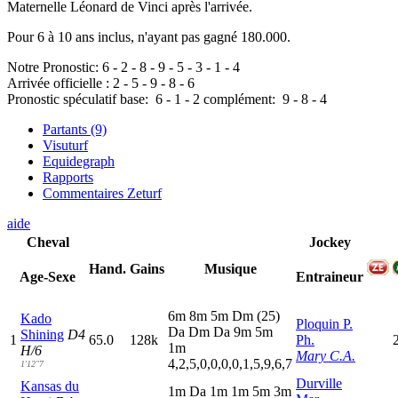
Maternelle Léonard de Vinci après l'arrivée.
Pour 6 à 10 ans inclus, n'ayant pas gagné 180.000.
Notre Pronostic:
6
-
2
-
8
-
9
-
5
-
3
-
1
-
4
Arrivée officielle :
2
-
5
-
9
-
8
-
6
Pronostic spéculatif
base:
6
-
1
-
2
complément:
9
-
8
-
4
Partants (9)
Visuturf
Equidegraph
Rapports
Commentaires Zeturf
aide
Cheval
Jockey
Hand.
Gains
Musique
Age-Sexe
Entraineur
6
m
8
m
5
m
D
m
(25)
Kado
Ploquin P.
D
a
D
m
D
a
9
m
5
m
Shining
D4
1
65.0
128k
Ph.
1
m
H/6
Mary C.A.
4,2,5,0,0,0,0,1,5,9,6,7
1'12"7
Durville
Kansas du
1
m
D
a
1
m
1
m
5
m
3
m