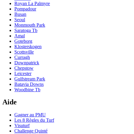
Royan La Palmyre
Pompadour
Busan
Seoul
Monmouth Park
Saratoga Tb
Amal
Goteborg
Klosterskogen
Scottsville
Curragh
Downpatrick
Chepstow
Leicester
Gulfstream Park
Batavia Downs
Woodbine Tb
Aide
Gagner au PMU
Les 8 Règles du Turf
Visuturf
Challenge Quinté