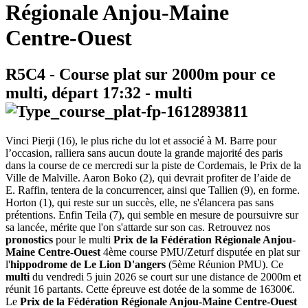
Régionale Anjou-Maine
Centre-Ouest
R5C4
- Course plat sur 2000m pour ce
multi, départ
17:32
-
multi
Vinci Pierji (16), le plus riche du lot et associé à M. Barre pour
l’occasion, ralliera sans aucun doute la grande majorité des paris
dans la course de ce mercredi sur la piste de Cordemais, le Prix de la
Ville de Malville. Aaron Boko (2), qui devrait profiter de l’aide de
E. Raffin, tentera de la concurrencer, ainsi que Tallien (9), en forme.
Horton (1), qui reste sur un succès, elle, ne s'élancera pas sans
prétentions. Enfin Teila (7), qui semble en mesure de poursuivre sur
sa lancée, mérite que l'on s'attarde sur son cas. Retrouvez nos
pronostics
pour le multi
Prix de la Fédération Régionale Anjou-
Maine Centre-Ouest
4ème course PMU/Zeturf disputée en plat sur
l'
hippodrome de Le Lion D'angers
(5ème Réunion PMU). Ce
multi
du vendredi 5 juin 2026 se court sur une distance de 2000m et
réunit 16 partants. Cette épreuve est dotée de la somme de 16300€.
Le
Prix de la Fédération Régionale Anjou-Maine Centre-Ouest