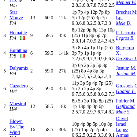
Menuet W.
2,8,3,6,8,7,8,7,9,5,2,5
H/5
Star
1
p
7
p
4
p
12p
7
p
8
p
Brechet M
2
Mauve
13
60.0
12k
5
p
12p
(25)
3
p
7
p
Lp.
F/4
9,3,6,8,3,2,5,8,7,3,3
Mele D.
8
p
12p
9
p
6
p
13p
10p
Hematite
P. Lacroix
3
9
59.5
35k
(25)
11p
8
p
6
p
7
p
F/4
Legros B.
2,8,1,4,7,0,9,2,4,3,4,5
3
p
8
p
4
p
1
p
11p
(25)
Bergeron
Burattina
4
6
59.5
141k
3
p
7
p
1
p
1
p
4
p
X.
F/8
7,2,6,9,9,7,3,9,9,6,6,8
Da Silva J
3
p
6
p
2
p
3
p
5
p
3
p
Dalyamix
Justum M.
5
2
59.0
27k
(25)
8
p
4
p
8
p
3
p
F/4
Justum M.
7,4,8,7,5,7,2,6,2,7,4
11p
3
p
5
p
4
p
7
p
(25)
Cazadero
Grosbois 
6
8
59.0
32k
5
p
2
p
2
p
4
p
8
p
H/4
Gadbin L.
9,7,5,6,3,5,8,8,6,2,7,3
8
p
5
p
3
p
10p
8
p
(25)
Poirier M.
Maestral
7
12
58.5
18k
1
p
13p
4
p
3
p
6
p
Geffriaud
H/4
2,5,7,0,2,9,7,6,7,4,8,2
Mme S.
David
Blown
10p
4
p
8
p
5
p
10p
8
p
Israel
By The
8
16
58.5
30k
(25)
15p
7
p
7
p
4
p
Lopez
Wind
0,6,2,5,0,2,5,3,3,6,9,1
Armas