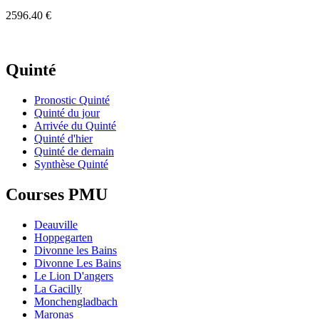
2596.40 €
Quinté
Pronostic Quinté
Quinté du jour
Arrivée du Quinté
Quinté d'hier
Quinté de demain
Synthèse Quinté
Courses PMU
Deauville
Hoppegarten
Divonne les Bains
Divonne Les Bains
Le Lion D'angers
La Gacilly
Monchengladbach
Maronas