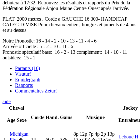
débutera à 17:32. Retrouvez les résultats et rapports du Prix de la
Fédération Régionale Anjou-Maine Centre-Ouest après l'arrivée.
PLAT, 2000 metres , Corde a GAUCHE 16.300- HANDICAP
CATEG DIVISE Pour chevaux entiers, hongres et juments de 4 ans
et au-dessus
Notre Pronostic:
16
-
14
-
2
-
10
-
13
-
11
-
4
-
6
Arrivée officielle :
5
-
2
-
10
-
11
-
6
Pronostic spéculatif
base:
16
-
2
-
13
complément:
14
-
10
-
11
outsiders:
15
-
1
Partants (16)
Visuturf
Equidegraph
Rapports
Commentaires Zeturf
aide
Cheval
Jockey
Corde
Hand.
Gains
Musique
Age-Sexe
Entraineu
Michigan
8
p
12p
7
p
4
p
2
p
13p
Lebouc H.
1
14
60.0
33k
12p
(25)
3
p
11p
5
p
Fire
⊗