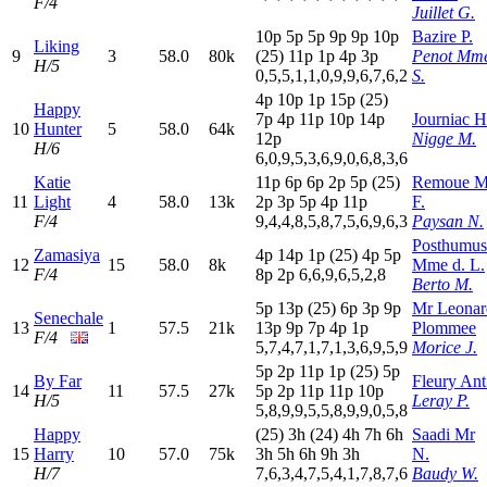
F/4
Juillet G.
10p
5
p
5
p
9
p
9
p
10p
Bazire P.
Liking
9
3
58.0
80k
(25)
11p
1
p
4
p
3
p
Penot Mm
H/5
0,5,5,1,1,0,9,9,6,7,6,2
S.
4
p
10p
1
p
15p
(25)
Happy
7
p
4
p
11p
10p
14p
Journiac H
10
Hunter
5
58.0
64k
12p
Nigge M.
H/6
6,0,9,5,3,6,9,0,6,8,3,6
Katie
11p
6
p
6
p
2
p
5
p
(25)
Remoue M
11
Light
4
58.0
13k
2
p
3
p
5
p
4
p
11p
F.
F/4
9,4,4,8,5,8,7,5,6,9,6,3
Paysan N.
Posthumus
Zamasiya
4
p
14p
1
p
(25)
4
p
5
p
12
15
58.0
8k
Mme d. L.
F/4
8
p
2
p
6,6,9,6,5,2,8
Berto M.
5
p
13p
(25)
6
p
3
p
9
p
Mr Leonar
Senechale
13
1
57.5
21k
13p
9
p
7
p
4
p
1
p
Plommee
F/4
5,7,4,7,1,7,1,3,6,9,5,9
Morice J.
5
p
2
p
11p
1
p
(25)
5
p
By Far
Fleury Ant
14
11
57.5
27k
5
p
2
p
11p
11p
10p
H/5
Leray P.
5,8,9,9,5,5,8,9,9,0,5,8
Happy
(25)
3
h
(24)
4
h
7
h
6
h
Saadi Mr
15
Harry
10
57.0
75k
3
h
5
h
6
h
9
h
3
h
N.
H/7
7,6,3,4,7,5,4,1,7,8,7,6
Baudy W.