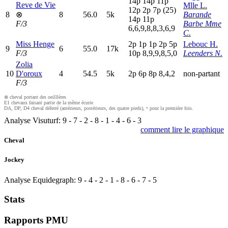
14p
14p
11p
Reve de Vie
Mlle L.
12p
2
p
7
p
(25)
8
⊗
8
56.0
5k
Barande
14p
11p
F/3
Barbe Mme
6,6,9,8,8,3,6,9
C.
Miss Henge
2
p
1
p
1
p
2
p
5
p
Lebouc H.
9
6
55.0
17k
F/3
10p
8,9,9,8,5,0
Leenders N.
Zolia
10
D'oroux
4
54.5
5k
2
p
6
p
8
p
8,4,2
non-partant
F/3
⊗ cheval portant des oeilllères
E1 chevaux faisant partie de la même écurie
DA, DP, D4 cheval déferré (antérieurs, postérieurs, des quatre pieds), • pour la première fois.
Analyse Visuturf:
9
-
7
-
2
-
8
-
1
-
4
-
6
-
3
comment lire le graphique
Cheval
Jockey
Analyse Equidegraph:
9
-
4
-
2
-
1
-
8
-
6
-
7
-
5
Stats
Rapports PMU