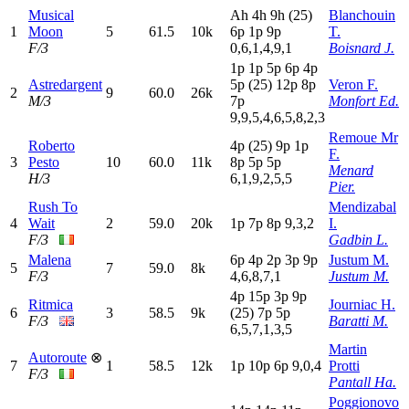
Musical
A
h
4
h
9
h
(25)
Blanchouin
1
Moon
5
61.5
10k
6
p
1
p
9
p
T.
F/3
0,6,1,4,9,1
Boisnard J.
1
p
1
p
5
p
6
p
4
p
Astredargent
5
p
(25)
12p
8
p
Veron F.
2
9
60.0
26k
M/3
7
p
Monfort Ed.
9,9,5,4,6,5,8,2,3
Remoue Mr
Roberto
4
p
(25)
9
p
1
p
F.
3
Pesto
10
60.0
11k
8
p
5
p
5
p
Menard
H/3
6,1,9,2,5,5
Pier.
Rush To
Mendizabal
4
Wait
2
59.0
20k
1
p
7
p
8
p
9,3,2
I.
F/3
Gadbin L.
Malena
6
p
4
p
2
p
3
p
9
p
Justum M.
5
7
59.0
8k
F/3
4,6,8,7,1
Justum M.
4
p
15p
3
p
9
p
Ritmica
Journiac H.
6
3
58.5
9k
(25)
7
p
5
p
F/3
Baratti M.
6,5,7,1,3,5
Martin
Autoroute
⊗
7
1
58.5
12k
1
p
10p
6
p
9,0,4
Protti
F/3
Pantall Ha.
Poggionovo