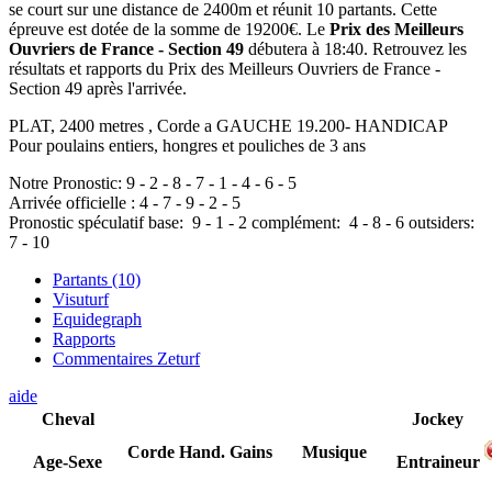
se court sur une distance de 2400m et réunit 10 partants. Cette
épreuve est dotée de la somme de 19200€. Le
Prix des Meilleurs
Ouvriers de France - Section 49
débutera à 18:40. Retrouvez les
résultats et rapports du Prix des Meilleurs Ouvriers de France -
Section 49 après l'arrivée.
PLAT, 2400 metres , Corde a GAUCHE 19.200- HANDICAP
Pour poulains entiers, hongres et pouliches de 3 ans
Notre Pronostic:
9
-
2
-
8
-
7
-
1
-
4
-
6
-
5
Arrivée officielle :
4
-
7
-
9
-
2
-
5
Pronostic spéculatif
base:
9
-
1
-
2
complément:
4
-
8
-
6
outsiders:
7
-
10
Partants (10)
Visuturf
Equidegraph
Rapports
Commentaires Zeturf
aide
Cheval
Jockey
Corde
Hand.
Gains
Musique
Age-Sexe
Entraineur