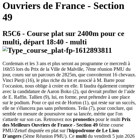
Ouvriers de France - Section
49
R5C6
- Course plat sur 2400m pour ce
multi, départ
18:40
-
multi
Cordemais et les 3 ans et plus seront au programme ce mercredi à
16h55 lors du Prix de la Ville de Malville, 7ème réunion PMU du
jour, couru sur un parcours de 2825m, que convoiteront 16 chevaux.
Vinci Pierji (16), le plus riche du lot et associé à M. Barre pour
l’occasion, nous oblige à croire en elle. Il faudra également compter
avec la candidature de Aaron Boko (2), qui devrait profiter de l’aide
de E. Raffin. Tallien (9), lui, en forme, peut prétendre à une place
sur le podium. Pour ce qui est de Horton (1), qui reste sur un succès,
elle ne s'élancera pas sans prétentions. Teila (7), pour conclure, qui
semble en mesure de poursuivre sur sa lancée, mérite que l'on
s'attarde sur son cas. Retrouvez nos
pronostics
pour le multi
Prix
des Meilleurs Ouvriers de France - Section 49
6ème course
PMU/Zeturf disputée en plat sur l'
hippodrome de Le Lion
D'angers
(5ème Réunion PMU). Ce
multi
du vendredi 5 juin 2026