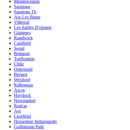
Meadowlands
Saratoga
Saratoga Tb
Aix Les Bains
Villereal
Les Sables D'olonne
Graignes
Randwick
Caulfield
Seoul
Belmont
Turffontein
Chile
Ostersund
Bergen
Wexford
Kilbeggan
Ascot
Haydock
Newmarket
Redcar
Ayr
Lingfield
Horseshoe Indianapolis
Gulfstream Park