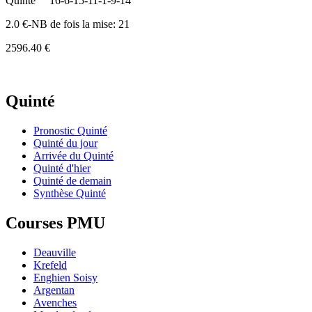
Quinte
16-6-15-11-1-9-14
2.0 €-NB de fois la mise: 21
2596.40 €
Quinté
Pronostic Quinté
Quinté du jour
Arrivée du Quinté
Quinté d'hier
Quinté de demain
Synthèse Quinté
Courses PMU
Deauville
Krefeld
Enghien Soisy
Argentan
Avenches