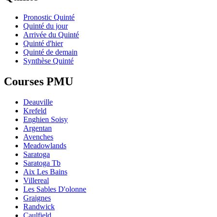
Pronostic Quinté
Quinté du jour
Arrivée du Quinté
Quinté d'hier
Quinté de demain
Synthèse Quinté
Courses PMU
Deauville
Krefeld
Enghien Soisy
Argentan
Avenches
Meadowlands
Saratoga
Saratoga Tb
Aix Les Bains
Villereal
Les Sables D'olonne
Graignes
Randwick
Caulfield