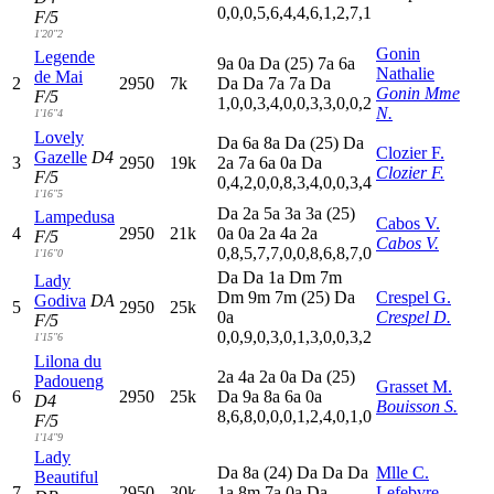
0,0,0,5,6,4,4,6,1,2,7,1
F/5
1'20"2
Gonin
Legende
9
a
0
a
D
a
(25)
7
a
6
a
Nathalie
de Mai
2
2950
7k
D
a
D
a
7
a
7
a
D
a
Gonin Mme
F/5
1,0,0,3,4,0,0,3,3,0,0,2
N.
1'16"4
Lovely
D
a
6
a
8
a
D
a
(25)
D
a
Clozier F.
Gazelle
D4
3
2950
19k
2
a
7
a
6
a
0
a
D
a
Clozier F.
F/5
0,4,2,0,0,8,3,4,0,0,3,4
1'16"5
D
a
2
a
5
a
3
a
3
a
(25)
Lampedusa
Cabos V.
4
2950
21k
0
a
0
a
2
a
4
a
2
a
F/5
Cabos V.
0,8,5,7,7,0,0,8,6,8,7,0
1'16"0
D
a
D
a
1
a
D
m
7
m
Lady
D
m
9
m
7
m
(25)
D
a
Crespel G.
Godiva
DA
5
2950
25k
0
a
Crespel D.
F/5
0,0,9,0,3,0,1,3,0,0,3,2
1'15"6
Lilona du
2
a
4
a
2
a
0
a
D
a
(25)
Padoueng
Grasset M.
6
2950
25k
D
a
9
a
8
a
6
a
0
a
D4
Bouisson S.
8,6,8,0,0,0,1,2,4,0,1,0
F/5
1'14"9
Lady
D
a
8
a
(24)
D
a
D
a
D
a
Mlle C.
Beautiful
7
2950
30k
1
a
8
m
7
a
0
a
D
a
Lefebvre