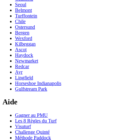
Seoul
Belmont
Turffontein
Chile
Ostersund
Bergen
Wexford
Kilbeggan
Ascot
Haydock
Newmarket
Redcar
Ayr
Lingfield
Horseshoe Indianapolis
Gulfstream Park
Aide
Gagner au PMU
Les 8 Règles du Turf
Visuturf
Challenge Quinté
Méthode Paddock