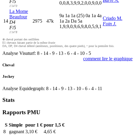
Barre A.
F/5
0,0,8,3,9,9,2,0,0,9,0,0
1'14"0
La Mome
9
a
1
a
1
a
(25)
0
a
1
a
4
a
Beaufour
Criado M.
14
2975
47k
1
a
2
a
D
a
5
a
D4
Foin J.
1,9,9,0,9,6,9,8,0,5,9,1
F/5
1'14"8
⊗ cheval portant des oeilllères
E1 chevaux faisant partie de la même écurie
DA, DP, D4 cheval déferré (antérieurs, postérieurs, des quatre pieds), • pour la première fois.
Analyse Visuturf:
8
-
14
-
9
-
13
-
6
-
4
-
10
-
5
comment lire le graphique
Cheval
Jockey
Analyse Equidegraph:
8
-
14
-
9
-
13
-
10
-
6
-
4
-
11
Stats
Rapports PMU
S
Simple
pour 1 €
pour 1,5 €
8
gagnant
3,10 €
4,65 €