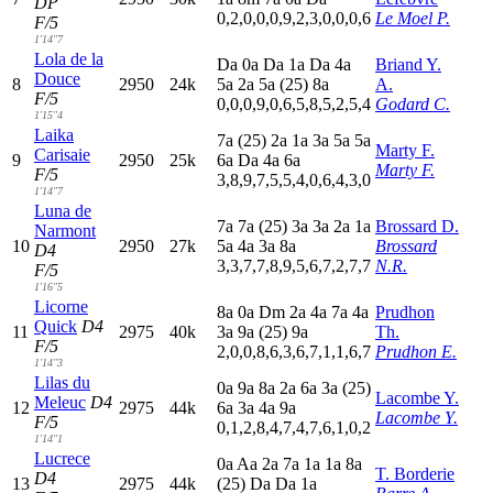
DP
0,2,0,0,0,9,2,3,0,0,0,6
Le Moel P.
F/5
1'14"7
Lola de la
D
a
0
a
D
a
1
a
D
a
4
a
Briand Y.
Douce
8
2950
24k
5
a
2
a
5
a
(25)
8
a
A.
F/5
0,0,0,9,0,6,5,8,5,2,5,4
Godard C.
1'15"4
Laika
7
a
(25)
2
a
1
a
3
a
5
a
5
a
Marty F.
Carisaie
9
2950
25k
6
a
D
a
4
a
6
a
Marty F.
F/5
3,8,9,7,5,5,4,0,6,4,3,0
1'14"7
Luna de
7
a
7
a
(25)
3
a
3
a
2
a
1
a
Brossard D.
Narmont
10
2950
27k
5
a
4
a
3
a
8
a
Brossard
D4
3,3,7,7,8,9,5,6,7,2,7,7
N.R.
F/5
1'16"5
Licorne
8
a
0
a
D
m
2
a
4
a
7
a
4
a
Prudhon
Quick
D4
11
2975
40k
3
a
9
a
(25)
9
a
Th.
F/5
2,0,0,8,6,3,6,7,1,1,6,7
Prudhon E.
1'14"3
Lilas du
0
a
9
a
8
a
2
a
6
a
3
a
(25)
Lacombe Y.
Meleuc
D4
12
2975
44k
6
a
3
a
4
a
9
a
Lacombe Y.
F/5
0,1,2,8,4,7,4,7,6,1,0,2
1'14"1
Lucrece
0
a
A
a
2
a
7
a
1
a
1
a
8
a
T. Borderie
D4
13
2975
44k
(25)
D
a
D
a
1
a