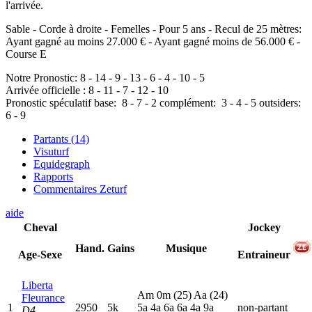
l'arrivée.
Sable - Corde à droite - Femelles - Pour 5 ans - Recul de 25 mètres:
Ayant gagné au moins 27.000 € - Ayant gagné moins de 56.000 € -
Course E
Notre Pronostic:
8
-
14
-
9
-
13
-
6
-
4
-
10
-
5
Arrivée officielle :
8
-
11
-
7
-
12
-
10
Pronostic spéculatif
base:
8
-
7
-
2
complément:
3
-
4
-
5
outsiders:
6
-
9
Partants (14)
Visuturf
Equidegraph
Rapports
Commentaires Zeturf
aide
Cheval
Jockey
Hand.
Gains
Musique
Age-Sexe
Entraineur
Liberta
A
m
0
m
(25)
A
a
(24)
Fleurance
1
2950
5k
5
a
4
a
6
a
6
a
4
a
9
a
non-partant
D4