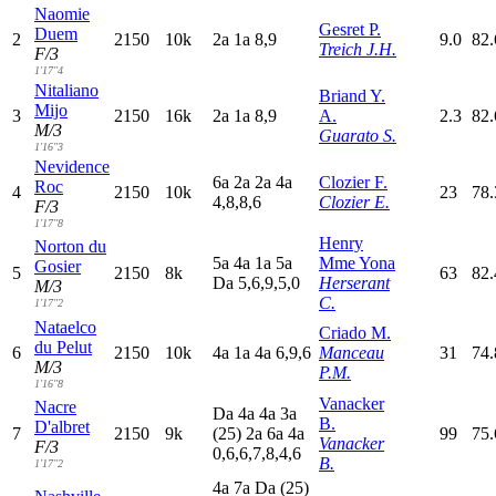
Naomie
Gesret P.
Duem
2
2150
10k
2
a
1
a
8,9
9.0
82.
Treich J.H.
F/3
1'17"4
Nitaliano
Briand Y.
Mijo
3
2150
16k
2
a
1
a
8,9
A.
2.3
82.
M/3
Guarato S.
1'16"3
Nevidence
6
a
2
a
2
a
4
a
Clozier F.
Roc
4
2150
10k
23
78
4,8,8,6
Clozier E.
F/3
1'17"8
Henry
Norton du
5
a
4
a
1
a
5
a
Mme Yona
Gosier
5
2150
8k
63
82.
D
a
5,6,9,5,0
Herserant
M/3
C.
1'17"2
Nataelco
Criado M.
du Pelut
6
2150
10k
4
a
1
a
4
a
6,9,6
Manceau
31
74
M/3
P.M.
1'16"8
Vanacker
Nacre
D
a
4
a
4
a
3
a
B.
D'albret
7
2150
9k
(25)
2
a
6
a
4
a
99
75.
Vanacker
F/3
0,6,6,7,8,4,6
B.
1'17"2
4
a
7
a
D
a
(25)