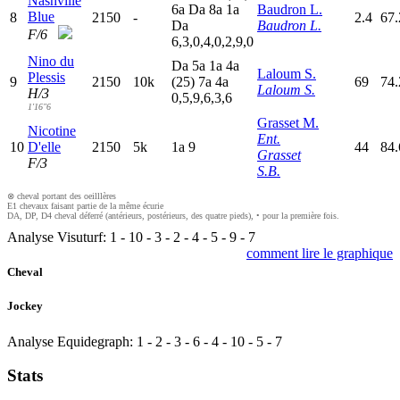
Nashville
6
a
D
a
8
a
1
a
Baudron L.
Blue
8
2150
-
2.4
67.
D
a
Baudron L.
F/6
6,3,0,4,0,2,9,0
Nino du
D
a
5
a
1
a
4
a
Laloum S.
Plessis
9
2150
10k
(25)
7
a
4
a
69
74.
Laloum S.
H/3
0,5,9,6,3,6
1'16"6
Grasset M.
Nicotine
Ent.
10
D'elle
2150
5k
1
a
9
44
84
Grasset
F/3
S.B.
⊗ cheval portant des oeilllères
E1 chevaux faisant partie de la même écurie
DA, DP, D4 cheval déferré (antérieurs, postérieurs, des quatre pieds), • pour la première fois.
Analyse Visuturf:
1
-
10
-
3
-
2
-
4
-
5
-
9
-
7
comment lire le graphique
Cheval
Jockey
Analyse Equidegraph:
1
-
2
-
3
-
6
-
4
-
10
-
5
-
7
Stats