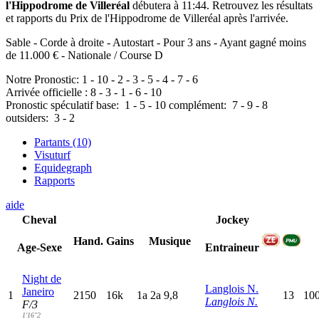
l'Hippodrome de Villeréal
débutera à 11:44. Retrouvez les résultats
et rapports du Prix de l'Hippodrome de Villeréal après l'arrivée.
Sable - Corde à droite - Autostart - Pour 3 ans - Ayant gagné moins
de 11.000 € - Nationale / Course D
Notre Pronostic:
1
-
10
-
2
-
3
-
5
-
4
-
7
-
6
Arrivée officielle :
8
-
3
-
1
-
6
-
10
Pronostic spéculatif
base:
1
-
5
-
10
complément:
7
-
9
-
8
outsiders:
3
-
2
Partants (10)
Visuturf
Equidegraph
Rapports
aide
Cheval
Jockey
Hand.
Gains
Musique
Age-Sexe
Entraineur
Night de
Langlois N.
Janeiro
1
2150
16k
1
a
2
a
9,8
13
100
Langlois N.
F/3
1'16"2