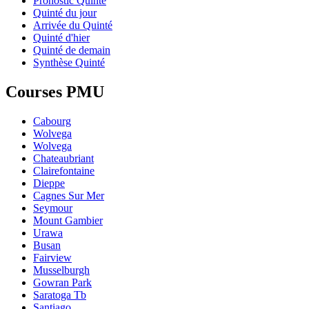
Pronostic Quinté
Quinté du jour
Arrivée du Quinté
Quinté d'hier
Quinté de demain
Synthèse Quinté
Courses PMU
Cabourg
Wolvega
Wolvega
Chateaubriant
Clairefontaine
Dieppe
Cagnes Sur Mer
Seymour
Mount Gambier
Urawa
Busan
Fairview
Musselburgh
Gowran Park
Saratoga Tb
Santiago