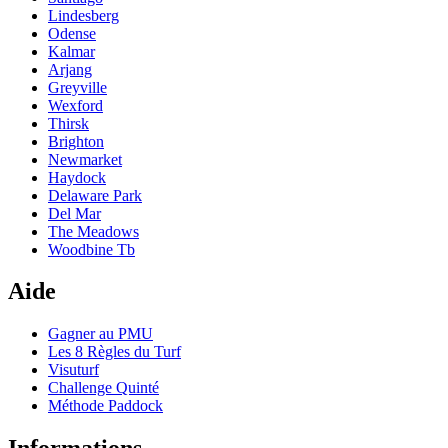
Lindesberg
Odense
Kalmar
Arjang
Greyville
Wexford
Thirsk
Brighton
Newmarket
Haydock
Delaware Park
Del Mar
The Meadows
Woodbine Tb
Aide
Gagner au PMU
Les 8 Règles du Turf
Visuturf
Challenge Quinté
Méthode Paddock