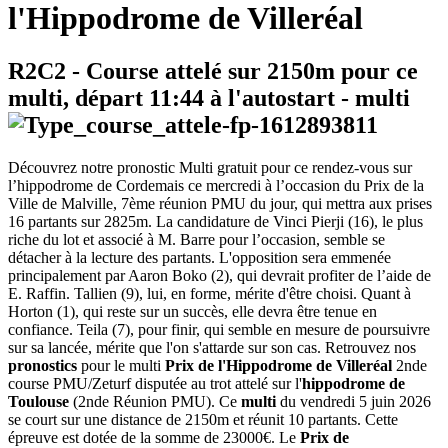
l'Hippodrome de Villeréal
R2C2
- Course attelé sur 2150m pour ce
multi, départ
11:44
à l'autostart -
multi
Découvrez notre pronostic Multi gratuit pour ce rendez-vous sur
l’hippodrome de Cordemais ce mercredi à l’occasion du Prix de la
Ville de Malville, 7ème réunion PMU du jour, qui mettra aux prises
16 partants sur 2825m. La candidature de Vinci Pierji (16), le plus
riche du lot et associé à M. Barre pour l’occasion, semble se
détacher à la lecture des partants. L'opposition sera emmenée
principalement par Aaron Boko (2), qui devrait profiter de l’aide de
E. Raffin. Tallien (9), lui, en forme, mérite d'être choisi. Quant à
Horton (1), qui reste sur un succès, elle devra être tenue en
confiance. Teila (7), pour finir, qui semble en mesure de poursuivre
sur sa lancée, mérite que l'on s'attarde sur son cas. Retrouvez nos
pronostics
pour le multi
Prix de l'Hippodrome de Villeréal
2nde
course PMU/Zeturf disputée au trot attelé sur l'
hippodrome de
Toulouse
(2nde Réunion PMU). Ce
multi
du vendredi 5 juin 2026
se court sur une distance de 2150m et réunit 10 partants. Cette
épreuve est dotée de la somme de 23000€. Le
Prix de