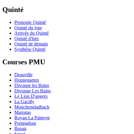
Quinté
Pronostic Quinté
Quinté du jour
Arrivée du Quinté
Quinté d'hier
Quinté de demain
Synthèse Quinté
Courses PMU
Deauville
Hoppegarten
Divonne les Bains
Divonne Les Bains
Le Lion D'angers
La Gacilly
Monchengladbach
Maronas
Royan La Palmyre
Pompadour
Busan
Seoul