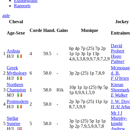
Equidegraph
Rapports
aide
Cheval
Jockey
Corde
Hand.
Gains
Musique
Age-Sexe
Entraine
David
6
p
4
p
7
p
(25)
7
p
2
p
Ardisia
Probert
1
4
59.5
-
1
p
1
p
3
p
1
p
13p
H/3
Hugo
4,6,3,3,8,9,9,7,9,7,2,9
Palmer
Greek
Mcmonag
2
Mythology
6
58.0
-
3
p
2
p
(25)
1
p
7,8,9
d. B.
H/3
F O'brien
Northern
Kieran
10p
1
p
1
p
(25)
9
p
5
p
3
Champion
1
58.0
81k
Shoemark
1
p
0,9,9,1,5,9
M/3
E Walker
Postmodern
2
p
3
p
7
p
(25)
11p
1
p
J. W. Doy
4
2
58.0
-
H/3
8,7,3,9,9
H Al Jeha
Mr J J
Stellar
Murphy-
3
p
1
p
(25)
5
p
1
p
1
p
5
Sunrise
5
58.0
-
knight
3
p
2
p
7,9,5,9,9,7,8
H/3
Andrew