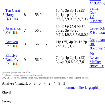
M.Baldin
Saffie
Ten Carat
1
p
4
p
3
p
3
p
1
p
(25)
Osborne
6
Harry
8
58.0
-
1
p
1
p
1
p
1
p
3
p
J A
H/3
9,6,7,7,9,9,9,9,9,7,9,2
Osborne
1
p
3
p
6
p
(25)
6
p
1
p
Assaranca
Levey S.
7
7
56.0
-
7
p
2
p
3
p
4
p
2
p
F/3
R Hannon
9,7,4,4,9,3,8,7,6,8,0,6
Loughnan
Awaken
11p
(25)
4
p
9
p
1
p
2
p
8
3
56.0
-
Bil.
F/3
2
p
9,6,1,9,8,8
Boughey 
Ms
Ellusive
7
p
4
p
4
p
2
p
1
p
(25)
Leeanne
9
Butterfly
9
56.0
-
3
p
4
p
3,6,6,8,9,7,6
McCoy
F/3
Burke Kr.
⊗ cheval portant des oeilllères
E1 chevaux faisant partie de la même écurie
DA, DP, D4 cheval déferré (antérieurs, postérieurs, des quatre pieds), • pour la première fois.
Analyse Visuturf:
5
-
8
-
6
-
7
-
2
-
4
-
9
-
3
comment lire le graphique
Cheval
Jockey