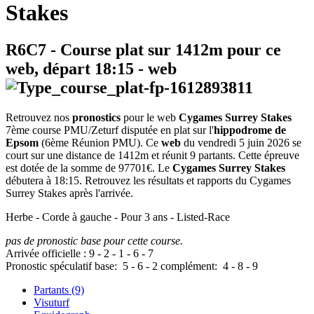
Stakes
R6C7
- Course plat sur 1412m pour ce
web, départ
18:15
-
web
Retrouvez nos
pronostics
pour le web
Cygames Surrey Stakes
7ème course PMU/Zeturf disputée en plat sur l'
hippodrome de
Epsom
(6ème Réunion PMU). Ce
web
du vendredi 5 juin 2026 se
court sur une distance de 1412m et réunit 9 partants. Cette épreuve
est dotée de la somme de 97701€. Le
Cygames Surrey Stakes
débutera à 18:15. Retrouvez les résultats et rapports du Cygames
Surrey Stakes après l'arrivée.
Herbe - Corde à gauche - Pour 3 ans - Listed-Race
pas de pronostic base pour cette course.
Arrivée officielle :
9
-
2
-
1
-
6
-
7
Pronostic spéculatif
base:
5
-
6
-
2
complément:
4
-
8
-
9
Partants (9)
Visuturf