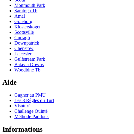
Monmouth Park
Saratoga Tb
Amal
Goteborg
Klosterskogen
Scottsville
Curragh
Downpatrick
Chepstow
Leicester
Gulfstream Park
Batavia Downs
Woodbine Tb
Aide
Gagner au PMU
Les 8 Règles du Turf
Visuturf
Challenge Quinté
Méthode Paddock
Informations