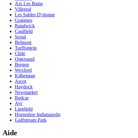
Aix Les Bains
Villereal
Les Sables D'olonne
Graignes
Randwick
Caulfield
Seoul
Belmont
Turffontein
Chile
Ostersund
Bergen
Wexford
Kilbeggan
Ascot
Haydock
Newmarket
Redcar
Ayr
Lingfield
Horseshoe Indianapolis
Gulfstream Park
Aide