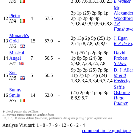
H/5
3,8,6,7,6,0,3,1,8,0,2,3
E Walker
Mr
3
p
1
p
(25)
2
p
6
p
1
p
Alexande
Pietro
12
4
57.5
-
2
p
1
p
2
p
4
p
4
p
Woodford
H/4
7,9,8,4,9,8,9,8,6,6,8,8
J R
Fanshaw
Monarch's
2
p
13p
2
p
5
p
(25)
1
p
J. Egan
13
Gold
15
57.0
-
2
p
1
p
8,7,8,5,9,8,9
K P de F
H/3
Musical
5
p
(25)
1
p
2
p
3
p
8
p
David
14
Angel
7
56.5
-
1
p
8
p
5
p
(24)
3
p
Probert
F/4
5,9,8,7,2,9,2,5,7,8
S Dow
9
p
2
p
2
p
(25)
7
p
6
p
D. J. Alla
Son
15
5
56.5
-
11p
7
p
6
p
14p
(24)
M & d
H/5
1,8,8,3,4,9,3,4,6,3,7,4
Easterby
Saffie
Sunny
(25)
2
p
4
p
1
p
5
p
3
p
Osborne
16
Smile
14
52.0
-
8,6,9,5,7
Hugo
H/3
Palmer
⊗ cheval portant des oeilllères
E1 chevaux faisant partie de la même écurie
DA, DP, D4 cheval déferré (antérieurs, postérieurs, des quatre pieds), • pour la première fois.
Analyse Visuturf:
1
-
8
-
7
-
9
-
12
-
6
-
2
-
4
comment lire le graphique