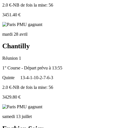
2.0 €-NB de fois la mise: 56
3451.40 €
mardi 28 avril
Chantilly
Réunion 1
1° Course - Départ prévu à 13:55
Quinte
13-4-1-10-2-7-6-3
2.0 €-NB de fois la mise: 56
3429.80 €
samedi 13 juillet