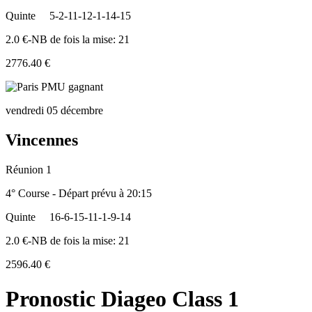
Quinte
5-2-11-12-1-14-15
2.0 €-NB de fois la mise: 21
2776.40 €
vendredi 05 décembre
Vincennes
Réunion 1
4° Course - Départ prévu à 20:15
Quinte
16-6-15-11-1-9-14
2.0 €-NB de fois la mise: 21
2596.40 €
Pronostic Diageo Class 1