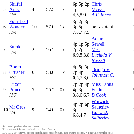
Skilful
6
p
5
p
2
p
Chris
5
Artist
4
57.5
1k
1
p
Mciver
H/5
4,5,8,9
A E Jones
Four Leaf
3
p
2
p
3
p
6
Wonder
10
57.0
1k
3
p
5
p
non-partant
H/4
7,8,7,7,5
Adam
4
p
1
p
5
p
Sewell
Sumich
7
2
56.5
1k
7
p
2
p
Miss
H/4
6,9,5,3,8
Lucinda V
Russell
Boom
4
p
5
p
3
p
Orrego V.
8
Crusher
6
53.0
1k
7
p
4
p
Johnston C.
H/5
6,5,7,3,6
Luxor
7
p
2
p
4
p
Miss Tahlia
9
Prince
5
55.5
0k
4
p
3
p
Fenlon
H/7
3,8,6,6,7
B Cook
Warwick
4
p
2
p
6
p
Mr Grey
Satherley
10
9
54.0
0k
3
p
H/6
Warwick
6,8,4,7
Satherley
⊗ cheval portant des oeilllères
E1 chevaux faisant partie de la même écurie
DA, DP, D4 cheval déferré (antérieurs, postérieurs, des quatre pieds), • pour la première fois.