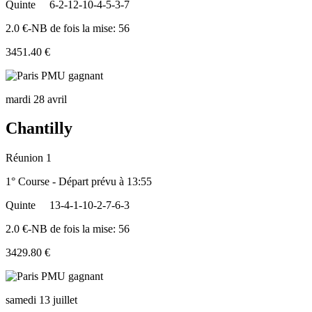
Quinte
6-2-12-10-4-5-3-7
2.0 €-NB de fois la mise: 56
3451.40 €
mardi 28 avril
Chantilly
Réunion 1
1° Course - Départ prévu à 13:55
Quinte
13-4-1-10-2-7-6-3
2.0 €-NB de fois la mise: 56
3429.80 €
samedi 13 juillet