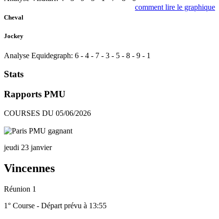
comment lire le graphique
Cheval
Jockey
Analyse Equidegraph:
6
-
4
-
7
-
3
-
5
-
8
-
9
-
1
Stats
Rapports PMU
COURSES DU 05/06/2026
jeudi 23 janvier
Vincennes
Réunion 1
1° Course - Départ prévu à 13:55