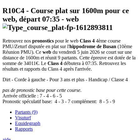
R10C4
- Course plat sur 1600m pour ce
web, départ
07:35
-
web
Retrouvez nos
pronostics
pour le web
Class 4
4ème course
PMU/Zeturf disputée en plat sur l'
hippodrome de Busan
(10ème
Réunion PMU). Ce
web
du vendredi 5 juin 2026 se court sur une
distance de 1600m et réunit 9 partants. Cette épreuve est dotée de la
somme de 34011€. Le
Class 4
débutera à 07:35. Retrouvez les
résultats et rapports du Class 4 après l'arrivée.
Dirt - Corde à gauche - Pour 3 ans et plus - Handicap / Classe 4
pas de pronostic base pour cette course.
Arrivée officielle :
7
-
4
-
6
-
5
Pronostic spéculatif
base:
4
-
3
-
7
complément:
8
-
5
-
9
Partants (9)
Visuturf
Equidegraph
Rapports
aide