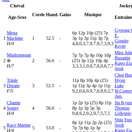
Cheval
Jocke
Corde
Hand.
Gains
Musique
Age-Sexe
Entrain
Gyeong 
Mega
6
p
12p
10p
(25)
7
p
E.
1
Machine
1
52.5
-
3
p
1
p
3
p
11p
3
p
7
p
Gondet
H/4
4,8,0,3,7,9,7,9,7,3,9,3
Kevin
Miss Juli
Mudeungsan
7
p
7
p
7
p
9
p
10p
10p
Busuttin
2
⊗
2
56.0
-
(25)
3
p
12p
10p
4
p
Kang Eu
H/7
3,3,3,1,0,0,7,8,0,6,7,7
Seok
Choi Bu
Triple
11p
8
p
10p
4
p
(25)
Hyun
3
Dream
3
52.5
-
1
p
11p
3
p
4
p
1
p
11p
Luke
F/5
9,2,0,6,9,9,7,6,9,9,2,7
W.Come
Jun.
Champ
1
p
2
p
1
p
(25)
8
p
11p
Jin Kyu
4
Sonny
4
56.0
-
8
p
1
p
3
p
5
p
3
p
Thomas
H/4
9,8,9,2,9,2,9,7,5,7,5
Gillespie
Shin Yun
8
p
1
p
11p
2
p
2
p
(25)
Race Marine
Seob
5
5
53.0
-
7
p
7
p
6
p
1
p
3
p
H/4
Kang Eu