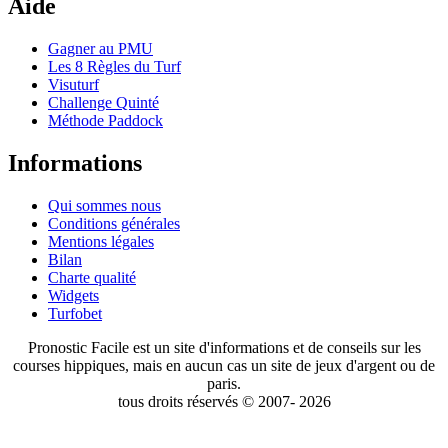
Aide
Gagner au PMU
Les 8 Règles du Turf
Visuturf
Challenge Quinté
Méthode Paddock
Informations
Qui sommes nous
Conditions générales
Mentions légales
Bilan
Charte qualité
Widgets
Turfobet
Pronostic Facile est un site d'informations et de conseils sur les
courses hippiques, mais en aucun cas un site de jeux d'argent ou de
paris.
tous droits réservés © 2007- 2026