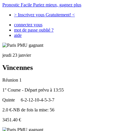
Pronostic Facile
Pariez mieux, gagnez plus
> Inscrivez vous Gratuitement! <
connectez vous
mot de passe oublié ?
aide
jeudi 23 janvier
Vincennes
Réunion 1
1° Course - Départ prévu à 13:55
Quinte
6-2-12-10-4-5-3-7
2.0 €-NB de fois la mise: 56
3451.40 €