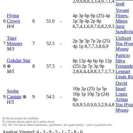
2,9,9,8,8,3,3,4,9,7,1,4
Seok
Yovani
Flying
4
p
3
p
6
p
9
p
(25)
4
p
Flores-
6
Crown
6
51.0
-
1
p
3
p
4
p
2
p
8
p
Minos
H/4
6,7,4,1,6,9,7,6,8,2,9,3
Sara
Sundkvis
Tiger
Unfixed
2
p
3
p
3
p
7
p
2
p
(25)
7
Monster
7
52.5
-
You Hyu
4
p
1
p
8,7,7,3,8,6,9
M/3
Myung
Patricio
Gukdae Star
8
p
12p
4
p
6
p
6
p
12p
Silva
8
⊗
8
57.5
-
(25)
2
p
7
p
3
p
9
p
Fernande
M/5
2,8,6,4,4,8,8,3,7,1,7,3
Lennart
Linda Ri
David
10p
2
p
(25)
1
p
5
p
Israel
Seobu
10p
1
p
10p
7
p
(24)
Lopez
9
Captain
⊗
9
54.5
-
8
p
Armas
H/5
0,8,9,5,0,9,0,3,2,9,4,8
You Hyu
Myung
⊗ cheval portant des oeilllères
E1 chevaux faisant partie de la même écurie
DA, DP, D4 cheval déferré (antérieurs, postérieurs, des quatre pieds), • pour la première fois.
Analyse Visuturf:
4
-
3
-
9
-
5
-
1
-
7
-
8
-
6