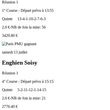
Réunion 1
1° Course - Départ prévu à 13:55
Quinte
13-4-1-10-2-7-6-3
2.0 €-NB de fois la mise: 56
3429.80 €
samedi 13 juillet
Enghien Soisy
Réunion 1
4° Course - Départ prévu à 15:15
Quinte
5-2-11-12-1-14-15
2.0 €-NB de fois la mise: 21
2776.40 €