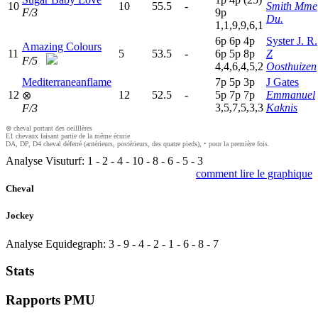
10
10
55.5
-
Smith Mme
F/3
9
p
Du.
1,1,9,9,6,1
6
p
6
p
4
p
Syster J. R.
Amazing Colours
11
5
53.5
-
6
p
5
p
8
p
Z
F/5
4,4,6,4,5,2
Oosthuizen
Mediterraneanflame
7
p
5
p
3
p
J Gates
12
12
52.5
-
5
p
7
p
7
p
Emmanuel
⊗
3,5,7,5,3,3
Kaknis
F/3
⊗ cheval portant des oeilllères
E1 chevaux faisant partie de la même écurie
DA, DP, D4 cheval déferré (antérieurs, postérieurs, des quatre pieds), • pour la première fois.
Analyse Visuturf:
1
-
2
-
4
-
10
-
8
-
6
-
5
-
3
comment lire le graphique
Cheval
Jockey
Analyse Equidegraph:
3
-
9
-
4
-
2
-
1
-
6
-
8
-
7
Stats
Rapports PMU