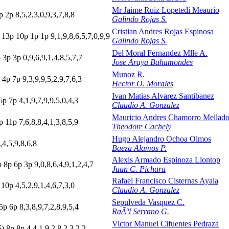
Mr Jaime Ruiz Lopetedi Meaurio
p
2
p
8,5,2,3,0,9,3,7,8,8
Galindo Rojas S.
Cristian Andres Rojas Espinosa
13p
10p
1
p
1
p
9,1,9,8,6,5,7,0,9,9
Galindo Rojas S.
Del Moral Fernandez Mlle A.
p
3
p
3
p
0,9,6,9,1,4,8,5,7,7
Jose Araya Bahamondes
Munoz R.
4
p
7
p
9,3,9,9,5,2,9,7,6,3
Hector O. Morales
Ivan Matias Alvarez Santibanez
6
p
7
p
4,1,9,7,9,9,5,0,4,3
Claudio A. Gonzalez
Mauricio Andres Chamorro Mellad
p
11p
7,6,8,8,4,1,3,8,5,9
Theodore Cachely
Hugo Alejandro Ochoa Olmos
,4,5,9,8,6,8
Baeza Alamos P.
Alexis Armado Espinoza Llontop
p
8
p
6
p
3
p
9,0,8,6,4,9,1,2,4,7
Juan C. Pichara
Rafael Francisco Cisternas Ayala
p
10p
4,5,2,9,1,4,6,7,3,0
Claudio A. Gonzalez
Sepulveda Vasquez C.
5
p
6
p
8,3,8,9,7,2,8,9,5,4
RaÃºl Serrano G.
Victor Manuel Cifuentes Pedraza
5)
8
p
8
p
4,4,1,9,2,8,2,3,2,2