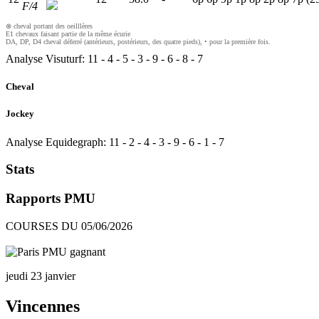
F/4
⊗ cheval portant des oeilllères
E1 chevaux faisant partie de la même écurie
DA, DP, D4 cheval déferré (antérieurs, postérieurs, des quatre pieds), • pour la première fois.
Analyse Visuturf:
11
-
4
-
5
-
3
-
9
-
6
-
8
-
7
Cheval
Jockey
Analyse Equidegraph:
11
-
2
-
4
-
3
-
9
-
6
-
1
-
7
Stats
Rapports PMU
COURSES DU 05/06/2026
jeudi 23 janvier
Vincennes