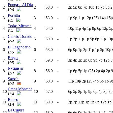
Pongase Al Dia
2
2
58.0
-
2
p
5
p
8
p
7
p
10p
1
p
7
p
3
p
2
H/6
Portella
3
3
53.0
-
1
p
9
p
11p
12p
(25)
14p
15p
F/5
Todas Mienten
4
4
54.0
-
10p
11p
4
p
1
p
9
p
6
p
12p
5
F/4
Canelo Dorado
5
5
59.0
-
1
p
7
p
11p
1
p
5
p
8
p
11p
13p
H/4
El Legendario
6
6
53.0
-
6
p
9
p
1
p
3
p
11p
1
p
5
p
10p
H/5
Brego
7
7
59.0
-
3
p
4
p
2
p
2
p
6
p
9
p
7
p
12p
5
H/5
Nyquister
8
8
56.0
-
1
p
6
p
5
p
1
p
(25)
2
p
4
p
2
p
9
H/4
Satoshi
9
9
60.0
-
11p
10p
2
p
(25)
4
p
6
p
1
p
9
H/3
Crans Montana
10
10
57.0
-
6
p
5
p
8
p
1
p
9
p
6
p
4
p
3
p
7
H/4
Rauco
11
11
59.0
-
2
p
7
p
12p
1
p
3
p
8
p
12p
1
p
M/4
La Curura
12
12
58.0
-
6
p
6
p
9
p
1
p
8
p
2
p
8
p
7
p
(2