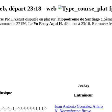
web, départ
23:18
-
web
e PMU/Zeturf disputée en plat sur l'
hippodrome de Santiago
(15ème
la somme de 2715€. Le
Yo Estoy Aqui H.
débutera à 23:18. Retrouvez les
Jockey
usique
Entraineur
Juan Antonio Gonzalez Alfaro
p
9
p
9
p
1
p
0,8,6,6,6,6,1,1,1,9
N. Norambuena Bravo