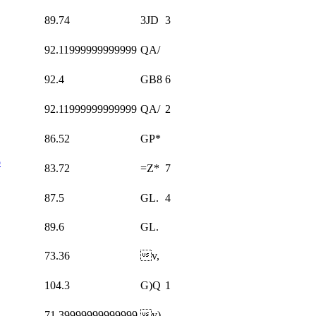
89.74
3JD
3
92.11999999999999
QA/
92.4
GB8
6
92.11999999999999
QA/
2
86.52
GP*
o
83.72
=Z*
7
87.5
GL.
4
89.6
GL.
73.36
v,
104.3
G)Q
1
71.39999999999999
y)