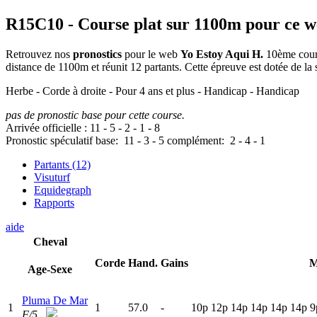
R15C10
- Course plat sur 1100m pour ce 
Retrouvez nos
pronostics
pour le web
Yo Estoy Aqui H.
10ème cours
distance de 1100m et réunit 12 partants. Cette épreuve est dotée de 
Herbe - Corde à droite - Pour 4 ans et plus - Handicap - Handicap
pas de pronostic base pour cette course.
Arrivée officielle :
11
-
5
-
2
-
1
-
8
Pronostic spéculatif
base:
11
-
3
-
5
complément:
2
-
4
-
1
Partants (12)
Visuturf
Equidegraph
Rapports
aide
Cheval
Corde
Hand.
Gains
M
Age-Sexe
Pluma De Mar
1
1
57.0
-
10p
12p
14p
14p
14p
14p
9
F/5