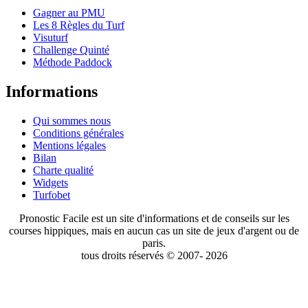
Gagner au PMU
Les 8 Règles du Turf
Visuturf
Challenge Quinté
Méthode Paddock
Informations
Qui sommes nous
Conditions générales
Mentions légales
Bilan
Charte qualité
Widgets
Turfobet
Pronostic Facile est un site d'informations et de conseils sur les
courses hippiques, mais en aucun cas un site de jeux d'argent ou de
paris.
tous droits réservés © 2007- 2026