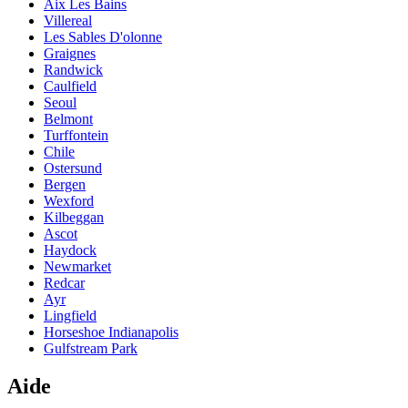
Aix Les Bains
Villereal
Les Sables D'olonne
Graignes
Randwick
Caulfield
Seoul
Belmont
Turffontein
Chile
Ostersund
Bergen
Wexford
Kilbeggan
Ascot
Haydock
Newmarket
Redcar
Ayr
Lingfield
Horseshoe Indianapolis
Gulfstream Park
Aide