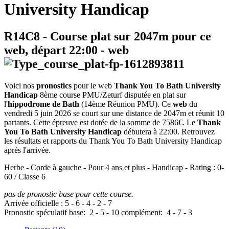
University Handicap
R14C8
- Course plat sur 2047m pour ce
web, départ
22:00
-
web
Voici nos
pronostics
pour le web
Thank You To Bath University
Handicap
8ème course PMU/Zeturf disputée en plat sur
l'
hippodrome de Bath
(14ème Réunion PMU). Ce
web
du
vendredi 5 juin 2026 se court sur une distance de 2047m et réunit 10
partants. Cette épreuve est dotée de la somme de 7586€. Le
Thank
You To Bath University Handicap
débutera à 22:00. Retrouvez
les résultats et rapports du Thank You To Bath University Handicap
après l'arrivée.
Herbe - Corde à gauche - Pour 4 ans et plus - Handicap - Rating : 0-
60 / Classe 6
pas de pronostic base pour cette course.
Arrivée officielle :
5
-
6
-
4
-
2
-
7
Pronostic spéculatif
base:
2
-
5
-
10
complément:
4
-
7
-
3