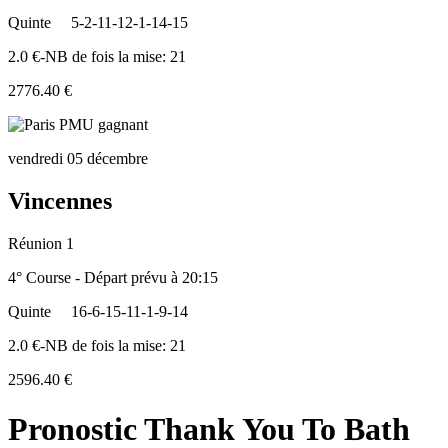
Quinte
5-2-11-12-1-14-15
2.0 €-NB de fois la mise: 21
2776.40 €
vendredi 05 décembre
Vincennes
Réunion 1
4° Course - Départ prévu à 20:15
Quinte
16-6-15-11-1-9-14
2.0 €-NB de fois la mise: 21
2596.40 €
Pronostic Thank You To Bath