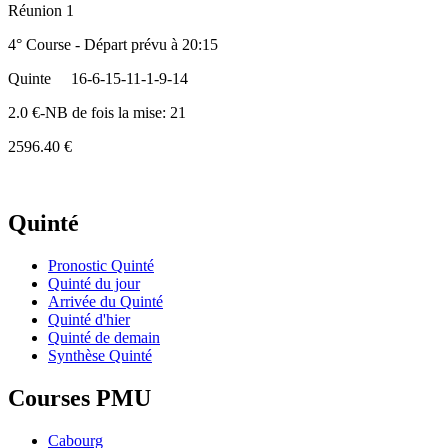
Réunion 1
4° Course - Départ prévu à 20:15
Quinte
16-6-15-11-1-9-14
2.0 €-NB de fois la mise: 21
2596.40 €
Quinté
Pronostic Quinté
Quinté du jour
Arrivée du Quinté
Quinté d'hier
Quinté de demain
Synthèse Quinté
Courses PMU
Cabourg