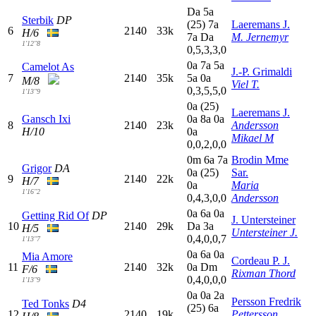
D
a
5
a
Sterbik
DP
(25)
7
a
Laeremans J.
6
2140
33k
H/6
7
a
D
a
M. Jernemyr
1'12"8
0,5,3,3,0
0
a
7
a
5
a
Camelot As
J.-P. Grimaldi
7
2140
35k
5
a
0
a
M/8
Viel T.
0,3,5,5,0
1'13"9
0
a
(25)
Laeremans J.
Gansch Ixi
0
a
8
a
0
a
8
2140
23k
Andersson
H/10
0
a
Mikael M
0,0,2,0,0
0
m
6
a
7
a
Brodin Mme
Grigor
DA
0
a
(25)
Sar.
9
2140
22k
H/7
0
a
Maria
1'16"2
0,4,3,0,0
Andersson
0
a
6
a
0
a
Getting Rid Of
DP
J. Untersteiner
10
2140
29k
D
a
3
a
H/5
Untersteiner J.
0,4,0,0,7
1'13"7
0
a
6
a
0
a
Mia Amore
Cordeau P. J.
11
2140
32k
0
a
D
m
F/6
Rixman Thord
0,4,0,0,0
1'13"9
0
a
0
a
2
a
Persson Fredrik
Ted Tonks
D4
(25)
6
a
12
2140
19k
Pettersson