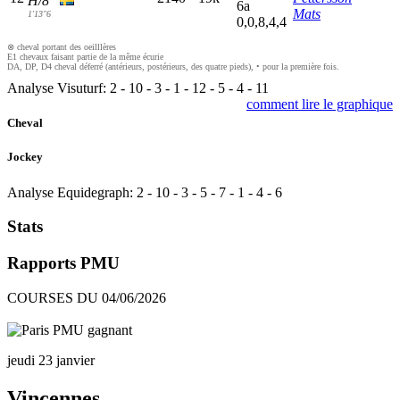
H/8
6
a
Mats
1'13"6
0,0,8,4,4
⊗ cheval portant des oeilllères
E1 chevaux faisant partie de la même écurie
DA, DP, D4 cheval déferré (antérieurs, postérieurs, des quatre pieds), • pour la première fois.
Analyse Visuturf:
2
-
10
-
3
-
1
-
12
-
5
-
4
-
11
comment lire le graphique
Cheval
Jockey
Analyse Equidegraph:
2
-
10
-
3
-
5
-
7
-
1
-
4
-
6
Stats
Rapports PMU
COURSES DU 04/06/2026
jeudi 23 janvier
Vincennes