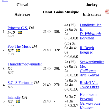
Cheval
Jockey
Hand.
Gains
Musique
Age-Sexe
Entraineur
4
a
(25)
Lundkvist Jan
Princess C.S.
D4
5
a
6
a
0
a
E.
1
2140
30k
F/10
2
a
D. Whitworth
1'16"1
6,5,4,0,8
Beckman
(25)
0
a
Pop The Music
D4
0
a
4
a
4
a
R. Bergh
2
2140
32k
H/7
0
a
Bergh R.
1'13"3
0,0,6,6,0
7
a
(25)
Schwarzlmuller
Thundrfrmdownunder
0
a
0
a
7
a
Mg.
3
D4
2140
29k
2
a
Guillermo
H/7
3,0,0,3,8
Ariel Garcia
4
a
0
a
0
a
S.G.'S Fortunate
DA
Rosleff Vic.
4
2140
27k
7
a
4
a
H/7
Tovek Linda
6,0,0,3,6
Henriksson
5
a
3
a
7
a
Intensity
DA
Per-emil
5
2140
-
7
a
3
a
H/8
German Jose
5,7,3,3,7
1'12"4
Knuttsen