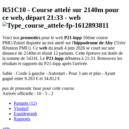
R51C10
- Course attelé sur 2140m pour
ce web, départ
21:33
-
web
Voici nos
pronostics
pour le web
P21-lopp
10ème course
PMU/Zeturf disputée au trot attelé sur l'
hippodrome de Aby
(51ère
Réunion PMU). Ce
web
du jeudi 4 juin 2026 se court sur une
distance de 2140m et réunit 12 partants. Cette épreuve est dotée de
la somme de 5431€. Le
P21-lopp
débutera à 21:33. Retrouvez les
résultats et rapports du P21-lopp après l'arrivée.
Sable - Corde à gauche - Autostart - Pour 3 ans et plus - Ayant
gagné entre 9.283 € et 34.812 €
pas de pronostic base pour cette course.
Arrivée officielle :
10
-
5
-
2
Partants (12)
Visuturf
Equidegraph
Rapports
aide