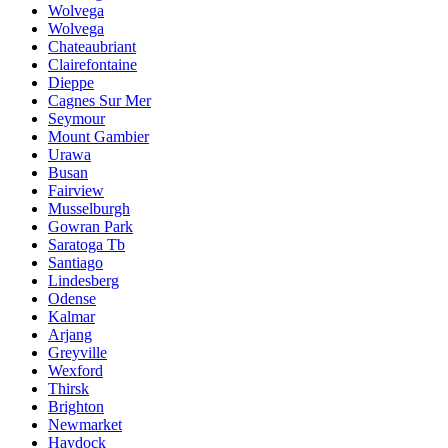
Wolvega
Wolvega
Chateaubriant
Clairefontaine
Dieppe
Cagnes Sur Mer
Seymour
Mount Gambier
Urawa
Busan
Fairview
Musselburgh
Gowran Park
Saratoga Tb
Santiago
Lindesberg
Odense
Kalmar
Arjang
Greyville
Wexford
Thirsk
Brighton
Newmarket
Haydock