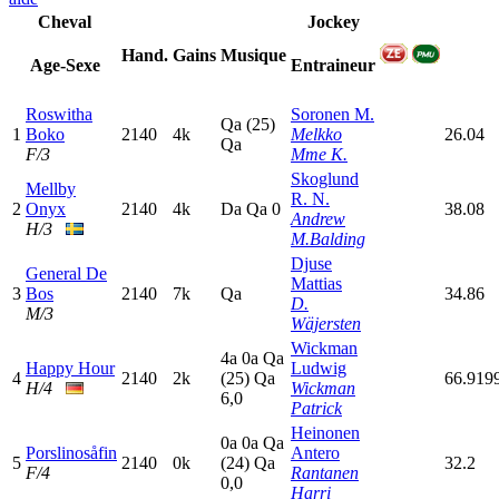
Cheval
Jockey
Hand.
Gains
Musique
Age-Sexe
Entraineur
Roswitha
Soronen M.
Q
a
(25)
1
Boko
2140
4k
Melkko
26.04
Q
a
F/3
Mme K.
Skoglund
Mellby
R. N.
2
Onyx
2140
4k
D
a
Q
a
0
38.08
Andrew
H/3
M.Balding
Djuse
General De
Mattias
3
Bos
2140
7k
Q
a
34.86
D.
M/3
Wäjersten
Wickman
4
a
0
a
Q
a
Happy Hour
Ludwig
4
2140
2k
(25)
Q
a
66.919
H/4
Wickman
6,0
Patrick
Heinonen
0
a
0
a
Q
a
Porslinosåfin
Antero
5
2140
0k
(24)
Q
a
32.2
F/4
Rantanen
0,0
Harri