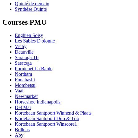
Quinté de demain
Synthèse Quinté
Courses PMU
Enghien Soisy
Les Sables D'olonne
Vichy
Deauville
Saratoga Tb
Saratoga
Pornichet La Baule
Northam
Funabashi
Mombetsu
Vaal
Newmarket
Horseshoe Indianapolis
Del Mar
Kortebaan Santpoort Winnend & Plaats
Kortebaan Santpoort Duo & Trio
Kortebaan Santpoort Winscore1
Bollnas
Aby