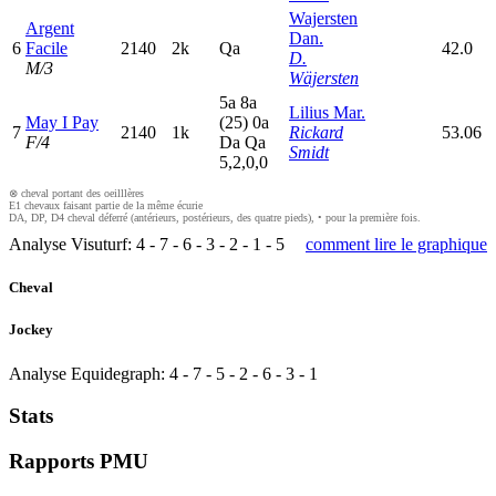
Wajersten
Argent
Dan.
6
Facile
2140
2k
Q
a
42.0
D.
M/3
Wäjersten
5
a
8
a
Lilius Mar.
May I Pay
(25)
0
a
7
2140
1k
Rickard
53.06
F/4
D
a
Q
a
Smidt
5,2,0,0
⊗ cheval portant des oeilllères
E1 chevaux faisant partie de la même écurie
DA, DP, D4 cheval déferré (antérieurs, postérieurs, des quatre pieds), • pour la première fois.
Analyse Visuturf:
4
-
7
-
6
-
3
-
2
-
1
-
5
comment lire le graphique
Cheval
Jockey
Analyse Equidegraph:
4
-
7
-
5
-
2
-
6
-
3
-
1
Stats
Rapports PMU