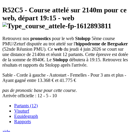
R52C5
- Course attelé sur 2140m pour ce
web, départ
19:15
-
web
Retrouvez nos
pronostics
pour le web
Stolopp
5ème course
PMU/Zeturf disputée au trot attelé sur l'
hippodrome de Bergsaker
(52nde Réunion PMU). Ce
web
du jeudi 4 juin 2026 se court sur
une distance de 2140m et réunit 12 partants. Cette épreuve est dotée
de la somme de 8940€. Le
Stolopp
débutera à 19:15. Retrouvez les
résultats et rapports du Stolopp après l'arrivée.
Sable - Corde à gauche - Autostart - Femelles - Pour 3 ans et plus -
Ayant gagné entre 13.368 € et 41.775 €
pas de pronostic base pour cette course.
Arrivée officielle :
12
-
5
-
10
Partants (12)
Visuturf
Equidegraph
Rapports
aide