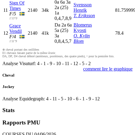
0
a
6
a
3
a
Sign Of
Svensson
2
a
(25)
Times
11
2140
34k
Henrik
81.75999
1
a
F/5
T. Eriksson
0,4,7,8,9
1'13"0
D
a
2
a
6
a
Blomerus
Grace
5
a
(25)
Kyosti
Vendil
12
2140
41k
78.4
3
a
O. Kylin
F/4
0,8,4,5,7
Blom
1'11"9
⊗ cheval portant des oeilllères
E1 chevaux faisant partie de la même écurie
DA, DP, D4 cheval déferré (antérieurs, postérieurs, des quatre pieds), • pour la première fois.
Analyse Visuturf:
4
-
1
-
9
-
10
-
11
-
12
-
5
-
2
comment lire le graphique
Cheval
Jockey
Analyse Equidegraph:
4
-
11
-
5
-
10
-
6
-
1
-
9
-
12
Stats
Rapports PMU
COURSES DU 04/06/2026