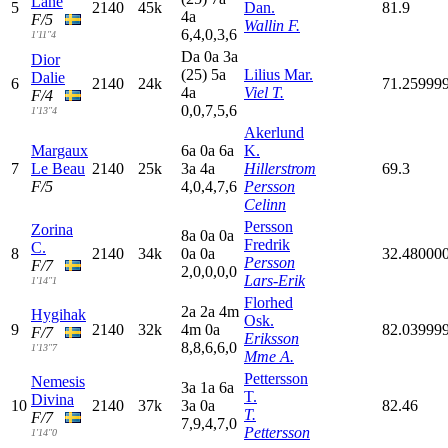
Lane
5
2140
45k
Dan.
81.9
4
a
F/5
Wallin F.
6,4,0,3,6
1'11"4
D
a
0
a
3
a
Dior
(25)
5
a
Lilius Mar.
Dalie
6
2140
24k
71.25999
4
a
Viel T.
F/4
0,0,7,5,6
1'13"4
Akerlund
Margaux
6
a
0
a
6
a
K.
7
Le Beau
2140
25k
3
a
4
a
Hillerstrom
69.3
F/5
4,0,4,7,6
Persson
Celinn
Persson
Zorina
8
a
0
a
0
a
Fredrik
C.
8
2140
34k
0
a
0
a
32.48000
Persson
F/7
2,0,0,0,0
Lars-Erik
1'14"1
Florhed
2
a
2
a
4
m
Hygihak
Osk.
9
2140
32k
4
m
0
a
82.03999
F/7
Eriksson
8,8,6,6,0
1'13"7
Mme A.
Pettersson
Nemesis
3
a
1
a
6
a
T.
Divina
10
2140
37k
3
a
0
a
82.46
T.
F/7
7,9,4,7,0
Pettersson
1'14"0