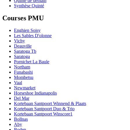
Quinté de demain
Synthèse Quinté
Courses PMU
Enghien Soisy
Les Sables D'olonne
Vichy
Deauville
Saratoga Tb
Saratoga
Pornichet La Baule
Northam
Funabashi
Mombetsu
Vaal
Newmarket
Horseshoe Indianapolis
Del Mar
Kortebaan Santpoort Winnend & Plaats
Kortebaan Santpoort Duo & Trio
Kortebaan Santpoort Winscore1
Bollnas
Aby
Boden