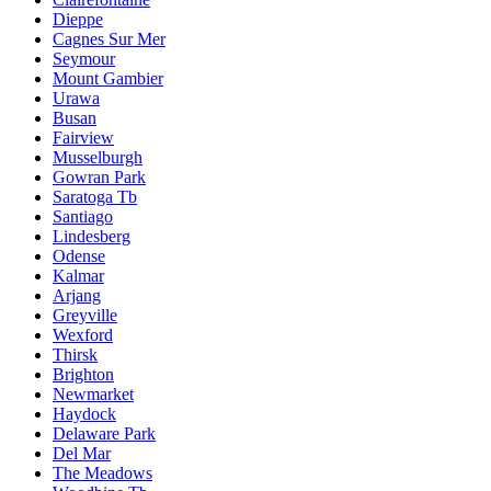
Dieppe
Cagnes Sur Mer
Seymour
Mount Gambier
Urawa
Busan
Fairview
Musselburgh
Gowran Park
Saratoga Tb
Santiago
Lindesberg
Odense
Kalmar
Arjang
Greyville
Wexford
Thirsk
Brighton
Newmarket
Haydock
Delaware Park
Del Mar
The Meadows