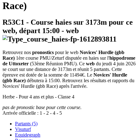
Race)
R53C1
- Course haies sur 3173m pour ce
web, départ
15:00
-
web
Retrouvez nos
pronostics
pour le web
Novices' Hurdle (gbb
Race)
1ère course PMU/Zeturf disputée en haies sur l'
hippodrome
de Uttoxeter
(53ème Réunion PMU). Ce
web
du jeudi 4 juin 2026
se court sur une distance de 3173m et réunit 5 partants. Cette
épreuve est dotée de la somme de 11494€. Le
Novices' Hurdle
(gbb Race)
débutera à 15:00. Retrouvez les résultats et rapports du
Novices' Hurdle (gbb Race) après l'arrivée.
Herbe - Pour 4 ans et plus - Classe 4
pas de pronostic base pour cette course.
Arrivée officielle :
1
-
2
-
4
-
5
Partants (5)
Visuturf
Equidegraph