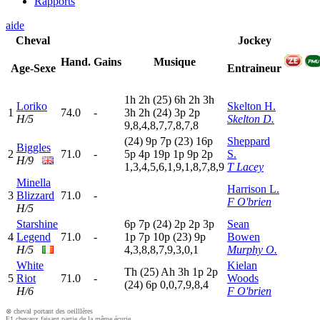
Rapports
aide
Cheval
Jockey
Hand.
Gains
Musique
Age-Sexe
Entraineur
1
h
2
h
(25)
6
h
2
h
3
h
Loriko
Skelton H.
1
74.0
-
3
h
2
h
(24)
3
p
2
p
H/5
Skelton D.
9,8,4,8,7,7,8,7,8
(24)
9
p
7
p
(23)
16p
Sheppard
Biggles
2
71.0
-
5
p
4
p
19p
1
p
9
p
2
p
S.
H/9
1,3,4,5,6,1,9,1,8,7,8,9
T Lacey
Minella
Harrison L.
3
Blizzard
71.0
-
F O'brien
H/5
Starshine
6
p
7
p
(24)
2
p
2
p
3
p
Sean
4
Legend
71.0
-
1
p
7
p
10p
(23)
9
p
Bowen
H/5
4,3,8,8,7,9,3,0,1
Murphy O.
White
Kielan
T
h
(25)
A
h
3
h
1
p
2
p
5
Riot
71.0
-
Woods
(24)
6
p
0,0,7,9,8,4
H/6
F O'brien
⊗ cheval portant des oeilllères
E1 chevaux faisant partie de la même écurie