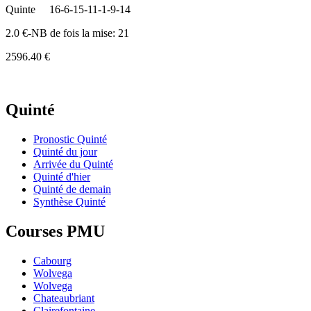
Quinte
16-6-15-11-1-9-14
2.0 €-NB de fois la mise: 21
2596.40 €
Quinté
Pronostic Quinté
Quinté du jour
Arrivée du Quinté
Quinté d'hier
Quinté de demain
Synthèse Quinté
Courses PMU
Cabourg
Wolvega
Wolvega
Chateaubriant
Clairefontaine