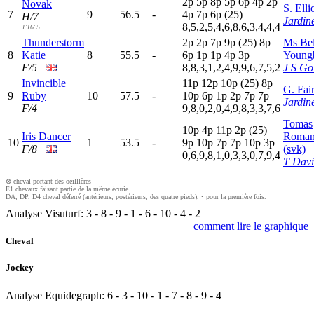
2
p
5
p
8
p
5
p
6
p
4
p
2
p
Novak
S. Ellio
7
9
56.5
-
4
p
7
p
6
p
(25)
H/7
Jardine
8,5,2,5,4,6,8,6,3,4,4,4
1'16"5
Thunderstorm
2
p
2
p
7
p
9
p
(25)
8
p
Ms Bel
8
Katie
8
55.5
-
6
p
1
p
1
p
4
p
3
p
Young
F/5
8,8,3,1,2,4,9,9,6,7,5,2
J S Go
Invincible
11p
12p
10p
(25)
8
p
G. Fai
9
Ruby
10
57.5
-
10p
6
p
1
p
2
p
7
p
7
p
Jardine
F/4
9,8,0,2,0,4,9,8,3,3,7,6
Tomas
10p
4
p
11p
2
p
(25)
Iris Dancer
Roma
10
1
53.5
-
9
p
10p
7
p
7
p
10p
3
p
F/8
(svk)
0,6,9,8,1,0,3,3,0,7,9,4
T Dav
⊗ cheval portant des oeilllères
E1 chevaux faisant partie de la même écurie
DA, DP, D4 cheval déferré (antérieurs, postérieurs, des quatre pieds), • pour la première fois.
Analyse Visuturf:
3
-
8
-
9
-
1
-
6
-
10
-
4
-
2
comment lire le graphique
Cheval
Jockey
Analyse Equidegraph:
6
-
3
-
10
-
1
-
7
-
8
-
9
-
4