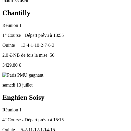
mardi 28 avril
Chantilly
Réunion 1
1° Course - Départ prévu à 13:55
Quinte
13-4-1-10-2-7-6-3
2.0 €-NB de fois la mise: 56
3429.80 €
samedi 13 juillet
Enghien Soisy
Réunion 1
4° Course - Départ prévu à 15:15
Quinte
5-2-11-12-1-14-15