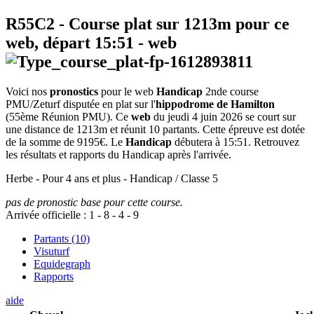
R55C2
- Course plat sur 1213m pour ce
web, départ
15:51
-
web
Voici nos
pronostics
pour le web
Handicap
2nde course
PMU/Zeturf disputée en plat sur l'
hippodrome de Hamilton
(55ème Réunion PMU). Ce
web
du jeudi 4 juin 2026 se court sur
une distance de 1213m et réunit 10 partants. Cette épreuve est dotée
de la somme de 9195€. Le
Handicap
débutera à 15:51. Retrouvez
les résultats et rapports du Handicap après l'arrivée.
Herbe - Pour 4 ans et plus - Handicap / Classe 5
pas de pronostic base pour cette course.
Arrivée officielle :
1
-
8
-
4
-
9
Partants (10)
Visuturf
Equidegraph
Rapports
aide