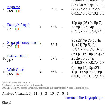
(25)
A
h
A
h
5
p
13h
2
h
Ivynator
7
3
59.5
-
(24)
7
h
A
h
13h
A
p
H/8
0,0,5,7,8,3,0,7,0,1,5,3
12p
8
p
(25)
9
c
5
p
7
p
Dandy's Angel
8
1
57.0
-
3
p
5
p
7
p
6
p
4
p
F/9
8,2,1,5,3,7,5,3,4,6,4,5
8
p
(25)
7
p
7
p
5
p
4
p
Sugarpiehoneybunch
9
8
58.5
-
1
p
(24)
7
p
5
p
9
p
F/8
2,3,3,5,6,9,3,5,1,4,8,7
8
p
6
p
11p
10p
(25)
7
c
Falaise Blanc
10
2
57.5
-
2
p
2
p
1
p
3
p
7
p
H/4
2,4,9,0,3,8,8,9,7,3,7,8
6
p
10p
10p
9
p
(25)
Wath Court
11
4
56.0
-
11p
11p
9
p
9
p
8
p
6
p
H/6
4,0,0,1,9,9,1,1,2,4,4,2
⊗ cheval portant des oeilllères
E1 chevaux faisant partie de la même écurie
DA, DP, D4 cheval déferré (antérieurs, postérieurs, des quatre pieds), • pour la première fois.
Analyse Visuturf:
5
-
11
-
8
-
3
-
10
-
7
-
6
-
1
comment lire le graphique
Cheval