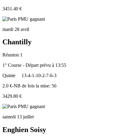
3451.40 €
mardi 28 avril
Chantilly
Réunion 1
1° Course - Départ prévu à 13:55
Quinte
13-4-1-10-2-7-6-3
2.0 €-NB de fois la mise: 56
3429.80 €
samedi 13 juillet
Enghien Soisy