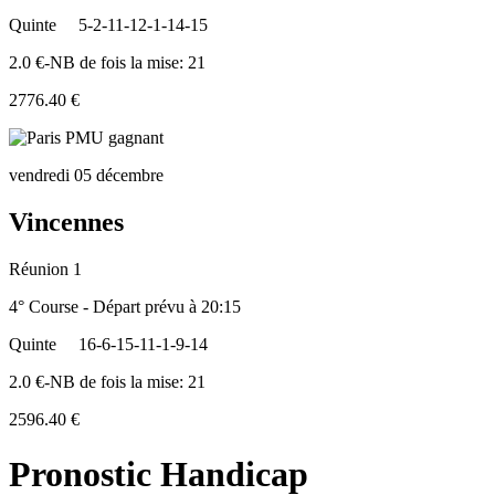
Quinte
5-2-11-12-1-14-15
2.0 €-NB de fois la mise: 21
2776.40 €
vendredi 05 décembre
Vincennes
Réunion 1
4° Course - Départ prévu à 20:15
Quinte
16-6-15-11-1-9-14
2.0 €-NB de fois la mise: 21
2596.40 €
Pronostic Handicap