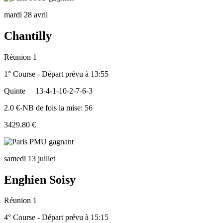
mardi 28 avril
Chantilly
Réunion 1
1° Course - Départ prévu à 13:55
Quinte
13-4-1-10-2-7-6-3
2.0 €-NB de fois la mise: 56
3429.80 €
samedi 13 juillet
Enghien Soisy
Réunion 1
4° Course - Départ prévu à 15:15