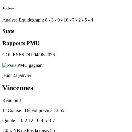
Jockey
Analyse Equidegraph:
8
-
3
-
9
-
10
-
7
-
2
-
5
-
4
Stats
Rapports PMU
COURSES DU 04/06/2026
jeudi 23 janvier
Vincennes
Réunion 1
1° Course - Départ prévu à 13:55
Quinte
6-2-12-10-4-5-3-7
2.0 €-NB de fois la mise: 56