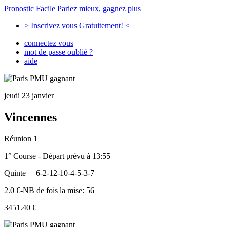
Pronostic Facile
Pariez mieux, gagnez plus
> Inscrivez vous Gratuitement! <
connectez vous
mot de passe oublié ?
aide
jeudi 23 janvier
Vincennes
Réunion 1
1° Course - Départ prévu à 13:55
Quinte
6-2-12-10-4-5-3-7
2.0 €-NB de fois la mise: 56
3451.40 €