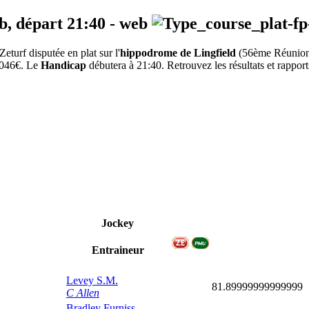
b, départ
21:40
-
web
urf disputée en plat sur l'
hippodrome de Lingfield
(56ème Réunio
 8046€. Le
Handicap
débutera à 21:40. Retrouvez les résultats et rapport
Jockey
Entraineur
Levey S.M.
81.89999999999999
C Allen
Bradley Furniss