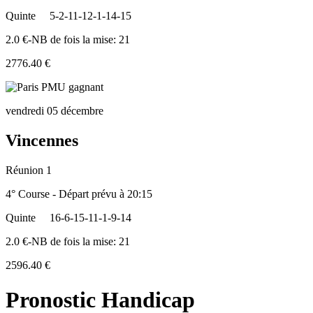
Quinte
5-2-11-12-1-14-15
2.0 €-NB de fois la mise: 21
2776.40 €
vendredi 05 décembre
Vincennes
Réunion 1
4° Course - Départ prévu à 20:15
Quinte
16-6-15-11-1-9-14
2.0 €-NB de fois la mise: 21
2596.40 €
Pronostic Handicap