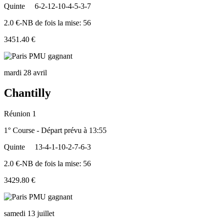
Quinte
6-2-12-10-4-5-3-7
2.0 €-NB de fois la mise: 56
3451.40 €
mardi 28 avril
Chantilly
Réunion 1
1° Course - Départ prévu à 13:55
Quinte
13-4-1-10-2-7-6-3
2.0 €-NB de fois la mise: 56
3429.80 €
samedi 13 juillet