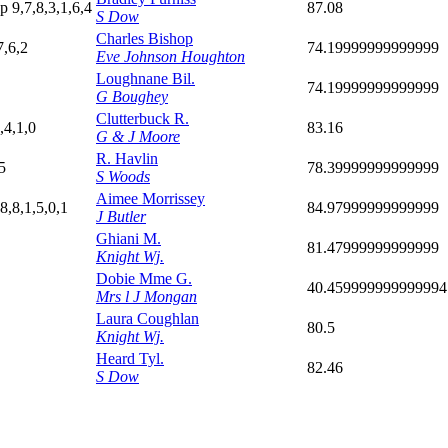
p
9,7,8,3,1,6,4
87.08
S Dow
Charles Bishop
7,6,2
74.19999999999999
Eve Johnson Houghton
Loughnane Bil.
74.19999999999999
G Boughey
Clutterbuck R.
,4,1,0
83.16
G & J Moore
R. Havlin
5
78.39999999999999
S Woods
Aimee Morrissey
8,8,1,5,0,1
84.97999999999999
J Butler
Ghiani M.
81.47999999999999
Knight Wj.
Dobie Mme G.
40.459999999999994
Mrs l J Mongan
Laura Coughlan
80.5
Knight Wj.
Heard Tyl.
82.46
S Dow