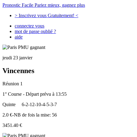
Pronostic Facile
Pariez mieux, gagnez plus
> Inscrivez vous Gratuitement! <
connectez vous
mot de passe oublié ?
aide
jeudi 23 janvier
Vincennes
Réunion 1
1° Course - Départ prévu à 13:55
Quinte
6-2-12-10-4-5-3-7
2.0 €-NB de fois la mise: 56
3451.40 €