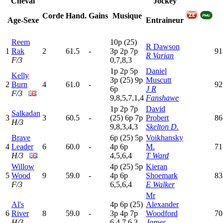
Cheval
Jockey
Corde
Hand.
Gains
Musique
Age-Sexe
Entraineur
Reem
10p
(25)
R Dawson
1
Rak
2
61.5
-
3
p
2
p
7
p
91
R Varian
F/3
0,7,8,3
1
p
2
p
5
p
Daniel
Kelly
3
p
(25)
9
p
Muscutt
2
Burn
4
61.0
-
92
6
p
J R
F/3
9,8,5,7,1,4
Fanshawe
1
p
2
p
7
p
David
Salkadan
3
3
60.5
-
(25)
6
p
7
p
Probert
86
H/3
9,8,3,4,3
Skelton D.
Brave
6
p
(25)
5
p
Voikhansky
4
Leader
6
60.0
-
4
p
6
p
M.
71
H/3
4,5,6,4
T Ward
Willow
4
p
(25)
5
p
Kieran
5
Wood
9
59.0
-
4
p
6
p
Shoemark
83
F/3
6,5,6,4
E Walker
Mr
Al's
4
p
6
p
(25)
Alexander
6
River
8
59.0
-
3
p
4
p
7
p
Woodford
70
H/3
6,4,7,6,3
James