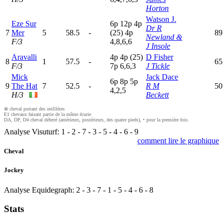
Horton
Watson J.
Eze Sur
6
p
12p
4
p
Dr R
7
Mer
5
58.5
-
(25)
4
p
89
Newland &
F/3
4,8,6,6
J Insole
Aravalli
4
p
4
p
(25)
D Fisher
8
1
57.5
-
65
F/3
7
p
6,6,3
J Tickle
Mick
Jack Dace
6
p
8
p
5
p
9
The Hat
7
52.5
-
R M
50
4,2,5
H/3
Beckett
⊗ cheval portant des oeilllères
E1 chevaux faisant partie de la même écurie
DA, DP, D4 cheval déferré (antérieurs, postérieurs, des quatre pieds), • pour la première fois.
Analyse Visuturf:
1
-
2
-
7
-
3
-
5
-
4
-
6
-
9
comment lire le graphique
Cheval
Jockey
Analyse Equidegraph:
2
-
3
-
7
-
1
-
5
-
4
-
6
-
8
Stats