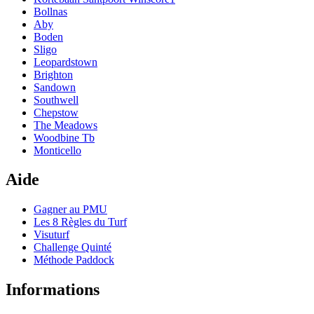
Bollnas
Aby
Boden
Sligo
Leopardstown
Brighton
Sandown
Southwell
Chepstow
The Meadows
Woodbine Tb
Monticello
Aide
Gagner au PMU
Les 8 Règles du Turf
Visuturf
Challenge Quinté
Méthode Paddock
Informations