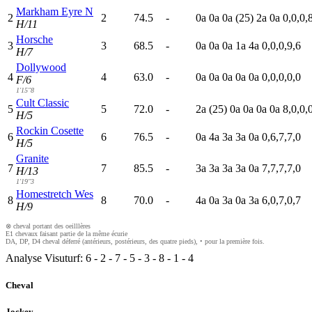
Markham Eyre N
2
2
74.5
-
0
a
0
a
0
a
(25)
2
a
0
a
0,0,0,
H/11
Horsche
3
3
68.5
-
0
a
0
a
0
a
1
a
4
a
0,0,0,9,6
H/7
Dollywood
4
4
63.0
-
0
a
0
a
0
a
0
a
0
a
0,0,0,0,0
F/6
1'15"8
Cult Classic
5
5
72.0
-
2
a
(25)
0
a
0
a
0
a
0
a
8,0,0,
H/5
Rockin Cosette
6
6
76.5
-
0
a
4
a
3
a
3
a
0
a
0,6,7,7,0
H/5
Granite
7
7
85.5
-
3
a
3
a
3
a
3
a
0
a
7,7,7,7,0
H/13
1'19"3
Homestretch Wes
8
8
70.0
-
4
a
0
a
3
a
0
a
3
a
6,0,7,0,7
H/9
⊗ cheval portant des oeilllères
E1 chevaux faisant partie de la même écurie
DA, DP, D4 cheval déferré (antérieurs, postérieurs, des quatre pieds), • pour la première fois.
Analyse Visuturf:
6
-
2
-
7
-
5
-
3
-
8
-
1
-
4
Cheval
Jockey