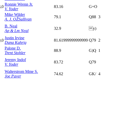
Ronnie Wrenn Jr.
8,0
83.16
G+O
V. Yoder
Mike Wilder
79.1
Q88
3
A. J. OŽSullivan
B. Neal
32.9
y)
Ap & Lm Neal
Justin Irvine
0,0
81.61999999999999
Q79
2
Dana Kahrig
Palone D.
88.9
G)Q
1
Trent Stohler
Jeremy Indof
83.72
Q79
V. Yoder
Walterstrom Mme S.
74.62
GK/
4
Joe Paver