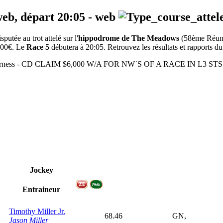
web, départ
20:05
-
web
tée au trot attelé sur l'
hippodrome de The Meadows
(58ème Réun
5000€. Le
Race 5
débutera à 20:05. Retrouvez les résultats et rapports du
 - Harness - CD CLAIM $6,000 W/A FOR NW`S OF A RACE IN L3 S
Jockey
Entraineur
Timothy Miller Jr.
68.46
GN,
Jason Miller