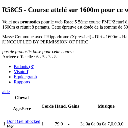
R58C5
- Course attelé sur 1600m pour ce 
Voici nos
pronostics
pour le web
Race 5
5ème course PMU/Zeturf dispu
1600m et réunit 8 partants. Cette épreuve est dotée de la somme de 
Masse Commune avec l'Hippodrome (Xpressbet) - Dirt - 1600m
|UNCOUPLED BY PERMISSION OF PHRC
pas de pronostic base pour cette course.
Arrivée officielle :
6
-
5
-
3
-
8
Partants (8)
Visuturf
Equidegraph
Rapports
aide
Cheval
Corde
Hand.
Gains
Musique
Age-Sexe
Dont Get Shocked
1
1
79.0
-
3
a
0
a
0
a
0
a
0
a
7,0,0,0,0
H/8