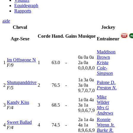
Visuturf
Equidegraph
Rapports
aide
Cheval
Jockey
Corde
Hand.
Gains
Musique
Age-Sexe
Entraineur
Maddison
0
a
0
a
0
a
Brown
Im Offngone N
1
1
63.0
-
2
a
0
a
Krista
F/9
0,0,0,8,0
Cole-
Simpson
1
a
3
a
0
a
Shutupanddrive
Palone D.
2
2
76.5
-
3
a
0
a
F/5
Preston N.
9,7,0,7,0
Mike
1
a
0
a
4
a
Kandy Kiss
Wilder
3
3
68.5
-
3
a
1
a
F/4
Mrs G
9,0,6,7,9
Andrews
2
a
1
a
4
a
Ronnie
Sweet Ballad
4
4
74.5
-
4
a
1
a
Wrenn Jr.
F/4
8,9,6,6,9
Burke R.