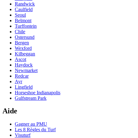
Randwick
Caulfield
Seoul
Belmont
Turffontein
Chile
Ostersund
Bergen
Wexford
Kilbeggan
Ascot
Haydock
Newmarket
Redcar
Ayr
Lingfield
Horseshoe Indianapolis
Gulfstream Park
Aide
Gagner au PMU
Les 8 Règles du Turf
Visuturf