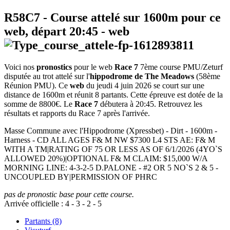
R58C7
- Course attelé sur 1600m pour ce
web, départ
20:45
-
web
Voici nos
pronostics
pour le web
Race 7
7ème course PMU/Zeturf
disputée au trot attelé sur l'
hippodrome de The Meadows
(58ème
Réunion PMU). Ce
web
du jeudi 4 juin 2026 se court sur une
distance de 1600m et réunit 8 partants. Cette épreuve est dotée de la
somme de 8800€. Le
Race 7
débutera à 20:45. Retrouvez les
résultats et rapports du Race 7 après l'arrivée.
Masse Commune avec l'Hippodrome (Xpressbet) - Dirt - 1600m -
Harness - CD ALL AGES F& M NW $7300 L4 STS AE: F& M
WITH A TM|RATING OF 75 OR LESS AS OF 6/1/2026 (4YO`S
ALLOWED 20%)|OPTIONAL F& M CLAIM: $15,000 W/A
MORNING LINE: 4-3-2-5 D.PALONE - #2 OR 5 NO`S 2 & 5 -
UNCOUPLED BY|PERMISSION OF PHRC
pas de pronostic base pour cette course.
Arrivée officielle :
4
-
3
-
2
-
5
Partants (8)