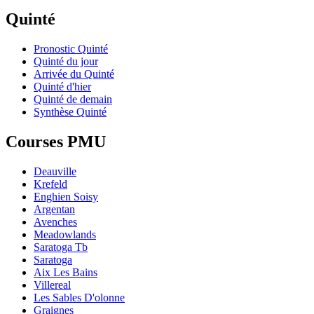
Quinté
Pronostic Quinté
Quinté du jour
Arrivée du Quinté
Quinté d'hier
Quinté de demain
Synthèse Quinté
Courses PMU
Deauville
Krefeld
Enghien Soisy
Argentan
Avenches
Meadowlands
Saratoga Tb
Saratoga
Aix Les Bains
Villereal
Les Sables D'olonne
Graignes