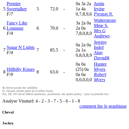
Premier
0
a
3
a
2
a
Justin
5
Sweetalker
5
72.0
-
1
a
4
a
Irvine
F/7
0,7,8,9,6
Preston N.
Walterstrom
Fancy Like
3
a
2
a
0
a
Mme S.
6
Louuuuu
6
70.0
-
2
a
0
a
Mrs G
F/4
7,8,0,8,0
Andrews
Jeremy
0
a
2
a
0
a
Sugar N Lights
Indof
7
7
85.5
-
2
a
1
a
F/4
Alan
0,8,0,8,9
Davadik
0
a
0
a
Hunter
Hillbilly Kisses
(25)
0
a
Myers
8
8
63.0
-
F/9
0
a
0
a
Robert
0,0,0,0,0
Myers
⊗ cheval portant des oeilllères
E1 chevaux faisant partie de la même écurie
DA, DP, D4 cheval déferré (antérieurs, postérieurs, des quatre pieds), • pour la première fois.
Analyse Visuturf:
4
-
2
-
3
-
7
-
5
-
6
-
1
-
8
comment lire le graphique
Cheval
Jockey