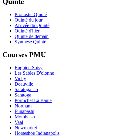
Quinté
Pronostic Quinté
Quinté du jour
Arrivée du Quinté
Quinté d'hier
Quinté de demain
Synthèse Quinté
Courses PMU
Enghien Soisy
Les Sables D'olonne
Vichy
Deauville
Saratoga Tb
Saratoga
Pornichet La Baule
Northam
Funabashi
Mombetsu
Vaal
Newmarket
Horseshoe Indianapolis