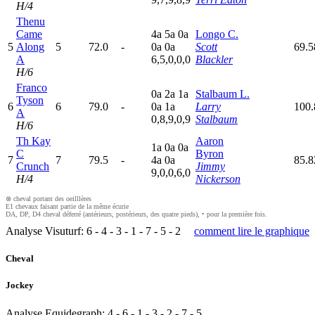
H/4
Thenu
Came
4
a
5
a
0
a
Longo C.
5
Along
5
72.0
-
0
a
0
a
Scott
69.5
A
6,5,0,0,0
Blackler
H/6
Franco
0
a
2
a
1
a
Stalbaum L.
Tyson
6
6
79.0
-
0
a
1
a
Larry
100.
A
0,8,9,0,9
Stalbaum
H/6
Th Kay
Aaron
1
a
0
a
0
a
C
Byron
7
7
79.5
-
4
a
0
a
85.8
Crunch
Jimmy
9,0,0,6,0
H/4
Nickerson
⊗ cheval portant des oeilllères
E1 chevaux faisant partie de la même écurie
DA, DP, D4 cheval déferré (antérieurs, postérieurs, des quatre pieds), • pour la première fois.
Analyse Visuturf:
6
-
4
-
3
-
1
-
7
-
5
-
2
comment lire le graphique
Cheval
Jockey
Analyse Equidegraph:
4
-
6
-
1
-
3
-
2
-
7
-
5