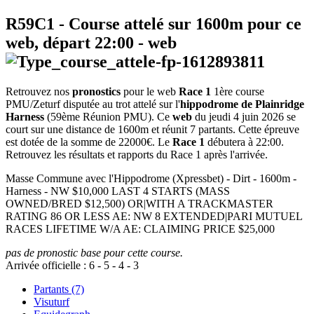
R59C1
- Course attelé sur 1600m pour ce
web, départ
22:00
-
web
Retrouvez nos
pronostics
pour le web
Race 1
1ère course
PMU/Zeturf disputée au trot attelé sur l'
hippodrome de Plainridge
Harness
(59ème Réunion PMU). Ce
web
du jeudi 4 juin 2026 se
court sur une distance de 1600m et réunit 7 partants. Cette épreuve
est dotée de la somme de 22000€. Le
Race 1
débutera à 22:00.
Retrouvez les résultats et rapports du Race 1 après l'arrivée.
Masse Commune avec l'Hippodrome (Xpressbet) - Dirt - 1600m -
Harness - NW $10,000 LAST 4 STARTS (MASS
OWNED/BRED $12,500) OR|WITH A TRACKMASTER
RATING 86 OR LESS AE: NW 8 EXTENDED|PARI MUTUEL
RACES LIFETIME W/A AE: CLAIMING PRICE $25,000
pas de pronostic base pour cette course.
Arrivée officielle :
6
-
5
-
4
-
3
Partants (7)
Visuturf