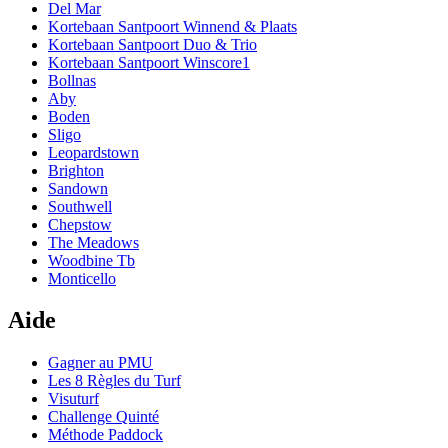
Del Mar
Kortebaan Santpoort Winnend & Plaats
Kortebaan Santpoort Duo & Trio
Kortebaan Santpoort Winscore1
Bollnas
Aby
Boden
Sligo
Leopardstown
Brighton
Sandown
Southwell
Chepstow
The Meadows
Woodbine Tb
Monticello
Aide
Gagner au PMU
Les 8 Règles du Turf
Visuturf
Challenge Quinté
Méthode Paddock