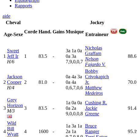
Equidegraph
Rapports
aide
Cheval
Jockey
Corde
Hand.
Gains
Musique
Age-Sexe
Entraineur
Nicholas
Sweet
3
a
1
a
0
a
Graffam
1
Jeff Ir
1
83.5
-
0
a
3
a
88.
Nelson
H/6
7,9,0,0,7
Fajardo V.
Bobby
Jackson
0
a
4
a
3
a
Crivokapich
2
Cooper
2
81.0
-
0
a
4
a
Jr.
70.0
H/4
0,6,7,0,6
Matthew
Medeiros
Grey
1
a
0
a
0
a
Cushing R.
Horizon
3
3
83.5
-
0
a
2
a
Jackie
91.
M/3
9,0,0,0,8
Greene
Wild
1
a
3
a
1
a
Bruce
Bill
4
4
1600
-
2
a
1
a
Ranger
95.
Wyatt
9,7,9,8,9
Terri Eaton