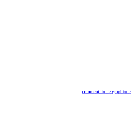
comment lire le graphique