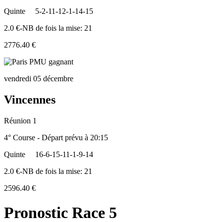
Quinte
5-2-11-12-1-14-15
2.0 €-NB de fois la mise: 21
2776.40 €
vendredi 05 décembre
Vincennes
Réunion 1
4° Course - Départ prévu à 20:15
Quinte
16-6-15-11-1-9-14
2.0 €-NB de fois la mise: 21
2596.40 €
Pronostic Race 5