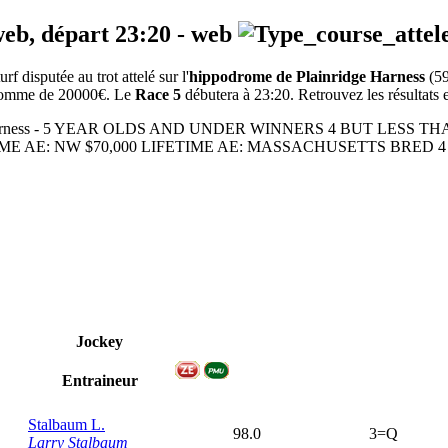
web, départ
23:20
-
web
disputée au trot attelé sur l'
hippodrome de Plainridge Harness
(5
a somme de 20000€. Le
Race 5
débutera à 23:20. Retrouvez les résultats e
600m - Harness - 5 YEAR OLDS AND UNDER WINNERS 4 BUT LE
 AE: NW $70,000 LIFETIME AE: MASSACHUSETTS BRED 
Jockey
Entraineur
Stalbaum L.
98.0
3=Q
Larry Stalbaum