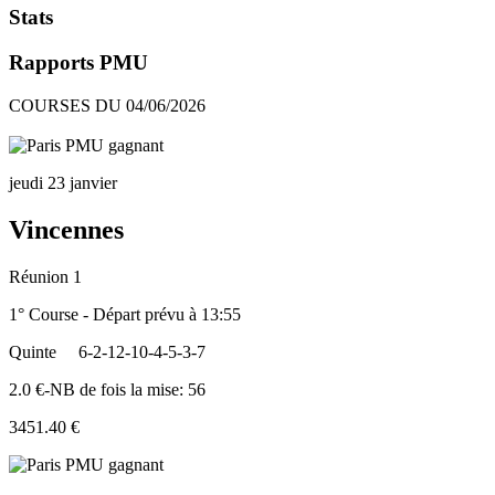
Stats
Rapports PMU
COURSES DU 04/06/2026
jeudi 23 janvier
Vincennes
Réunion 1
1° Course - Départ prévu à 13:55
Quinte
6-2-12-10-4-5-3-7
2.0 €-NB de fois la mise: 56
3451.40 €