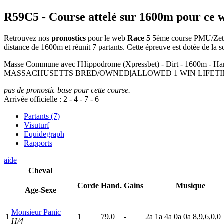
R59C5
- Course attelé sur 1600m pour ce 
Retrouvez nos
pronostics
pour le web
Race 5
5ème course PMU/Zeturf 
distance de 1600m et réunit 7 partants. Cette épreuve est dotée de l
Masse Commune avec l'Hippodrome (Xpressbet) - Dirt - 1
MASSACHUSETTS BRED/OWNED|ALLOWED 1 WIN LIFETIME
pas de pronostic base pour cette course.
Arrivée officielle :
2
-
4
-
7
-
6
Partants (7)
Visuturf
Equidegraph
Rapports
aide
Cheval
Corde
Hand.
Gains
Musique
Age-Sexe
Monsieur Panic
1
1
79.0
-
2
a
1
a
4
a
0
a
0
a
8,9,6,0,0
H/4