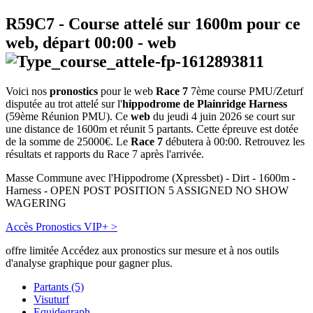
R59C7
- Course attelé sur 1600m pour ce
web, départ
00:00
-
web
Voici nos
pronostics
pour le web
Race 7
7ème course PMU/Zeturf
disputée au trot attelé sur l'
hippodrome de Plainridge Harness
(59ème Réunion PMU). Ce
web
du jeudi 4 juin 2026 se court sur
une distance de 1600m et réunit 5 partants. Cette épreuve est dotée
de la somme de 25000€. Le
Race 7
débutera à 00:00. Retrouvez les
résultats et rapports du Race 7 après l'arrivée.
Masse Commune avec l'Hippodrome (Xpressbet) - Dirt - 1600m -
Harness - OPEN POST POSITION 5 ASSIGNED NO SHOW
WAGERING
Accès Pronostics VIP+ >
offre limitée
Accédez aux pronostics sur mesure et à nos outils
d'analyse graphique pour gagner plus.
Partants (5)
Visuturf
Equidegraph