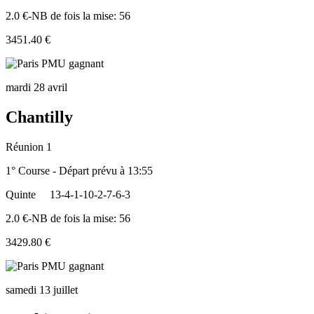
2.0 €-NB de fois la mise: 56
3451.40 €
mardi 28 avril
Chantilly
Réunion 1
1° Course - Départ prévu à 13:55
Quinte
13-4-1-10-2-7-6-3
2.0 €-NB de fois la mise: 56
3429.80 €
samedi 13 juillet