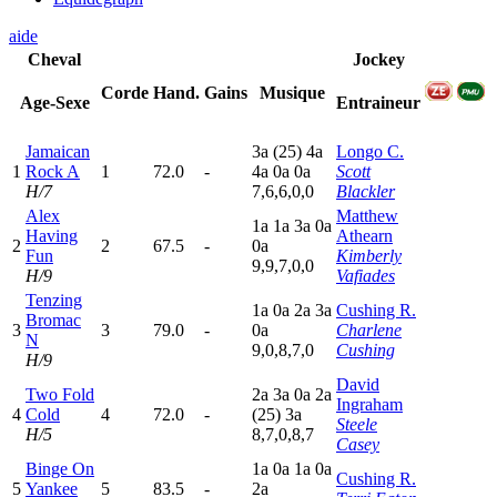
aide
Cheval
Jockey
Corde
Hand.
Gains
Musique
Age-Sexe
Entraineur
Jamaican
3
a
(25)
4
a
Longo C.
1
Rock A
1
72.0
-
4
a
0
a
0
a
Scott
H/7
7,6,6,0,0
Blackler
Alex
Matthew
1
a
1
a
3
a
0
a
Having
Athearn
2
2
67.5
-
0
a
Fun
Kimberly
9,9,7,0,0
H/9
Vafiades
Tenzing
1
a
0
a
2
a
3
a
Cushing R.
Bromac
3
3
79.0
-
0
a
Charlene
N
9,0,8,7,0
Cushing
H/9
David
Two Fold
2
a
3
a
0
a
2
a
Ingraham
4
Cold
4
72.0
-
(25)
3
a
Steele
H/5
8,7,0,8,7
Casey
Binge On
1
a
0
a
1
a
0
a
Cushing R.
5
Yankee
5
83.5
-
2
a