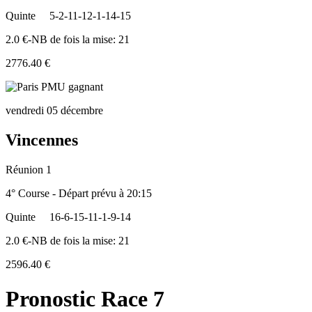
Quinte
5-2-11-12-1-14-15
2.0 €-NB de fois la mise: 21
2776.40 €
vendredi 05 décembre
Vincennes
Réunion 1
4° Course - Départ prévu à 20:15
Quinte
16-6-15-11-1-9-14
2.0 €-NB de fois la mise: 21
2596.40 €
Pronostic Race 7