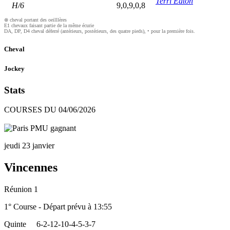
Terri Eaton
H/6
9,0,9,0,8
⊗ cheval portant des oeilllères
E1 chevaux faisant partie de la même écurie
DA, DP, D4 cheval déferré (antérieurs, postérieurs, des quatre pieds), • pour la première fois.
Cheval
Jockey
Stats
COURSES DU 04/06/2026
jeudi 23 janvier
Vincennes
Réunion 1
1° Course - Départ prévu à 13:55
Quinte
6-2-12-10-4-5-3-7