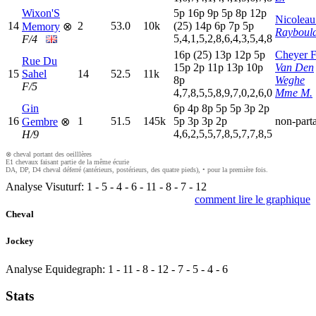
Wixon'S
5
p
16p
9
p
5
p
8
p
12p
Nicoleau
14
2
53.0
10k
(25)
14p
6
p
7
p
5
p
Memory
⊗
Raybould
5,4,1,5,2,8,6,4,3,5,4,8
F/4
16p
(25)
13p
12p
5
p
Cheyer F
Rue Du
15p
2
p
11p
13p
10p
Van Den
15
Sahel
14
52.5
11k
8
p
Weghe
F/5
4,7,8,5,5,8,9,7,0,2,6,0
Mme M.
Gin
6
p
4
p
8
p
5
p
5
p
3
p
2
p
16
1
51.5
145k
5
p
3
p
3
p
2
p
non-part
Gembre
⊗
4,6,2,5,5,7,8,5,7,7,8,5
H/9
⊗ cheval portant des oeilllères
E1 chevaux faisant partie de la même écurie
DA, DP, D4 cheval déferré (antérieurs, postérieurs, des quatre pieds), • pour la première fois.
Analyse Visuturf:
1
-
5
-
4
-
6
-
11
-
8
-
7
-
12
comment lire le graphique
Cheval
Jockey
Analyse Equidegraph:
1
-
11
-
8
-
12
-
7
-
5
-
4
-
6
Stats