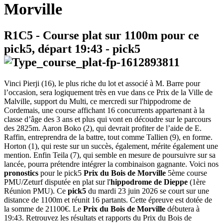
Morville
R1C5
- Course plat sur 1100m pour ce
pick5, départ
19:43
-
pick5
Vinci Pierji (16), le plus riche du lot et associé à M. Barre pour
l’occasion, sera logiquement très en vue dans ce Prix de la Ville de
Malville, support du Multi, ce mercredi sur l'hippodrome de
Cordemais, une course affichant 16 concurrents appartenant à la
classe d’âge des 3 ans et plus qui vont en découdre sur le parcours
des 2825m. Aaron Boko (2), qui devrait profiter de l’aide de E.
Raffin, entreprendra de la battre, tout comme Tallien (9), en forme.
Horton (1), qui reste sur un succès, également, mérite également une
mention. Enfin Teila (7), qui semble en mesure de poursuivre sur sa
lancée, pourra prétendre intégrer la combinaison gagnante. Voici nos
pronostics
pour le pick5
Prix du Bois de Morville
5ème course
PMU/Zeturf disputée en plat sur l'
hippodrome de Dieppe
(1ère
Réunion PMU). Ce
pick5
du mardi 23 juin 2026 se court sur une
distance de 1100m et réunit 16 partants. Cette épreuve est dotée de
la somme de 21100€. Le
Prix du Bois de Morville
débutera à
19:43. Retrouvez les résultats et rapports du Prix du Bois de