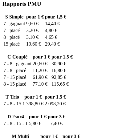
Rapports PMU
S
Simple
pour 1 €
pour 1,5 €
7
gagnant
9,60 €
14,40 €
7
placé
3,20 €
4,80 €
8
placé
3,10 €
4,65 €
15
placé
19,60 €
29,40 €
C
Couplé
pour 1 €
pour 1,5 €
7 - 8
gagnant
20,60 €
30,90 €
7 - 8
placé
11,20 €
16,80 €
7 - 15
placé
61,90 €
92,85 €
8 - 15
placé
77,10 €
115,65 €
T
Trio
pour 1 €
pour 1,5 €
7 - 8 - 15
1 398,80 €
2 098,20 €
D
2sur4
pour 1 €
pour 3 €
7 - 8 - 15 - 1
5,80 €
17,40 €
M
Multi
pour 1 €
pour 3 €