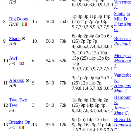
H/6
Vercruys
6,9,9,6,6,8,6,0,9,1,3,0
K.
Santiago
1
p
3
p
3
p
11p
8
p
14p
Big Boots
Mlle D.
8
15
56.0
254k
(25)
11p
7
p
7
p
13p
H/10
Diaz Mm
9,7,7,9,2,6,9,3,3,7,9,6
C.
6
p
4
p
2
p
4
p
8
p
3
p
6
p
Shade
⊗
Boisseau
9
10
56.0
73k
(25)
7
p
7
p
7
p
H/6
Raybould
4,6,8,6,2,7,4,3,3,3,0,1
7
p
10p
7
p
13p
10p
Meury G
Awj
15p
(25)
11p
13p
8
p
10
6
54.5
62k
Morinea
F/4
13p
S.
3,0,3,7,0,5,9,7,2,7,5,1
Vanderb
3
p
1
p
2
p
9
p
6
p
5
p
3
p
Abrasso
⊗
K.
11
9
54.0
77k
(25)
12p
11p
7
p
H/8
Hiergens
7,9,8,1,4,5,7,8,9,3,6,5
Mme J.
Hardoui
Two Two
1
p
6
p
4
p
13p
4
p
2
p
E.
12
Two
3
54.0
72k
(25)
9
p
14p
6
p
4
p
Janssen
F/6
9,4,6,7,6,8,1,6,4,6,7,2
Mme C.
9
p
(25)
14p
13p
6
p
Breux D
Breathe On
13
13
53.5
12k
9
p
6
p
16p
9
p
11p
14p
Hendric
F/5
1,6,7,4,1,4,4,1,9,6,7,8
E.