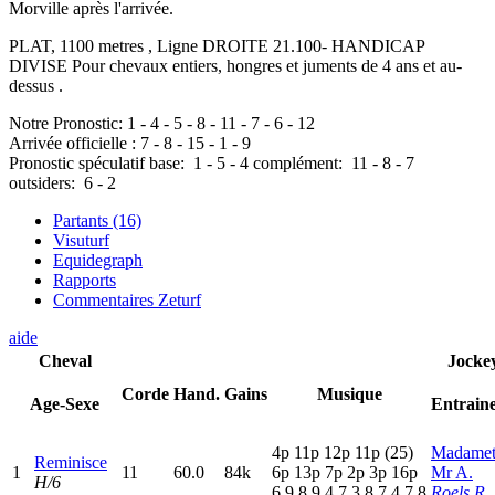
Morville après l'arrivée.
PLAT, 1100 metres , Ligne DROITE 21.100- HANDICAP
DIVISE Pour chevaux entiers, hongres et juments de 4 ans et au-
dessus .
Notre Pronostic:
1
-
4
-
5
-
8
-
11
-
7
-
6
-
12
Arrivée officielle :
7
-
8
-
15
-
1
-
9
Pronostic spéculatif
base:
1
-
5
-
4
complément:
11
-
8
-
7
outsiders:
6
-
2
Partants (16)
Visuturf
Equidegraph
Rapports
Commentaires Zeturf
aide
Cheval
Jocke
Corde
Hand.
Gains
Musique
Age-Sexe
Entrain
4
p
11p
12p
11p
(25)
Madame
Reminisce
1
11
60.0
84k
6
p
13p
7
p
2
p
3
p
16p
Mr A.
H/6
6,9,8,9,4,7,3,8,7,4,7,8
Roels R.