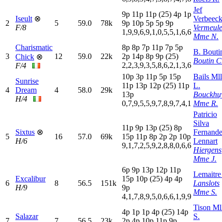
Jef
9
p
11p
11p
(25)
4
p
1
p
Iseult
⊗
Verbeec
2
5
59.0
78k
9
p
10p
5
p
5
p
9
p
F/8
Vermeul
1,9,9,6,9,1,0,5,5,1,6,6
Mme N.
Charismatic
8
p
8
p
7
p
11p
7
p
5
p
B. Bouti
3
12
59.0
22k
2
p
14p
8
p
9
p
(25)
Chick
⊗
Boutin C
2,2,3,9,3,5,8,6,2,1,3,6
F/4
10p
3
p
11p
5
p
15p
Bails Ml
Sunrise
11p
13p
12p
(25)
11p
L.
4
Dream
4
58.0
29k
13p
Bouckhu
H/4
0,7,9,5,5,9,7,8,9,7,4,1
Mme R.
Patricio
Silva
11p
9
p
13p
(25)
8
p
Sixtus
⊗
Fernand
5
16
57.0
69k
15p
11p
8
p
2
p
2
p
10p
H/6
Lennart
9,1,7,2,5,9,2,8,8,0,6,6
Hiergens
Mme J.
6
p
9
p
13p
12p
11p
Lemaitre
Excalibur
15p
10p
(25)
4
p
4
p
6
8
56.5
151k
Lanslots
H/9
9
p
Mme S.
4,1,7,8,9,5,0,6,6,1,9,9
Tison Ml
4
p
1
p
1
p
4
p
(25)
14p
Salazar
S.
7
7
56.5
23k
2
p
4
p
10p
11p
9
p