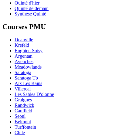
Quinté d'hier
Quinté de demain
Synthèse Quinté
Courses PMU
Deauville
Krefeld
Enghien Soisy
Argentan
Avenches
Meadowlands
Saratoga
Saratoga Tb
Aix Les Bains
Villereal
Les Sables D'olonne
Graignes
Randwick
Caulfield
Seoul
Belmont
Turffontein
Chile