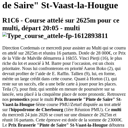
de Saire" St-Vaast-la-Hougue
R1C6
- Course attelé sur 2625m pour ce
multi, départ
20:05
-
multi
Direction Cordemais ce mercredi pour assister au Multi qui se courra
en attelé sur 2825m et réunira 16 partants. Dotée de 28 000€, ce Prix
de la Ville de Malville démarrera à 16h55. Vinci Pierji (16), le plus
riche du lot et associé à M. Barre pour l’occasion, est un choix
prioritaire. Nous lui confronterons en priorité Aaron Boko (2), qui
devrait profiter de l’aide de E. Raffin. Tallien (9), lui, en forme,
mérite un large crédit dans cette course. Quant à Horton (1), qui
reste sur un succès, elle a une belle carte à jouer pour les places.
Teila (7), pour finir, qui semble en mesure de poursuivre sur sa
lancée, sera placé à la cinquième place de notre pronostic. Retrouvez
nos
pronostics
pour le multi
Prix Brasserie "Pinte de Saire" St-
Vaast-la-Hougue
6ème course PMU/Zeturf disputée au trot attelé
sur l'
hippodrome de Cherbourg
(1ère Réunion PMU). Ce
multi
du mercredi 24 juin 2026 se court sur une distance de 2625m et
réunit 16 partants. Cette épreuve est dotée de la somme de 23000€.
Le
Prix Brasserie "Pinte de Saire" St-Vaast-la-Hougue
débutera