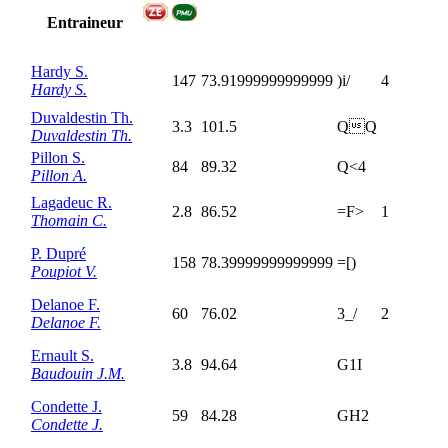
Entraineur
Hardy S.
147
73.91999999999999
)i/
4
Hardy S.
Duvaldestin Th.
3.3
101.5
QQ
Duvaldestin Th.
Pillon S.
84
89.32
Q<4
Pillon A.
Lagadeuc R.
2.8
86.52
=F>
1
Thomain C.
P. Dupré
158
78.39999999999999
=[)
Poupiot V.
Delanoe F.
60
76.02
3_/
2
Delanoe F.
Ernault S.
3.8
94.64
G1I
Baudouin J.M.
Condette J.
59
84.28
GH2
Condette J.