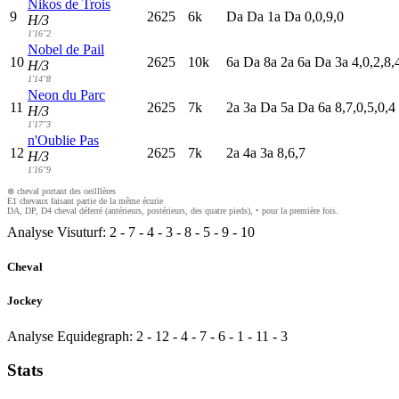
Nikos de Trois
9
2625
6k
D
a
D
a
1
a
D
a
0,0,9,0
H/3
1'16"2
Nobel de Pail
10
2625
10k
6
a
D
a
8
a
2
a
6
a
D
a
3
a
4,0,2,8,
H/3
1'14"8
Neon du Parc
11
2625
7k
2
a
3
a
D
a
5
a
D
a
6
a
8,7,0,5,0,4
H/3
1'17"3
n'Oublie Pas
12
2625
7k
2
a
4
a
3
a
8,6,7
H/3
1'16"9
⊗ cheval portant des oeilllères
E1 chevaux faisant partie de la même écurie
DA, DP, D4 cheval déferré (antérieurs, postérieurs, des quatre pieds), • pour la première fois.
Analyse Visuturf:
2
-
7
-
4
-
3
-
8
-
5
-
9
-
10
Cheval
Jockey
Analyse Equidegraph:
2
-
12
-
4
-
7
-
6
-
1
-
11
-
3
Stats