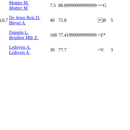
Mottier M.
7.5
88.89999999999999
==G
Mottier M.
De Jesus Reis D.
4,0,7
40
72.8
j8
5
Bloyet A.
Danielo L.
168
77.41999999999999
=Z*
Briallon Mlle E.
Ledoyen A.
30
77.7
=V.
3
Ledoyen A.