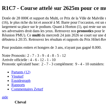
R1C7
- Course attelé sur 2625m pour ce m
Dotée de 28 000€ et support du Multi, ce Prix de la Ville de Malville 
(16), le plus riche du lot et associé à M. Barre pour l’occasion, est un 
largement sa place sur le podium. Quant à Horton (1), qui reste sur un
ses adversaires droit dans les yeux. Retrouvez nos
pronostics
pour le
Réunion PMU). Ce
multi
du mercredi 24 juin 2026 se court sur une 
débutera à 20:35. Retrouvez les résultats et rapports du Prix Hôtel-Re
Pour poulains entiers et hongres de 3 ans, n'ayant pas gagné 8.000.
Notre Pronostic:
2
-
7
-
3
-
9
-
4
-
8
-
5
-
12
Arrivée officielle :
4
-
6
-
12
-
1
-
10
Pronostic spéculatif
base:
2
-
7
-
3
complément:
9
-
4
-
10
outsiders:
Partants (12)
Visuturf
Equidegraph
Rapports
Commentaires Zeturf
aide
Cheval