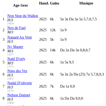
Hand.
Gains
Musique
Age-Sexe
Non Stop du Wallon
1
2625
6k
5
a
3
a
D
a
3
a
5
a
5,7,0,7,5
H/3
1'16"9
Neo de Fael
2
2625
12k
1
a
9
M/3
Nanard Au Vent
3
2625
5k
1
a
9
H/3
Ny Master
4
2625
14k
D
a
2
a
D
a
3
a
0,8,0,7
M/3
1'15"7
Natif D'orly
5
2625
6k
1
a
5
a
9,5
M/3
1'17"1
Nino des Ves
6
2625
6k
5
a
3
a
2
a
D
a
(25)
7
a
5,7,8,0,3
H/3
1'16"5
Nadal D'oliverie
7
2625
7k
D
a
1
a
0,9
H/3
1'17"2
Nelson Dairpet
8
2625
6k
1
a
D
a
D
a
9,0,0
H/3
1'18"8