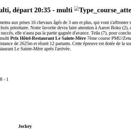
ulti, départ
20:35
-
multi
mettra aux prises 16 chevaux âgés de 3 ans et plus, qui vont s'affronte
choix prioritaire. Notre favorite devra faire attention à Aaron Boko (2), qu
 succès, elle n'aura pas la partie gagnée d'avance. Teila (7), pour concl
 multi
Prix Hôtel-Restaurant Le Sainte-Mère
7ème course PMU/Zeturf d
distance de 2625m et réunit 12 partants. Cette épreuve est dotée de la
staurant Le Sainte-Mère après l'arrivée.
8
-
1
Jockey