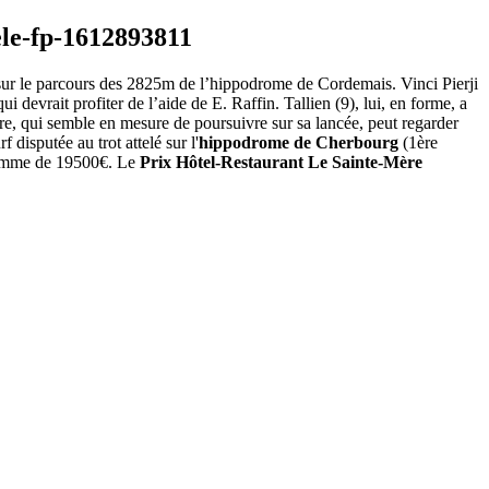
r sur le parcours des 2825m de l’hippodrome de Cordemais. Vinci Pierji
i devrait profiter de l’aide de E. Raffin. Tallien (9), lui, en forme, a
ure, qui semble en mesure de poursuivre sur sa lancée, peut regarder
isputée au trot attelé sur l'
hippodrome de Cherbourg
(1ère
 somme de 19500€. Le
Prix Hôtel-Restaurant Le Sainte-Mère