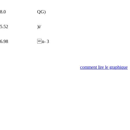
8.0
QG)
5.52
)i/
6.98
u-
3
comment lire le graphique