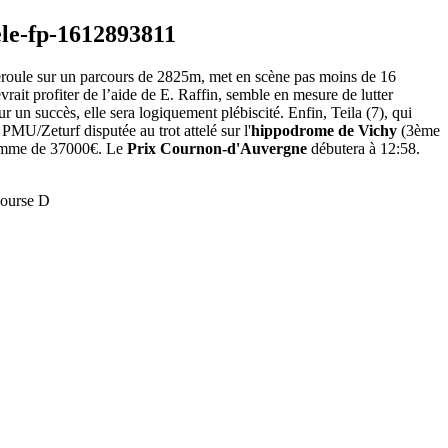
 déroule sur un parcours de 2825m, met en scène pas moins de 16
rait profiter de l’aide de E. Raffin, semble en mesure de lutter
r un succès, elle sera logiquement plébiscité. Enfin, Teila (7), qui
MU/Zeturf disputée au trot attelé sur l'
hippodrome de Vichy
(3ème
 somme de 37000€. Le
Prix Cournon-d'Auvergne
débutera à 12:58.
Course D