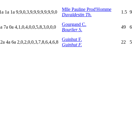
Mlle Pauline Prod'Homme
1
a
1
a
1
a
9,9,0,3,9,9,9,9,9,9,9,0
1.5
9
Duvaldestin Th.
Gourgand C.
2
a
7
a
0
a
4,1,0,4,0,0,5,8,3,0,0,0
49
6
Bourlier S.
Guinhut F.
a
2
a
4
a
6
a
2,0,2,0,0,3,7,8,6,4,6,8
22
5
Guinhut F.