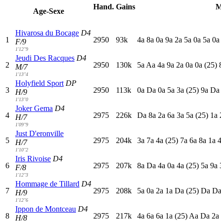
Hand.
Gains
M
Age-Sexe
Hivarosa du Bocage
D4
1
2950
93k
4
a
8
a
0
a
9
a
2
a
5
a
0
a
5
a
0
F/9
1'12"9
Jeudi Des Racques
D4
2
2950
130k
5
a
A
a
4
a
9
a
2
a
0
a
0
a
(25)
M/7
1'13"4
Holyfield Sport
DP
3
2950
113k
0
a
D
a
0
a
5
a
3
a
(25)
9
a
D
H/9
1'13"0
Joker Gema
D4
4
2975
226k
D
a
8
a
2
a
6
a
3
a
5
a
(25)
1
a
H/7
1'09"9
Just D'eronville
5
2975
204k
3
a
7
a
4
a
(25)
7
a
6
a
8
a
1
a
H/7
1'10"2
Iris Rivoise
D4
6
2975
207k
8
a
D
a
4
a
0
a
4
a
(25)
5
a
9
a
F/8
1'12"3
Hommage de Tillard
D4
7
2975
208k
5
a
0
a
2
a
1
a
D
a
(25)
D
a
D
H/9
1'12"6
Ippon de Montceau
D4
8
2975
217k
4
a
6
a
6
a
1
a
(25)
A
a
D
a
2
a
H/8