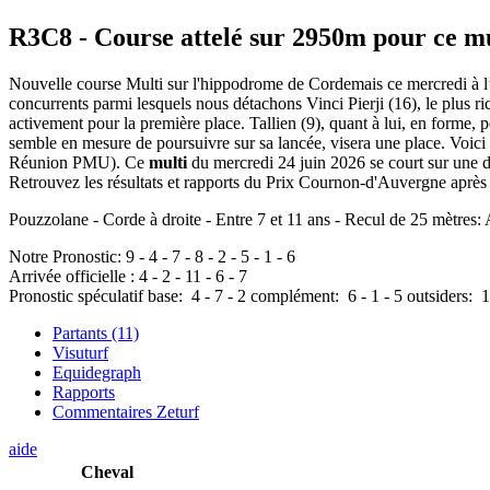
R3C8
- Course attelé sur 2950m pour ce m
Nouvelle course Multi sur l'hippodrome de Cordemais ce mercredi à l’o
concurrents parmi lesquels nous détachons Vinci Pierji (16), le plus ri
activement pour la première place. Tallien (9), quant à lui, en forme, p
semble en mesure de poursuivre sur sa lancée, visera une place. Voic
Réunion PMU). Ce
multi
du mercredi 24 juin 2026 se court sur une 
Retrouvez les résultats et rapports du Prix Cournon-d'Auvergne après l
Pouzzolane - Corde à droite - Entre 7 et 11 ans - Recul de 25 mètre
Notre Pronostic:
9
-
4
-
7
-
8
-
2
-
5
-
1
-
6
Arrivée officielle :
4
-
2
-
11
-
6
-
7
Pronostic spéculatif
base:
4
-
7
-
2
complément:
6
-
1
-
5
outsiders:
1
Partants (11)
Visuturf
Equidegraph
Rapports
Commentaires Zeturf
aide
Cheval