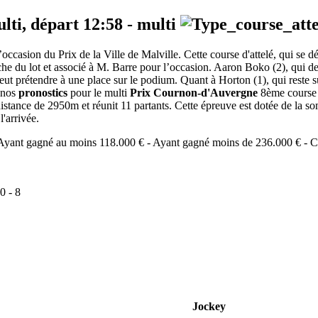
ulti, départ
12:58
-
multi
ccasion du Prix de la Ville de Malville. Cette course d'attelé, qui se
che du lot et associé à M. Barre pour l’occasion. Aaron Boko (2), qui dev
eut prétendre à une place sur le podium. Quant à Horton (1), qui reste su
i nos
pronostics
pour le multi
Prix Cournon-d'Auvergne
8ème course P
distance de 2950m et réunit 11 partants. Cette épreuve est dotée de la
'arrivée.
s: Ayant gagné au moins 118.000 € - Ayant gagné moins de 236.000 € - 
0
-
8
Jockey