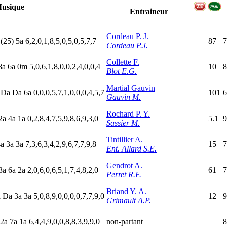
usique
Entraineur
Cordeau P. J.
a
(25)
5
a
6,2,0,1,8,5,0,5,0,5,7,7
87
7
Cordeau P.J.
Collette F.
8
a
6
a
0
m
5,0,6,1,8,0,0,2,4,0,0,4
10
8
Blot E.G.
Martial Gauvin
a
D
a
D
a
6
a
0,0,0,5,7,1,0,0,0,4,5,7
101
6
Gauvin M.
Rochard P. Y.
2
a
4
a
1
a
0,2,8,4,7,5,9,8,6,9,3,0
5.1
9
Sassier M.
Tintillier A.
4
a
3
a
3
a
7,3,6,3,4,2,9,6,7,7,9,8
15
7
Ent. Allard S.E.
Gendrot A.
3
a
6
a
2
a
2,0,6,0,6,5,1,7,4,8,2,0
61
7
Perret R.F.
Briand Y. A.
a
D
a
3
a
3
a
5,0,8,9,0,0,0,0,7,7,9,0
12
9
Grimault A.P.
2
a
7
a
1
a
6,4,4,9,0,0,8,8,3,9,9,0
non-partant
8