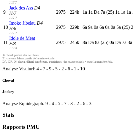
1'11"7
Jack des Ass
D4
9
2975
224k
1
a
1
a
D
a
7
a
(25)
1
a
1
a
1
a
H/7
1'12"7
Imoko Jibelau
D4
10
2975
229k
6
a
9
a
0
a
6
a
0
a
0
a
5
a
(25)
H/8
1'12"7
Idole de Meat
11
2975
245k
8
a
D
a
8
a
(25)
0
a
D
a
7
a
3
F/8
1'12"3
⊗ cheval portant des oeilllères
E1 chevaux faisant partie de la même écurie
DA, DP, D4 cheval déferré (antérieurs, postérieurs, des quatre pieds), • pour la première fois.
Analyse Visuturf:
4
-
7
-
9
-
5
-
2
-
6
-
1
-
10
Cheval
Jockey
Analyse Equidegraph:
9
-
4
-
5
-
7
-
8
-
2
-
6
-
3
Stats
Rapports PMU