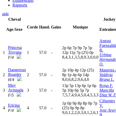
Equidegraph
Rapports
aide
Cheval
Jockey
Corde
Hand.
Gains
Musique
Age-Sexe
Entraine
Antoni
Fuenzalid
Princesa
2
p
6
p
7
p
9
p
7
p
5
p
R.
Troyana
1
1
57.0
-
12p
11p
7
p
(25)
0
p
Urbina
8,4,3,1,3,5,8,9,3,0,0,0
F/4
Hernande
O.
Dangerous
2
p
10p
4
p
12p
(25)
Maureira 
Boarder
2
2
57.0
-
8
p
1
p
4
p
6
p
14p
Valdivia
8,0,6,8,2,9,6,4,6
Bruna L.
H/4
Muy
13p
5
p
13p
6
p
1
p
6
p
Rojas F.
Avispada
3
3
57.0
-
5
p
10p
6
p
5
p
7
p
Mancilla
7,5,7,4,9,4,5,0,4,5,3,3
Diaz W. F
F/5
Cifuentes
1
p
0
p
9
p
8
p
8
p
0
p
7
p
Ericina
V.
4
4
57.0
-
(25)
0
p
9
p
8
p
Jose Aray
F/4
9,0,1,2,2,0,3,0,1,2,6,1
B.