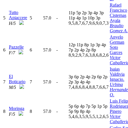
Rafael
Francisco
Tutto
11p
5
p
2
p
3
p
4
p
3
p
Cisternas
Apiaccere
5
5
57.0
-
11p
4
p
1
p
10p
3
p
Ayala
9,5,8,7,6,7,9,6,9,0,7,3
H/5
Braulio
Gomez A.
Anyelo
German
12p
11p
8
p
1
p
3
p
4
p
Pazzelle
Soto
6
6
57.0
-
7
p
2
p
4
p
2
p
8
p
Garces
F/7
8,9,2,9,7,6,3,8,6,8,2,6
Victor
Caballeri
Isaias
Valdivia
El
3
p
6
p
2
p
4
p
2
p
6
p
2
p
Ignacio.
Boticario
7
7
57.0
-
2
p
3
p
4
p
4
p
Urbina
7,4,8,6,8,4,8,8,7,6,6,7
M/5
Hernande
O.
Luis Feli
5
p
6
p
4
p
7
p
5
p
1
p
5
p
Rodrigue
Moringa
8
8
57.0
-
5
p
9
p
8
p
4
p
Pinero
F/5
5,4,6,3,5,9,5,5,1,2,6,5
Victor
Caballeri
Carlos Sa