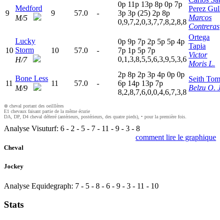
0
p
11p
13p
8
p
0
p
7
p
Medford
Perez Gul
9
9
57.0
-
3
p
3
p
(25)
2
p
8
p
Marcos
M/5
0,9,7,2,0,3,7,7,8,2,8,8
Contreras
Ortega
Lucky
0
p
9
p
7
p
2
p
5
p
5
p
4
p
Tapia
Storm
10
10
57.0
-
7
p
1
p
5
p
7
p
Victor
0,1,3,8,5,5,6,3,9,5,3,6
H/7
Moris L.
2
p
8
p
2
p
3
p
4
p
0
p
0
p
Bone Less
Seith Tom
11
11
57.0
-
6
p
14p
13p
7
p
Belzu O. J
M/9
8,2,8,7,6,0,0,4,6,7,3,8
⊗ cheval portant des oeilllères
E1 chevaux faisant partie de la même écurie
DA, DP, D4 cheval déferré (antérieurs, postérieurs, des quatre pieds), • pour la première fois.
Analyse Visuturf:
6
-
2
-
5
-
7
-
11
-
9
-
3
-
8
comment lire le graphique
Cheval
Jockey
Analyse Equidegraph:
7
-
5
-
8
-
6
-
9
-
3
-
11
-
10
Stats