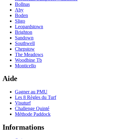
Bollnas
Aby
Boden
Sligo
Leopardstown
Brighton
Sandown
Southwell
Chepstow
The Meadows
Woodbine Tb
Monticello
Aide
Gagner au PMU
Les 8 Règles du Turf
Visuturf
Challenge Quinté
Méthode Paddock
Informations