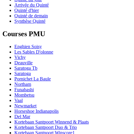
Arrivée du Quinté
Quinté d'hier
Quinté de demain
Synthèse Quinté
Courses PMU
Enghien Soisy
Les Sables D'olonne
Vichy
Deauville
Saratoga Tb
Saratoga
Pornichet La Baule
Northam
Funabashi
Mombetsu
Vaal
Newmarket
Horseshoe Indianapolis
Del Mar
Kortebaan Santpoort Winnend & Plaats
Kortebaan Santpoort Duo & Trio
Kortebaan Santpoort Winscore1