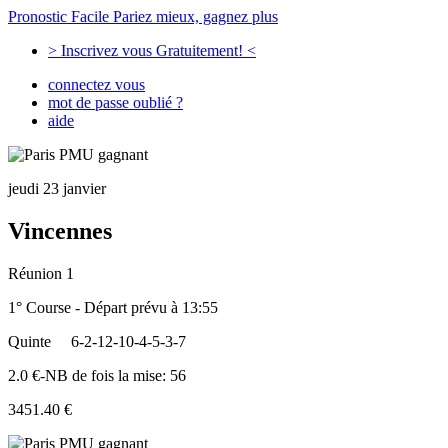
Pronostic Facile
Pariez mieux, gagnez plus
> Inscrivez vous Gratuitement! <
connectez vous
mot de passe oublié ?
aide
jeudi 23 janvier
Vincennes
Réunion 1
1° Course - Départ prévu à 13:55
Quinte
6-2-12-10-4-5-3-7
2.0 €-NB de fois la mise: 56
3451.40 €