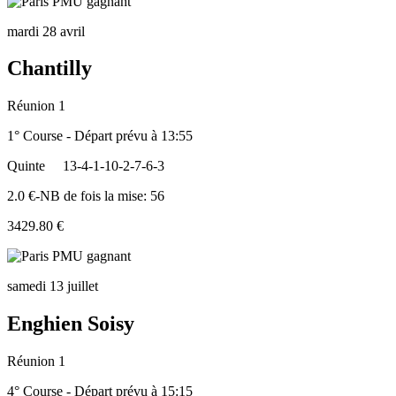
mardi 28 avril
Chantilly
Réunion 1
1° Course - Départ prévu à 13:55
Quinte
13-4-1-10-2-7-6-3
2.0 €-NB de fois la mise: 56
3429.80 €
samedi 13 juillet
Enghien Soisy
Réunion 1
4° Course - Départ prévu à 15:15