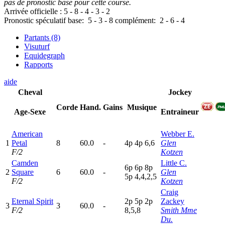
pas de pronostic base pour cette course.
Arrivée officielle :
5
-
8
-
4
-
3
-
2
Pronostic spéculatif
base:
5
-
3
-
8
complément:
2
-
6
-
4
Partants (8)
Visuturf
Equidegraph
Rapports
aide
Cheval
Jockey
Corde
Hand.
Gains
Musique
Age-Sexe
Entraineur
American
Webber E.
1
Petal
8
60.0
-
4
p
4
p
6,6
Glen
F/2
Kotzen
Camden
Little C.
6
p
6
p
8
p
2
Square
6
60.0
-
Glen
5
p
4,4,2,5
F/2
Kotzen
Craig
Eternal Spirit
2
p
5
p
2
p
Zackey
3
3
60.0
-
F/2
8,5,8
Smith Mme
Du.