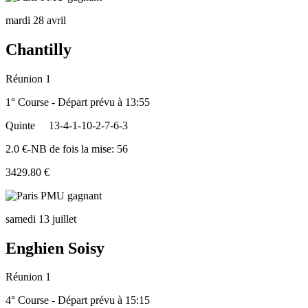
mardi 28 avril
Chantilly
Réunion 1
1° Course - Départ prévu à 13:55
Quinte
13-4-1-10-2-7-6-3
2.0 €-NB de fois la mise: 56
3429.80 €
samedi 13 juillet
Enghien Soisy
Réunion 1
4° Course - Départ prévu à 15:15