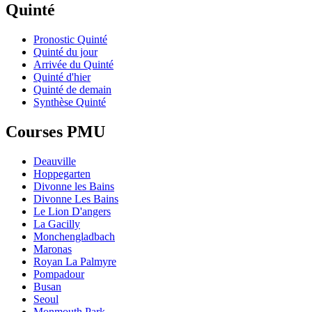
Quinté
Pronostic Quinté
Quinté du jour
Arrivée du Quinté
Quinté d'hier
Quinté de demain
Synthèse Quinté
Courses PMU
Deauville
Hoppegarten
Divonne les Bains
Divonne Les Bains
Le Lion D'angers
La Gacilly
Monchengladbach
Maronas
Royan La Palmyre
Pompadour
Busan
Seoul
Monmouth Park