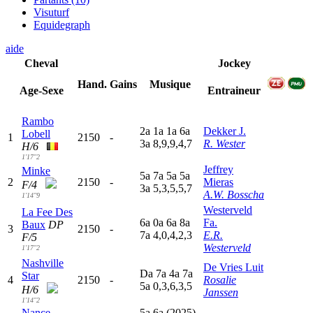
Visuturf
Equidegraph
aide
Cheval
Jockey
Hand.
Gains
Musique
Age-Sexe
Entraineur
Rambo
2
a
1
a
1
a
6
a
Dekker J.
Lobell
1
2150
-
3
a
8,9,9,4,7
R. Wester
H/6
1'17"2
Jeffrey
Minke
5
a
7
a
5
a
5
a
2
2150
-
Mieras
F/4
3
a
5,3,5,5,7
A.W. Bosscha
1'14"9
Westerveld
La Fee Des
6
a
0
a
6
a
8
a
Fa.
Baux
DP
3
2150
-
7
a
4,0,4,2,3
E.R.
F/5
Westerveld
1'17"2
Nashville
De Vries Luit
D
a
7
a
4
a
7
a
Star
4
2150
-
Rosalie
5
a
0,3,6,3,5
H/6
Janssen
1'14"2
Nance
5
a
6
a
(2025)