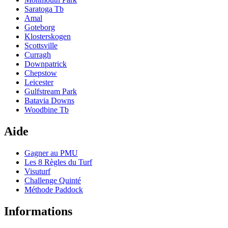
Saratoga Tb
Amal
Goteborg
Klosterskogen
Scottsville
Curragh
Downpatrick
Chepstow
Leicester
Gulfstream Park
Batavia Downs
Woodbine Tb
Aide
Gagner au PMU
Les 8 Règles du Turf
Visuturf
Challenge Quinté
Méthode Paddock
Informations