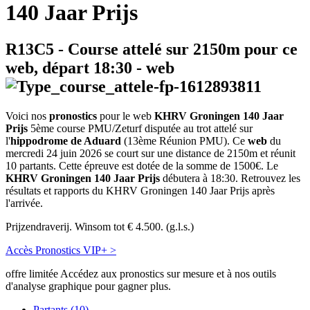
140 Jaar Prijs
R13C5
- Course attelé sur 2150m pour ce
web, départ
18:30
-
web
Voici nos
pronostics
pour le web
KHRV Groningen 140 Jaar
Prijs
5ème course PMU/Zeturf disputée au trot attelé sur
l'
hippodrome de Aduard
(13ème Réunion PMU). Ce
web
du
mercredi 24 juin 2026 se court sur une distance de 2150m et réunit
10 partants. Cette épreuve est dotée de la somme de 1500€. Le
KHRV Groningen 140 Jaar Prijs
débutera à 18:30. Retrouvez les
résultats et rapports du KHRV Groningen 140 Jaar Prijs après
l'arrivée.
Prijzendraverij. Winsom tot € 4.500. (g.l.s.)
Accès Pronostics VIP+ >
offre limitée
Accédez aux pronostics sur mesure et à nos outils
d'analyse graphique pour gagner plus.
Partants (10)