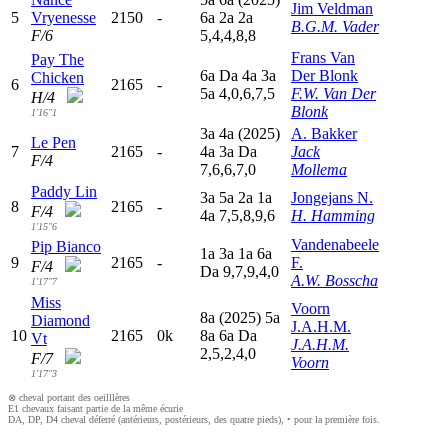
Jim Veldman
5
Vryenesse
2150
-
6
a
2
a
2
a
B.G.M. Vader
F/6
5,4,4,8,8
Frans Van
Pay The
6
a
D
a
4
a
3
a
Der Blonk
Chicken
6
2165
-
5
a
4,0,6,7,5
F.W. Van Der
H/4
Blonk
1'16"1
3
a
4
a
(2025)
A. Bakker
Le Pen
7
2165
-
4
a
3
a
D
a
Jack
F/4
7,6,6,7,0
Mollema
Paddy Lin
3
a
5
a
2
a
1
a
Jongejans N.
8
2165
-
F/4
4
a
7,5,8,9,6
H. Hamming
1'15"6
Vandenabeele
Pip Bianco
1
a
3
a
1
a
6
a
9
2165
-
F.
F/4
D
a
9,7,9,4,0
A.W. Bosscha
1'17"7
Miss
Voorn
8
a
(2025)
5
a
Diamond
J.A.H.M.
10
2165
0k
8
a
6
a
D
a
Vt
J.A.H.M.
2,5,2,4,0
F/7
Voorn
1'17"3
⊗ cheval portant des oeilllères
E1 chevaux faisant partie de la même écurie
DA, DP, D4 cheval déferré (antérieurs, postérieurs, des quatre pieds), • pour la première fois.