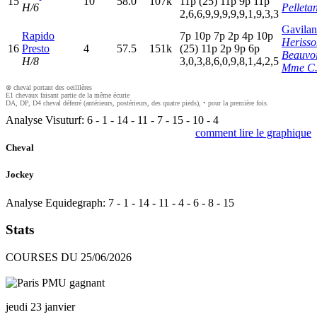
15
10
58.0
107k
11p
(25)
11p
9
p
11p
H/6
Pelletan
2,6,6,9,9,9,9,9,1,9,3,3
Gavilan
Rapido
7
p
10p
7
p
2
p
4
p
10p
Herisso
16
Presto
4
57.5
151k
(25)
11p
2
p
9
p
6
p
Beauvo
H/8
3,0,3,8,6,0,9,8,1,4,2,5
Mme C
⊗ cheval portant des oeilllères
E1 chevaux faisant partie de la même écurie
DA, DP, D4 cheval déferré (antérieurs, postérieurs, des quatre pieds), • pour la première fois.
Analyse Visuturf:
6 - 1 - 14 - 11 - 7 - 15 - 10 - 4
comment lire le graphique
Cheval
Jockey
Analyse Equidegraph:
7 - 1 - 14 - 11 - 4 - 6 - 8 - 15
Stats
COURSES DU 25/06/2026
jeudi 23 janvier