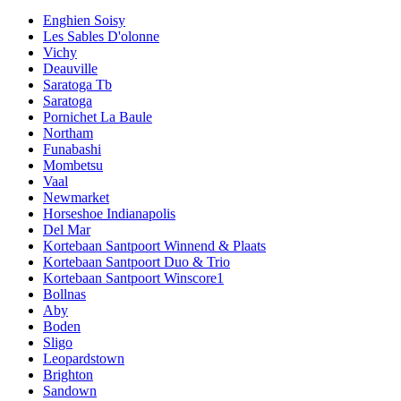
Enghien Soisy
Les Sables D'olonne
Vichy
Deauville
Saratoga Tb
Saratoga
Pornichet La Baule
Northam
Funabashi
Mombetsu
Vaal
Newmarket
Horseshoe Indianapolis
Del Mar
Kortebaan Santpoort Winnend & Plaats
Kortebaan Santpoort Duo & Trio
Kortebaan Santpoort Winscore1
Bollnas
Aby
Boden
Sligo
Leopardstown
Brighton
Sandown