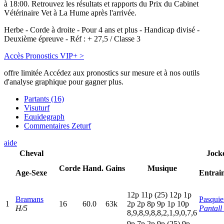
à 18:00. Retrouvez les résultats et rapports du Prix du Cabinet
Vétérinaire Vet à La Hume après l'arrivée.
Herbe - Corde à droite - Pour 4 ans et plus - Handicap divisé -
Deuxième épreuve - Réf : + 27,5 / Classe 3
Accès Pronostics VIP+ >
offre limitée
Accédez aux pronostics sur mesure et à nos outils
d'analyse graphique pour gagner plus.
Partants (16)
Visuturf
Equidegraph
Commentaires Zeturf
aide
Cheval
Jock
Corde
Hand.
Gains
Musique
Age-Sexe
Entrai
12p
11p
(25)
12p
1
p
Bramans
Pasquie
1
16
60.0
63k
2
p
2
p
8
p
9
p
1
p
10p
H/5
Pantall
8,9,8,9,8,8,2,1,9,0,7,6
9
p
7
p
2
p
9
p
(25)
9
p