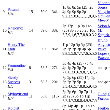
Viitori
1
p
8
p
8
p
5
p
(25)
2
p
Sousa
Pasand
9
15
59.0
34k
4
p
9
p
9
p
9
p
2
p
Vinycio
H/4
9,2,2,5,8,6,1,1,1,8,9,6
Gavila
Mme S.
7
p
13p
11p
9
p
14p
Velon M
Khelonyx
10
14
59.0
33k
(25)
3
p
3
p
2
p
2
p
10p
M.
H/4
3,7,9,1,6,7,7,8,8,0,3,2
Sogorb 
Bruno
Henry The
11p
12p
5
p
5
p
(25)
August
11
Lion
1
59.0
86k
2
p
3
p
3
p
3
p
4
p
5
p
Paiva
H/6
9,8,5,5,8,7,7,7,6,5,5,6
Lopes (
Pardon 
3
p
4
p
4
p
(25)
7
p
4
p
Fromontine
12
8
58.5
27k
4
p
1
p
2
p
3
p
7
p
non-par
F/4
7,6,6,3,6,6,9,8,7,3,7,5
Steady
7
p
5
p
6
p
(25)
14p
5
p
13
Success
3
58.5
20k
3
p
2
p
2
p
5
p
1
p
non-par
H/5
3,5,4,6,5,7,8,8,5,9,4,6
3
p
3
p
6
p
13p
7
p
11p
Myboyfriend
Guedj 
14
11
58.0
115k
2
p
(25)
6
p
1
p
11p
H/7
Pardon 
7,7,4,7,3,9,8,4,9,9,7,5
8
p
14p
4
p
1
p
11p
1
p
Kolplet
Foulon