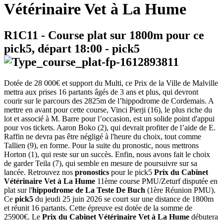
Vétérinaire Vet à La Hume
R1C11
- Course plat sur 1800m pour ce
pick5, départ
18:00
-
pick5
Dotée de 28 000€ et support du Multi, ce Prix de la Ville de Malville
mettra aux prises 16 partants âgés de 3 ans et plus, qui devront
courir sur le parcours des 2825m de l’hippodrome de Cordemais. A
mettre en avant pour cette course, Vinci Pierji (16), le plus riche du
lot et associé à M. Barre pour l’occasion, est un solide point d'appui
pour vos tickets. Aaron Boko (2), qui devrait profiter de l’aide de E.
Raffin ne devra pas être négligé à l'heure du choix, tout comme
Tallien (9), en forme. Pour la suite du pronostic, nous mettrons
Horton (1), qui reste sur un succès. Enfin, nous avons fait le choix
de garder Teila (7), qui semble en mesure de poursuivre sur sa
lancée. Retrouvez nos
pronostics
pour le pick5
Prix du Cabinet
Vétérinaire Vet à La Hume
11ème course PMU/Zeturf disputée en
plat sur l'
hippodrome de La Teste De Buch
(1ère Réunion PMU).
Ce
pick5
du jeudi 25 juin 2026 se court sur une distance de 1800m
et réunit 16 partants. Cette épreuve est dotée de la somme de
25900€. Le
Prix du Cabinet Vétérinaire Vet à La Hume
débutera