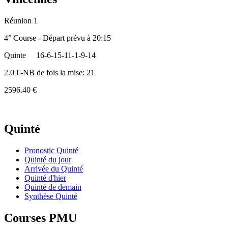
Réunion 1
4° Course - Départ prévu à 20:15
Quinte
16-6-15-11-1-9-14
2.0 €-NB de fois la mise: 21
2596.40 €
Quinté
Pronostic Quinté
Quinté du jour
Arrivée du Quinté
Quinté d'hier
Quinté de demain
Synthèse Quinté
Courses PMU