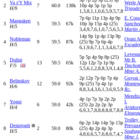
Va s'Y Mix
Werle A
2
7
60.0
138k
10p
4
p
5
p
1
p
5
p
H/9
Trigode
1,3,8,1,1,0,6,5,9,5,7,8
7
p
6
p
11p
13p
4
p
9
p
E. Cora
Mangaken
3
5
59.5
67k
10p
3
p
15p
4
p
(25)
Sanche
H/5
3,4,9,7,6,1,0,7,5,6,5,3
Martin 
14p
9
p
1
p
4
p
13p
9
p
Nobleman
Orani A
4
9
59.5
87k
(25)
9
p
7
p
6
p
4
p
H/5
Escuder
6,1,9,6,7,1,1,3,4,6,7,0
Levesq
5
p
5
p
4
p
9
p
8
p
(25)
Dulini
Mr B.
5
13
59.5
65k
12p
12p
7
p
1
p
9
p
F/5
Tincho
5,5,6,1,2,8,8,3,9,1,4,8
Mme A.
2
p
12p
7
p
6
p
7
p
4
p
Guyon 
Belinskov
6
12
59.0
92k
9
p
(25)
7
p
4
p
1
p
Monten
H/6
8,8,3,4,3,6,1,3,6,9,5,9
Rc.
Mendiz
4
p
1
p
7
p
3
p
2
p
2
p
Yogui
I.
7
6
59.0
42k
(25)
2
p
2
p
2
p
3
p
H/4
Arizkor
6,9,3,7,8,8,8,8,8,7,8,8
Elosegu
Trolley
6
p
2
p
14p
14p
5
p
13p
Denisjonh
⊗
Prevau
8
2
59.0
80k
(25)
4
p
2
p
4
p
3
p
H/5
Soubag
4,8,6,6,5,7,6,8,6,7,4,7
Mme J.