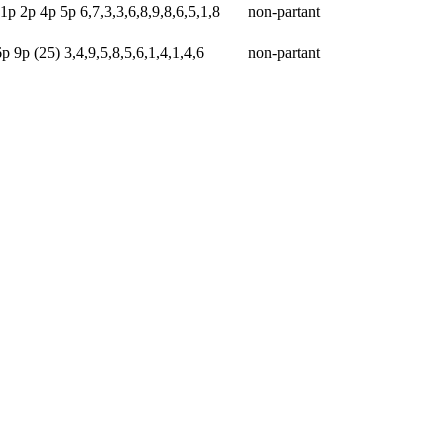
1
p
2
p
4
p
5
p
6,7,3,3,6,8,9,8,6,5,1,8
non-partant
6
p
9
p
(25)
3,4,9,5,8,5,6,1,4,1,4,6
non-partant