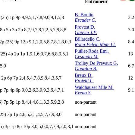
Entraineur
B. Boutin
(25)
1
p
9
p
9,9,5,1,7,8,9,0,9,1,5,8
3.2
Escuder C.
Provost D.
8
p
5
p
3
p
2
p
8,7,9,7,8,7,2,5,7,8,8,8
3.0
Gauvin J.P.
Billardello C.
2p
(25)
9
p
12p
9,1,2,0,5,8,7,8,1,8,0,3
8.4
Rohn-Pelvin Mme Ll.
Puillet-Roda Emi.
(25)
4
p
2
p
1
p
1,9,1,6,9,7,6,6,8,9,5,1
13
Cesandri M.
Trolley De Prevaux G.
,5,9
6.7
Gourdon B.
Breux D.
p
2
p
6
p
7
p
2,4,5,4,7,8,9,8,4,3,5,7
12
Proietti L.
Waldhauser Mlle M.
p
7
p
4
p
6
p
9,0,2,6,3,9,9,3,6,4,7,1
9.1
Eveno S.
5)
7
p
5
p
1
p
8,4,4,4,8,1,3,3,5,9,2,8
non-partant
(25)
3
p
1
p
4,6,5,2,1,4,5,7,7,9,8,0
non-partant
5)
3
p
1
p
8
p
10p
3,0,5,0,0,7,7,9,2,0,3,1
non-partant