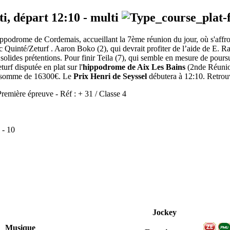
ti, départ
12:10
-
multi
ippodrome de Cordemais, accueillant la 7ème réunion du jour, où s'affront
c Quinté/Zeturf . Aaron Boko (2), qui devrait profiter de l’aide de E. Ra
 solides prétentions. Pour finir Teila (7), qui semble en mesure de pours
f disputée en plat sur l'
hippodrome de Aix Les Bains
(2nde Réuni
 la somme de 16300€. Le
Prix Henri de Seyssel
débutera à 12:10. Retrouve
Première épreuve - Réf : + 31 / Classe 4
-
10
Jockey
Musique