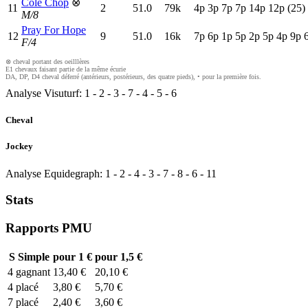
Cole Chop
⊗
11
2
51.0
79k
4
p
3
p
7
p
7
p
14p
12p
(25)
M/8
Pray For Hope
12
9
51.0
16k
7
p
6
p
1
p
5
p
2
p
5
p
4
p
9
p
F/4
⊗ cheval portant des oeilllères
E1 chevaux faisant partie de la même écurie
DA, DP, D4 cheval déferré (antérieurs, postérieurs, des quatre pieds), • pour la première fois.
Analyse Visuturf:
1
-
2
-
3
-
7
-
4
-
5
-
6
Cheval
Jockey
Analyse Equidegraph:
1
-
2
-
4
-
3
-
7
-
8
-
6
-
11
Stats
Rapports PMU
S
Simple
pour 1 €
pour 1,5 €
4
gagnant
13,40 €
20,10 €
4
placé
3,80 €
5,70 €
7
placé
2,40 €
3,60 €