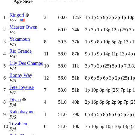
Age-Sexe
Kingori
⊗
1
3
60.0
125k
1
p
1
p
5
p
9
p
3
p
2
p
1
p
10p
H/7
Measter Owen
2
5
60.0
74k
2
p
3
p
1
p
13p
12p
(25)
3
p
H/5
Yakamoun
3
8
59.5
37k
1
p
9
p
8
p
10p
5
p
2
p
13p
1
F/5
Rio Grande
4
11
58.0
87k
9
p
1
p
9
p
14p
11p
13p
4
p
H/6
Lily Des Champs
5
10
58.0
11k
3
p
7
p
2
p
(25)
5
p
1
p
7,3,8
F/4
Bonny Way
6
12
56.0
51k
8
p
6
p
5
p
6
p
3
p
2
p
(25)
1
F/5
Fete Joyeuse
7
7
53.0
51k
1
p
10p
8
p
4
p
(25)
7
p
1
p
1
F/7
Diyaa
⊗
8
4
51.0
40k
2
p
16p
6
p
6
p
2
p
9
p
7
p
(2
F/4
Kaleobayane
9
1
51.0
79k
6
p
4
p
5
p
8
p
9
p
6
p
5
p
3
p
F/6
Tovabien
10
6
51.0
10k
7
p
10p
5
p
10p
10p
13p
(2
F/4