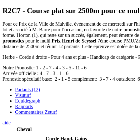
R2C7
- Course plat sur 2500m pour ce mul
Pour ce Prix de la Ville de Malville, événement de ce mercredi sur l'h
lot et associé à M. Barre pour l’occasion, en favorite de notre pronosti
forme. Horton (1), qui reste sur un succès, également, peut émettre de
pronostics
pour le multi
Prix Henri de Seyssel
7ème course PMU/Zetur
distance de 2500m et réunit 12 partants. Cette épreuve est dotée de
Herbe - Corde à droite - Pour 4 ans et plus - Handicap de catégorie - 
Notre Pronostic:
1
-
2
-
7
-
4
-
3
-
5
-
11
-
6
Arrivée officielle :
4
-
7
-
3
-
1
-
6
Pronostic spéculatif
base:
2
-
1
-
5
complément:
3
-
7
-
4
outsiders:
6
Partants (12)
Visuturf
Equidegraph
Rapports
Commentaires Zeturf
aide
Cheval
Corde
Hand.
Gains