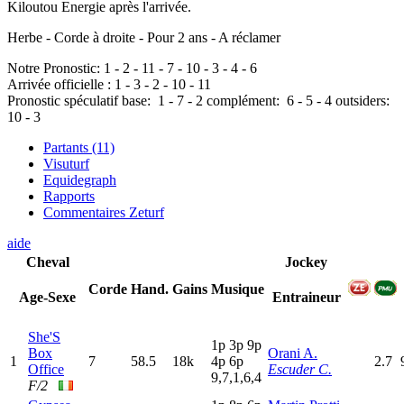
Kiloutou Energie après l'arrivée.
Herbe - Corde à droite - Pour 2 ans - A réclamer
Notre Pronostic:
1
-
2
-
11
-
7
-
10
-
3
-
4
-
6
Arrivée officielle :
1
-
3
-
2
-
10
-
11
Pronostic spéculatif
base:
1
-
7
-
2
complément:
6
-
5
-
4
outsiders:
10
-
3
Partants (11)
Visuturf
Equidegraph
Rapports
Commentaires Zeturf
aide
Cheval
Jockey
Corde
Hand.
Gains
Musique
Age-Sexe
Entraineur
She'S
1
p
3
p
9
p
Box
Orani A.
1
7
58.5
18k
4
p
6
p
2.7
Office
Escuder C.
9,7,1,6,4
F/2