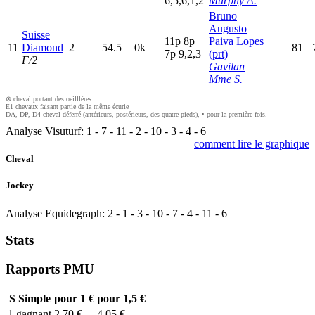
6,5,6,1,2
Murphy A.
Bruno
Augusto
Suisse
11p
8
p
Paiva Lopes
11
Diamond
2
54.5
0k
81
7
p
9,2,3
(prt)
F/2
Gavilan
Mme S.
⊗ cheval portant des oeilllères
E1 chevaux faisant partie de la même écurie
DA, DP, D4 cheval déferré (antérieurs, postérieurs, des quatre pieds), • pour la première fois.
Analyse Visuturf:
1
-
7
-
11
-
2
-
10
-
3
-
4
-
6
comment lire le graphique
Cheval
Jockey
Analyse Equidegraph:
2
-
1
-
3
-
10
-
7
-
4
-
11
-
6
Stats
Rapports PMU
S
Simple
pour 1 €
pour 1,5 €
1
gagnant
2,70 €
4,05 €