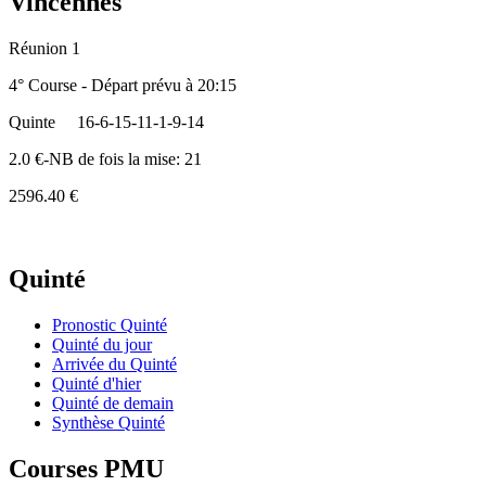
Vincennes
Réunion 1
4° Course - Départ prévu à 20:15
Quinte
16-6-15-11-1-9-14
2.0 €-NB de fois la mise: 21
2596.40 €
Quinté
Pronostic Quinté
Quinté du jour
Arrivée du Quinté
Quinté d'hier
Quinté de demain
Synthèse Quinté
Courses PMU