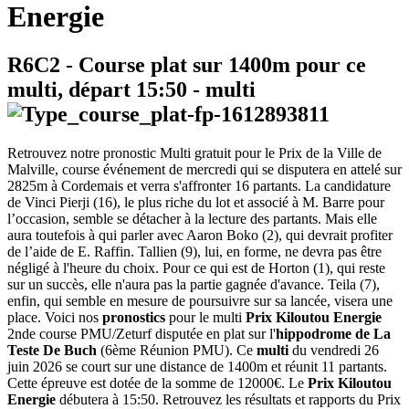
Energie
R6C2
- Course plat sur 1400m pour ce
multi, départ
15:50
-
multi
Retrouvez notre pronostic Multi gratuit pour le Prix de la Ville de
Malville, course événement de mercredi qui se disputera en attelé sur
2825m à Cordemais et verra s'affronter 16 partants. La candidature
de Vinci Pierji (16), le plus riche du lot et associé à M. Barre pour
l’occasion, semble se détacher à la lecture des partants. Mais elle
aura toutefois à qui parler avec Aaron Boko (2), qui devrait profiter
de l’aide de E. Raffin. Tallien (9), lui, en forme, ne devra pas être
négligé à l'heure du choix. Pour ce qui est de Horton (1), qui reste
sur un succès, elle n'aura pas la partie gagnée d'avance. Teila (7),
enfin, qui semble en mesure de poursuivre sur sa lancée, visera une
place. Voici nos
pronostics
pour le multi
Prix Kiloutou Energie
2nde course PMU/Zeturf disputée en plat sur l'
hippodrome de La
Teste De Buch
(6ème Réunion PMU). Ce
multi
du vendredi 26
juin 2026 se court sur une distance de 1400m et réunit 11 partants.
Cette épreuve est dotée de la somme de 12000€. Le
Prix Kiloutou
Energie
débutera à 15:50. Retrouvez les résultats et rapports du Prix