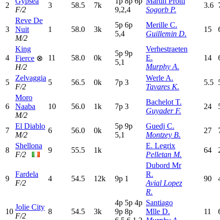
Gypsea
1
p
8
p
6
p
Martin Protti
2
3
58.5
7k
3.6
F/2
9,2,4
Sogorb P.
Reve De
5
p
6
p
Merille C.
3
Nuit
1
58.0
3k
15
5,4
Guillemin D.
M/2
King
Verhestraeten
5
p
9
p
4
11
58.0
0k
E.
14
Fierce
⊗
5,1
Murphy A.
H/2
Zelvaggia
Werle A.
5
5
56.5
0k
7
p
3
5.5
F/2
Tavares K.
Moro
Bachelot T.
6
Naaba
10
56.0
1k
7
p
3
24
Guyader F.
M/2
El Diablo
5
p
9
p
Guedj C.
7
6
56.0
0k
27
M/2
5,1
Montzey B.
Shellona
E. Legrix
8
9
55.5
1k
64
F/2
Pelletan M.
Dubord Mr
Fardela
R.
9
4
54.5
12k
9
p
1
90
F/2
Avial Lopez
R.
4
p
5
p
4
p
Santiago
Jolie City
10
8
54.5
3k
9
p
8
p
Mlle D.
11
F/2