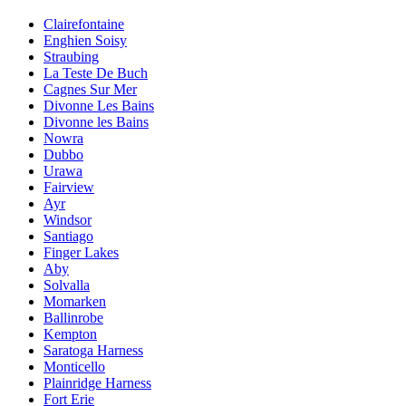
Clairefontaine
Enghien Soisy
Straubing
La Teste De Buch
Cagnes Sur Mer
Divonne Les Bains
Divonne les Bains
Nowra
Dubbo
Urawa
Fairview
Ayr
Windsor
Santiago
Finger Lakes
Aby
Solvalla
Momarken
Ballinrobe
Kempton
Saratoga Harness
Monticello
Plainridge Harness
Fort Erie