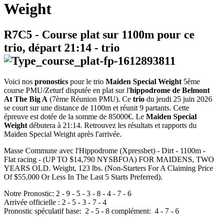
Weight
R7C5
- Course plat sur 1100m pour ce
trio, départ
21:14
-
trio
Voici nos
pronostics
pour le trio
Maiden Special Weight
5ème
course PMU/Zeturf disputée en plat sur l'
hippodrome de Belmont
At The Big A
(7ème Réunion PMU). Ce
trio
du jeudi 25 juin 2026
se court sur une distance de 1100m et réunit 9 partants. Cette
épreuve est dotée de la somme de 85000€. Le
Maiden Special
Weight
débutera à 21:14. Retrouvez les résultats et rapports du
Maiden Special Weight après l'arrivée.
Masse Commune avec l'Hippodrome (Xpressbet) - Dirt - 1100m -
Flat racing - (UP TO $14,790 NYSBFOA) FOR MAIDENS, TWO
YEARS OLD. Weight, 123 lbs. (Non-Starters For A Claiming Price
Of $55,000 Or Less In The Last 5 Starts Preferred).
Notre Pronostic:
2
-
9
-
5
-
3
-
8
-
4
-
7
-
6
Arrivée officielle :
2
-
5
-
3
-
7
-
4
Pronostic spéculatif
base:
2
-
5
-
8
complément:
4
-
7
-
6