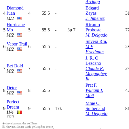
Arriaga
Diamond
Edgard
4
Juan
4
55.5
-
Zayas
3
M/2
J. Jimenez
Hurricane
Ricardo
5
Mo
5
55.5
-
3
p
7
Proboste
7
M/2
M. Delgado
Silvera Rm.
Vapor Trail
6
6
55.5
-
M E
2
M/2
Friedman
J. R. O.
Lezcano
Bet Bold
7
7
55.5
-
Claude R.
2
M/2
Mcgaughey
Iii
Prat F.
Deter
8
8
55.5
-
William I.
4
M/2
Mott
Perfect
Mme C.
Dream
9
9
55.5
17k
Sutherland
8
H/4
M. Delgado
1'12"8
⊗ cheval portant des oeilllères
E1 chevaux faisant partie de la même écurie