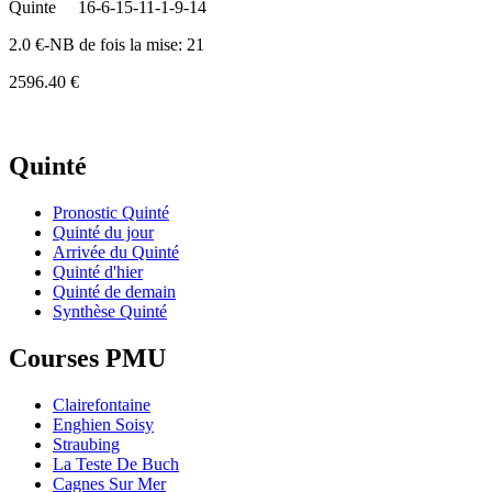
Quinte
16-6-15-11-1-9-14
2.0 €-NB de fois la mise: 21
2596.40 €
Quinté
Pronostic Quinté
Quinté du jour
Arrivée du Quinté
Quinté d'hier
Quinté de demain
Synthèse Quinté
Courses PMU
Clairefontaine
Enghien Soisy
Straubing
La Teste De Buch
Cagnes Sur Mer