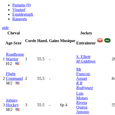
Partants (9)
Visuturf
Equidegraph
Rapports
aide
Cheval
Jockey
Corde
Hand.
Gains
Musique
Age-Sexe
Entraineur
Roadhouse
S. Elliott
1
Warrior
1
55.5
-
2
M Giddings
H/2
Mr
Flight
Francois
2
Command
2
55.5
-
Ansart
8
M/2
R R
Rodriguez
Luis
Moises
Johnny
Rivera
3
Hockey
3
55.5
-
6
p
4
5
Quiroz
M/2
Antonio