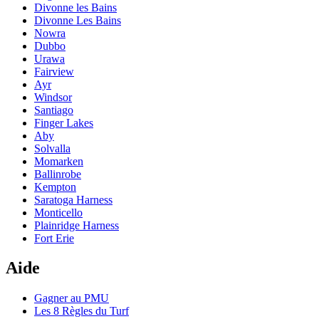
Divonne les Bains
Divonne Les Bains
Nowra
Dubbo
Urawa
Fairview
Ayr
Windsor
Santiago
Finger Lakes
Aby
Solvalla
Momarken
Ballinrobe
Kempton
Saratoga Harness
Monticello
Plainridge Harness
Fort Erie
Aide
Gagner au PMU
Les 8 Règles du Turf