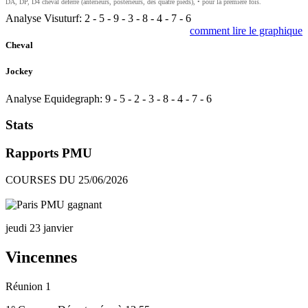
DA, DP, D4 cheval déferré (antérieurs, postérieurs, des quatre pieds), • pour la première fois.
Analyse Visuturf:
2
-
5
-
9
-
3
-
8
-
4
-
7
-
6
comment lire le graphique
Cheval
Jockey
Analyse Equidegraph:
9
-
5
-
2
-
3
-
8
-
4
-
7
-
6
Stats
Rapports PMU
COURSES DU 25/06/2026
jeudi 23 janvier
Vincennes
Réunion 1