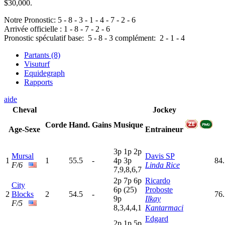
$30,000.
Notre Pronostic:
5
-
8
-
3
-
1
-
4
-
7
-
2
-
6
Arrivée officielle :
1
-
8
-
7
-
2
-
6
Pronostic spéculatif
base:
5
-
8
-
3
complément:
2
-
1
-
4
Partants (8)
Visuturf
Equidegraph
Rapports
aide
Cheval
Jockey
Corde
Hand.
Gains
Musique
Age-Sexe
Entraineur
3
p
1
p
2
p
Mursal
Davis SP
1
1
55.5
-
4
p
3
p
84
F/6
Linda Rice
7,9,8,6,7
2
p
7
p
6
p
Ricardo
City
6
p
(25)
Proboste
2
Blocks
2
54.5
-
76
9
p
Ilkay
F/5
8,3,4,4,1
Kantarmaci
Edgard
2
p
1
p
5
p