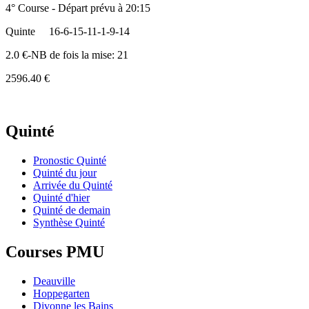
4° Course - Départ prévu à 20:15
Quinte
16-6-15-11-1-9-14
2.0 €-NB de fois la mise: 21
2596.40 €
Quinté
Pronostic Quinté
Quinté du jour
Arrivée du Quinté
Quinté d'hier
Quinté de demain
Synthèse Quinté
Courses PMU
Deauville
Hoppegarten
Divonne les Bains