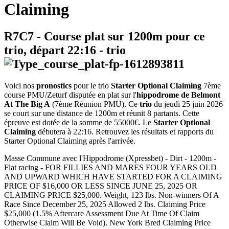
Claiming
R7C7
- Course plat sur 1200m pour ce
trio, départ
22:16
-
trio
Voici nos
pronostics
pour le trio
Starter Optional Claiming
7ème
course PMU/Zeturf disputée en plat sur l'
hippodrome de Belmont
At The Big A
(7ème Réunion PMU). Ce
trio
du jeudi 25 juin 2026
se court sur une distance de 1200m et réunit 8 partants. Cette
épreuve est dotée de la somme de 55000€. Le
Starter Optional
Claiming
débutera à 22:16. Retrouvez les résultats et rapports du
Starter Optional Claiming après l'arrivée.
Masse Commune avec l'Hippodrome (Xpressbet) - Dirt - 1200m -
Flat racing - FOR FILLIES AND MARES FOUR YEARS OLD
AND UPWARD WHICH HAVE STARTED FOR A CLAIMING
PRICE OF $16,000 OR LESS SINCE JUNE 25, 2025 OR
CLAIMING PRICE $25,000. Weight, 123 lbs. Non-winners Of A
Race Since December 25, 2025 Allowed 2 lbs. Claiming Price
$25,000 (1.5% Aftercare Assessment Due At Time Of Claim
Otherwise Claim Will Be Void). New York Bred Claiming Price