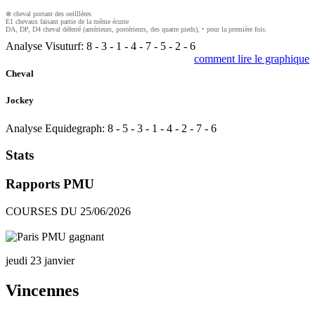
⊗ cheval portant des oeilllères
E1 chevaux faisant partie de la même écurie
DA, DP, D4 cheval déferré (antérieurs, postérieurs, des quatre pieds), • pour la première fois.
Analyse Visuturf:
8
-
3
-
1
-
4
-
7
-
5
-
2
-
6
comment lire le graphique
Cheval
Jockey
Analyse Equidegraph:
8
-
5
-
3
-
1
-
4
-
2
-
7
-
6
Stats
Rapports PMU
COURSES DU 25/06/2026
jeudi 23 janvier
Vincennes