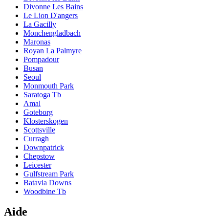
Divonne Les Bains
Le Lion D'angers
La Gacilly
Monchengladbach
Maronas
Royan La Palmyre
Pompadour
Busan
Seoul
Monmouth Park
Saratoga Tb
Amal
Goteborg
Klosterskogen
Scottsville
Curragh
Downpatrick
Chepstow
Leicester
Gulfstream Park
Batavia Downs
Woodbine Tb
Aide