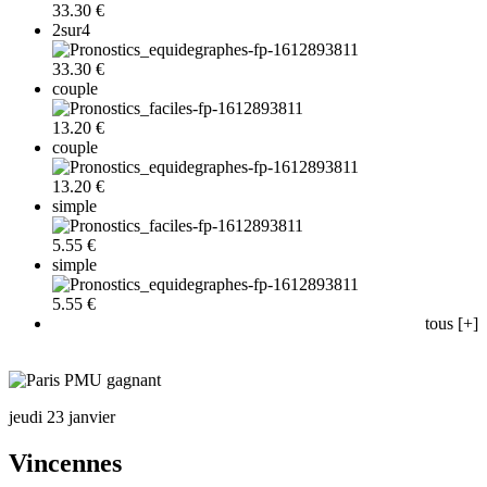
33.30 €
2sur4
33.30 €
couple
13.20 €
couple
13.20 €
simple
5.55 €
simple
5.55 €
tous [+]
jeudi 23 janvier
Vincennes