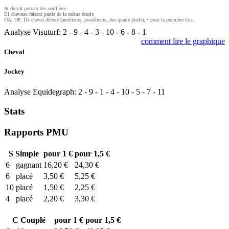
⊗ cheval portant des oeilllères
E1 chevaux faisant partie de la même écurie
DA, DP, D4 cheval déferré (antérieurs, postérieurs, des quatre pieds), • pour la première fois.
Analyse Visuturf:
2
-
9
-
4
-
3
-
10
-
6
-
8
-
1
comment lire le graphique
Cheval
Jockey
Analyse Equidegraph:
2
-
9
-
1
-
4
-
10
-
5
-
7
-
11
Stats
Rapports PMU
S
Simple
pour 1 €
pour 1,5 €
6
gagnant
16,20 €
24,30 €
6
placé
3,50 €
5,25 €
10
placé
1,50 €
2,25 €
4
placé
2,20 €
3,30 €
C
Couplé
pour 1 €
pour 1,5 €