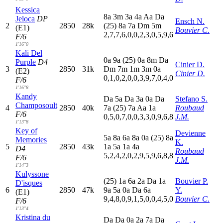
Kessica
8
a
3
m
3
a
4
a
A
a
D
a
Jeloca
DP
Ensch N.
2
2850
28k
(25)
8
a
7
a
D
m
5
m
(E1)
Bouvier C.
2,7,7,6,0,0,2,3,0,5,9,6
F/6
1'16"0
Kali Del
0
a
9
a
(25)
0
a
8
m
D
a
Purple
D4
Cinier D.
3
2850
31k
D
m
7
m
1
m
3
m
0
a
(E2)
Cinier D.
0,1,0,2,0,0,3,9,7,0,4,0
F/6
1'16"8
Kandy
D
a
5
a
D
a
3
a
0
a
D
a
Stefano S.
Champosoult
4
2850
40k
7
a
(25)
7
a
A
a
1
a
Roubaud
F/6
0,5,0,7,0,0,3,3,0,9,6,8
J.M.
1'13"8
Key of
Devienne
5
a
8
a
6
a
8
a
0
a
(25)
8
a
Memories
K.
5
2850
43k
1
a
5
a
1
a
4
a
D4
Roubaud
5,2,4,2,0,2,9,5,9,6,8,8
F/6
J.M.
1'14"3
Kulyssone
(25)
1
a
6
a
2
a
D
a
1
a
Bouvier P.
D'isques
6
2850
47k
9
a
5
a
0
a
D
a
6
a
Y.
(E1)
9,4,8,0,9,1,5,0,0,4,5,0
Bouvier C.
F/6
1'13"4
Kristina du
D
a
D
a
0
a
2
a
7
a
D
a