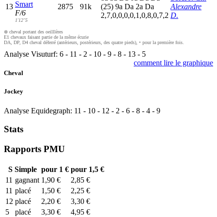
Smart
13
2875
91k
(25)
9
a
D
a
2
a
D
a
Alexandre
F/6
2,7,0,0,0,0,1,0,8,0,7,2
D.
1'12"5
⊗ cheval portant des oeilllères
E1 chevaux faisant partie de la même écurie
DA, DP, D4 cheval déferré (antérieurs, postérieurs, des quatre pieds), • pour la première fois.
Analyse Visuturf:
6
-
11
-
2
-
10
-
9
-
8
-
13
-
5
comment lire le graphique
Cheval
Jockey
Analyse Equidegraph:
11
-
10
-
12
-
2
-
6
-
8
-
4
-
9
Stats
Rapports PMU
S
Simple
pour 1 €
pour 1,5 €
11
gagnant
1,90 €
2,85 €
11
placé
1,50 €
2,25 €
12
placé
2,20 €
3,30 €
5
placé
3,30 €
4,95 €