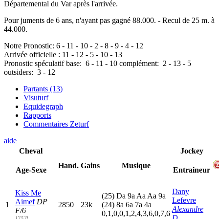
Départemental du Var après l'arrivée.
Pour juments de 6 ans, n'ayant pas gagné 88.000. - Recul de 25 m. à
44.000.
Notre Pronostic:
6
-
11
-
10
-
2
-
8
-
9
-
4
-
12
Arrivée officielle :
11
-
12
-
5
-
10
-
13
Pronostic spéculatif
base:
6
-
11
-
10
complément:
2
-
13
-
5
outsiders:
3
-
12
Partants (13)
Visuturf
Equidegraph
Rapports
Commentaires Zeturf
aide
Cheval
Jockey
Hand.
Gains
Musique
Age-Sexe
Entraineur
Dany
Kiss Me
(25)
D
a
9
a
A
a
A
a
9
a
Lefevre
Aimef
DP
1
2850
23k
(24)
8
a
6
a
7
a
4
a
Alexandre
F/6
0,1,0,0,1,2,4,3,6,0,7,6
D.
1'15"0