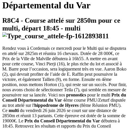
Départemental du Var
R8C4
- Course attelé sur 2850m pour ce
multi, départ
18:45
-
multi
Rendez vous à Cordemais ce mercredi pour le Multi qui se disputera
en attelé sur 2825m et réunira 16 chevaux. Dotée de 28 000€, ce
Prix de la Ville de Malville débutera à 16h55. A mettre en avant
pour cette course, Vinci Pierji (16), le plus riche du lot et associé à
M. Barre pour l’occasion, sera logiquement très en vue. Aaron Boko
(2), qui devrait profiter de l’aide de E. Raffin peut poursuivre la
victoire, et également Tallien (9), en forme. Ensuite en 4ème
position, nous mettons Horton (1), qui reste sur un succès. Pour finir,
nous avons choisi de sélectionner Teila (7), qui semble en mesure de
poursuivre sur sa lancée. Voici nos
pronostics
pour le multi
Prix du
Conseil Départemental du Var
4ème course PMU/Zeturf disputée
au trot attelé sur l'
hippodrome de Hyeres
(8ème Réunion PMU).
Ce
multi
du vendredi 26 juin 2026 se court sur une distance de
2850m et réunit 13 partants. Cette épreuve est dotée de la somme de
19000€. Le
Prix du Conseil Départemental du Var
débutera à
18:45. Retrouvez les résultats et rapports du Prix du Conseil