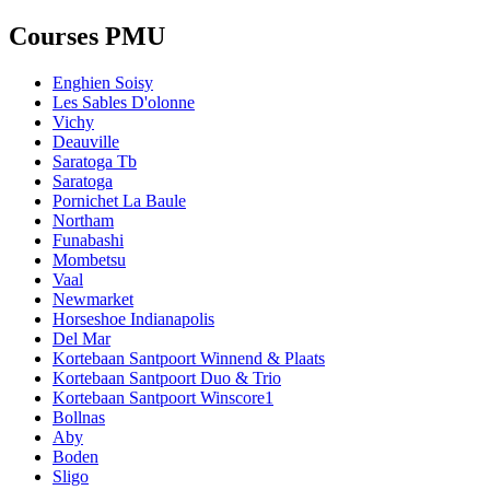
Courses PMU
Enghien Soisy
Les Sables D'olonne
Vichy
Deauville
Saratoga Tb
Saratoga
Pornichet La Baule
Northam
Funabashi
Mombetsu
Vaal
Newmarket
Horseshoe Indianapolis
Del Mar
Kortebaan Santpoort Winnend & Plaats
Kortebaan Santpoort Duo & Trio
Kortebaan Santpoort Winscore1
Bollnas
Aby
Boden
Sligo