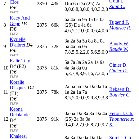
Gout L.
Clos
7
2850
43k
D
m
6
a
D
a
(25)
7
a
Zunn C.
F/6
0,0,0,8,3,0,0,4,0,3,2,8
1'14"3
Kacy And
6
a
4
a
5
a
9
a
1
a
0
a
0
a
Tugend F.
Gepe
D4
8
2875
66k
(25)
D
a
4
a
6
a
Mourice R.
F/6
4,6,5,1,9,0,0,0,6,4,0,6
1'13"2
Kyrielle
3
a
2
a
5
a
5
a
8
a
8
a
0
a
Baudy W.
D'albret
D4
9
2875
72k
5
a
4
a
5
a
0
a
Baudy W.
F/6
7,8,5,5,2,2,0,5,6,5,0,0
1'14"3
Kalie Tejy
5
a
7
a
3
a
2
a
2
a
1
a
9
a
Cinier D.
D4
(E2)
10
2875
81k
4
a
3
a
8
a
0
a
Cinier D.
F/6
5,3,7,8,8,9,1,6,7,2,0,5
1'13"0
Koralie
2
a
5
a
5
a
D
a
D
a
0
a
1
a
D'isques
D4
Bekaert D.
11
2875
78k
1
a
2
a
1
a
7
a
(E1)
Bouvier C.
8,5,5,0,0,0,9,9,8,9,3,8
F/6
1'13"9
Keona
0
a
6
a
D
a
8
a
3
a
D
a
4
a
Feron J. Ch.
Delalande
12
2875
91k
(25)
2
a
3
a
0
a
Thonnerieux
D4
0,4,0,2,7,0,6,8,7,0,9,7
K.
F/6
1'13"8
Khaleesi
8
a
3
a
D
a
0
a
D
a
D
a
Sorel J. Ch.