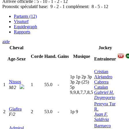
Arrivée officielle :
5
-
10
-
1
-
2
-
12
Pronostic spéculatif
base:
9
-
2
-
1
complément:
8
-
5
-
12
Partants (12)
Visuturf
Equidegraph
Rapports
aide
Cheval
Jockey
Corde
Hand.
Gains
Musique
Age-Sexe
Entraineur
Cristian
1
p
1
p
2
p
3
p
Alejandro
Nissos
3
p
2
p
(25)
Cabrera
1
1
55.0
-
5
p
Catalan
M/2
9,9,8,7,7,8,5
Gabriel H.
Degregorio
Pereyra Tur
Glafira
R.
2
2
53.0
-
1
p
9
F/2
Juan F.
Saldivia
Barrueco
Admiral