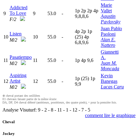
Marie
Addicted
1
p
2
p
2
p
4
p
Vallet
To Love
9
9
53.0
-
9,8,8,6
Agustin
F/2
Pavlovsky
Juan Pablo
4
p
2
p
1
p
Listen
Paoloni
10
10
55.0
-
(25)
4
p
Alan E.
M/2
6,8,9,6
Nattero
Giannetti
Pasatiempo
A.
11
11
55.0
-
1
p
4
p
9,6
Juan M.
M/2
Moncada
Aspiring
Kevin
1
p
(25)
1
p
Artist
12
12
55.0
-
Banegas
9,9
Lucas Caru
M/2
⊗ cheval portant des oeilllères
E1 chevaux faisant partie de la même écurie
DA, DP, D4 cheval déferré (antérieurs, postérieurs, des quatre pieds), • pour la première fois.
Analyse Visuturf:
9
-
2
-
8
-
11
-
1
-
12
-
7
-
5
comment lire le graphique
Cheval
Jockey