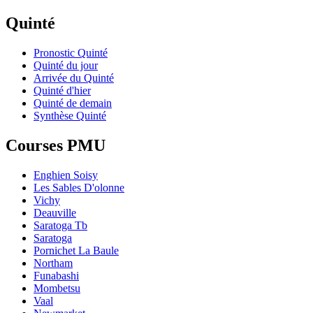
Quinté
Pronostic Quinté
Quinté du jour
Arrivée du Quinté
Quinté d'hier
Quinté de demain
Synthèse Quinté
Courses PMU
Enghien Soisy
Les Sables D'olonne
Vichy
Deauville
Saratoga Tb
Saratoga
Pornichet La Baule
Northam
Funabashi
Mombetsu
Vaal