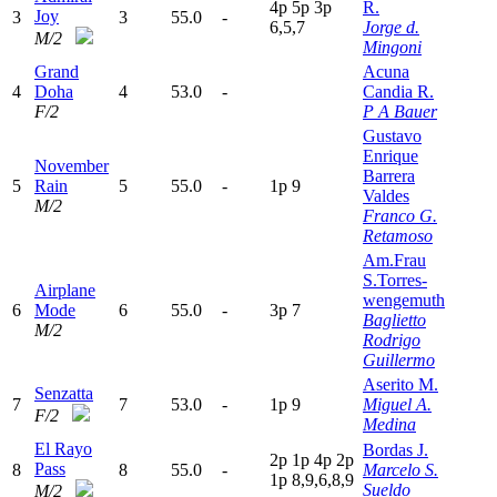
4
p
5
p
3
p
R.
Joy
3
3
55.0
-
6,5,7
Jorge d.
M/2
Mingoni
Grand
Acuna
4
Doha
4
53.0
-
Candia R.
F/2
P A Bauer
Gustavo
Enrique
November
Barrera
5
Rain
5
55.0
-
1
p
9
Valdes
M/2
Franco G.
Retamoso
Am.Frau
S.Torres-
Airplane
wengemuth
6
Mode
6
55.0
-
3
p
7
Baglietto
M/2
Rodrigo
Guillermo
Aserito M.
Senzatta
7
7
53.0
-
1
p
9
Miguel A.
F/2
Medina
El Rayo
Bordas J.
2
p
1
p
4
p
2
p
Pass
8
8
55.0
-
Marcelo S.
1
p
8,9,6,8,9
Sueldo
M/2