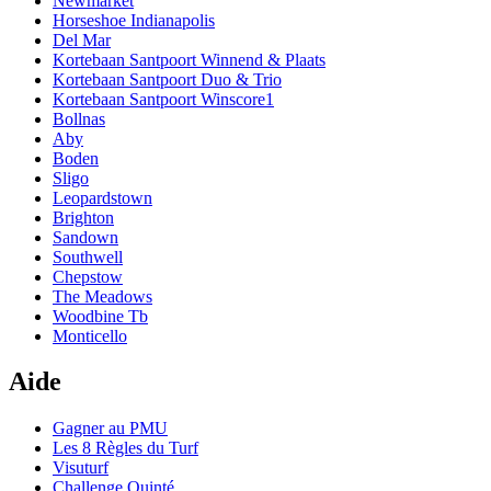
Newmarket
Horseshoe Indianapolis
Del Mar
Kortebaan Santpoort Winnend & Plaats
Kortebaan Santpoort Duo & Trio
Kortebaan Santpoort Winscore1
Bollnas
Aby
Boden
Sligo
Leopardstown
Brighton
Sandown
Southwell
Chepstow
The Meadows
Woodbine Tb
Monticello
Aide
Gagner au PMU
Les 8 Règles du Turf
Visuturf
Challenge Quinté