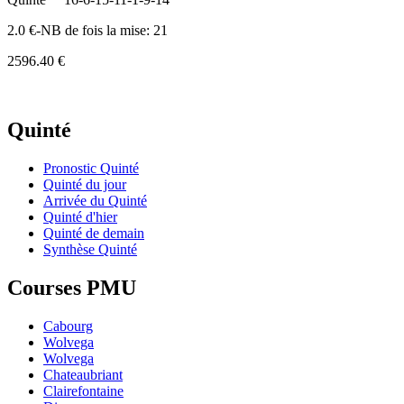
2.0 €-NB de fois la mise: 21
2596.40 €
Quinté
Pronostic Quinté
Quinté du jour
Arrivée du Quinté
Quinté d'hier
Quinté de demain
Synthèse Quinté
Courses PMU
Cabourg
Wolvega
Wolvega
Chateaubriant
Clairefontaine