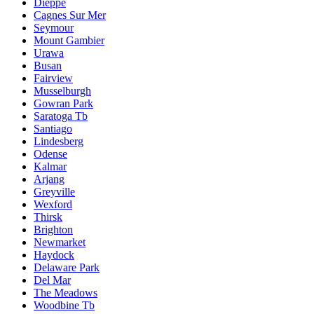
Dieppe
Cagnes Sur Mer
Seymour
Mount Gambier
Urawa
Busan
Fairview
Musselburgh
Gowran Park
Saratoga Tb
Santiago
Lindesberg
Odense
Kalmar
Arjang
Greyville
Wexford
Thirsk
Brighton
Newmarket
Haydock
Delaware Park
Del Mar
The Meadows
Woodbine Tb