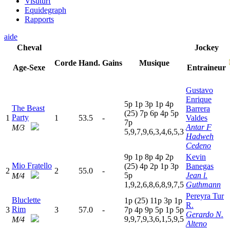
Visuturf
Equidegraph
Rapports
aide
Cheval
Jockey
Corde
Hand.
Gains
Musique
Age-Sexe
Entraineur
Gustavo
Enrique
5
p
1
p
3
p
1
p
4
p
The Beast
Barrera
(25)
7
p
6
p
4
p
5
p
Party
1
1
53.5
-
Valdes
7
p
Antar F
M/3
5,9,7,9,6,3,4,6,5,3
Hadweh
Cedeno
9
p
1
p
8
p
4
p
2
p
Kevin
Mio Fratello
(25)
4
p
2
p
1
p
3
p
Banegas
2
2
55.0
-
5
p
Jean l.
M/4
1,9,2,6,8,6,8,9,7,5
Guthmann
Pereyra Tur
Bluclette
1
p
(25)
11p
3
p
1
p
R.
Rim
3
3
57.0
-
7
p
4
p
9
p
5
p
1
p
5
p
Gerardo N.
9,9,7,9,3,6,1,5,9,5
M/4
Alteno