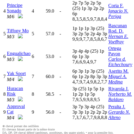
2
p
7
p
5
p
2
p
5
p
Principe
Coria F.
(25)
1
p
3
p
2
p
2
p
Sonado
4
4
59.0
-
Ignacio N.
6
p
Periga
M/6
8,3,5,8,5,9,7,8,8,4
Bascunan
1
p
1
p
1
p
3
p
(25)
Tiffony Mo
Rod. D.
5
5
57.0
-
3
p
2
p
5
p
2
p
4
p
3
p
Hernan E.
M/3
9,9,9,7,7,8,5,8,6,7
Voeffray
Ortega
3
p
4
p
4
p
(25)
1
p
Engualichao
Pavon
6
6
53.0
-
6
p
1
p
3
p
Carlos d.
M/3
7,6,6,9,4,9,7
Etchechoury
6
p
3
p
1
p
3
p
(25)
Aserito M.
Yak Sport
7
7
60.0
-
6
p
1
p
2
p
8
p
3
p
3
p
Miguel A.
M/4
4,7,9,7,4,9,8,2,7,7
Medina
Huracan
3
p
(25)
1
p
5
p
1
p
Rivarola J.
Risk
8
8
58.5
-
1
p
2
p
1
p
5
p
Norberto M.
7,9,5,9,9,8,9,5
Baldaro
M/3
Approval
3
p
7
p
3
p
4
p
(25)
Peralta J.
Cat
9
9
56.0
-
3
p
3
p
1
p
2
p
2
p
2
p
Gerardo N.
7,3,7,6,7,7,9,8,8,8
Alteno
M/4
⊗ cheval portant des oeilllères
E1 chevaux faisant partie de la même écurie
DA, DP, D4 cheval déferré (antérieurs, postérieurs, des quatre pieds), • pour la première fois.