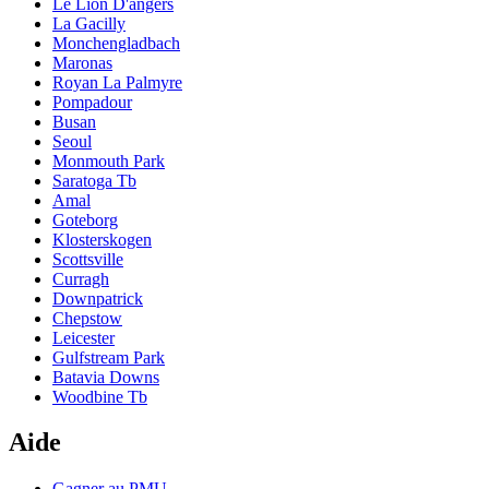
Le Lion D'angers
La Gacilly
Monchengladbach
Maronas
Royan La Palmyre
Pompadour
Busan
Seoul
Monmouth Park
Saratoga Tb
Amal
Goteborg
Klosterskogen
Scottsville
Curragh
Downpatrick
Chepstow
Leicester
Gulfstream Park
Batavia Downs
Woodbine Tb
Aide
Gagner au PMU