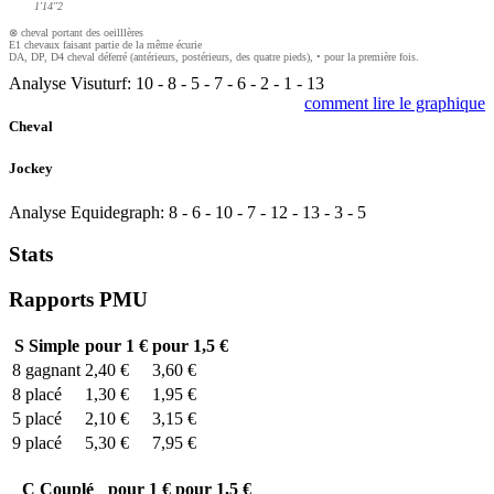
1'14"2
⊗ cheval portant des oeilllères
E1 chevaux faisant partie de la même écurie
DA, DP, D4 cheval déferré (antérieurs, postérieurs, des quatre pieds), • pour la première fois.
Analyse Visuturf:
10
-
8
-
5
-
7
-
6
-
2
-
1
-
13
comment lire le graphique
Cheval
Jockey
Analyse Equidegraph:
8
-
6
-
10
-
7
-
12
-
13
-
3
-
5
Stats
Rapports PMU
S
Simple
pour 1 €
pour 1,5 €
8
gagnant
2,40 €
3,60 €
8
placé
1,30 €
1,95 €
5
placé
2,10 €
3,15 €
9
placé
5,30 €
7,95 €
C
Couplé
pour 1 €
pour 1,5 €