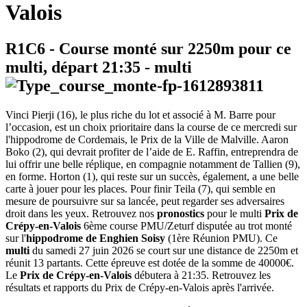
Valois
R1C6
- Course monté sur 2250m pour ce
multi, départ
21:35
-
multi
Vinci Pierji (16), le plus riche du lot et associé à M. Barre pour
l’occasion, est un choix prioritaire dans la course de ce mercredi sur
l'hippodrome de Cordemais, le Prix de la Ville de Malville. Aaron
Boko (2), qui devrait profiter de l’aide de E. Raffin, entreprendra de
lui offrir une belle réplique, en compagnie notamment de Tallien (9),
en forme. Horton (1), qui reste sur un succès, également, a une belle
carte à jouer pour les places. Pour finir Teila (7), qui semble en
mesure de poursuivre sur sa lancée, peut regarder ses adversaires
droit dans les yeux. Retrouvez nos
pronostics
pour le multi
Prix de
Crépy-en-Valois
6ème course PMU/Zeturf disputée au trot monté
sur l'
hippodrome de Enghien Soisy
(1ère Réunion PMU). Ce
multi
du samedi 27 juin 2026 se court sur une distance de 2250m et
réunit 13 partants. Cette épreuve est dotée de la somme de 40000€.
Le
Prix de Crépy-en-Valois
débutera à 21:35. Retrouvez les
résultats et rapports du Prix de Crépy-en-Valois après l'arrivée.