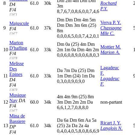
D
m
2
m
4
m
D
m
D
m
8
61.0
30k
Rochard
D4
3
m
P.Y.
F/4
8,7,6,7,0,8,6,0,0,7,4,6
1'14"1
D
m
D
m
D
m
4
m
5
m
Verva P. Y.
Majuscule
D
m
D
m
3
m
6
m
(25)
9
61.0
37k
Chassagne
F/4
8
m
Mlle C.
1'14"7
0,0,0,6,5,0,0,7,4,2,0,1
Marion
D
m
0
a
(25)
4
m
D
m
Mottier M.
D'hafling
10
61.0
33k
2
m
1
m
0
a
D
m
4
m
2
m
Marion A.
F/4
0,0,6,0,8,9,0,0,6,8,0,3
1'13"8
Melisse
Lagadeuc
Des
D
a
7
m
D
a
(25)
D
m
F.
Epines
11
61.0
33k
1
m
D
m
(24)
1
m
D
a
Lagadeuc
D4
0,3,0,0,9,0,9,0
F.
F/4
1'16"0
Musique
4
m
4
m
9
m
(25)
8
m
Nay
DA
12
60.0
34k
3
m
D
m
2
m
2
m
D
a
non-partant
F/4
6,6,1,2,7,0,8,8,0
1'14"7
Mina de
D
a
6
a
D
m
6
m
A
a
5
a
Bassiere
Ricart J. Y.
13
61.0
34k
(25)
2
a
D
a
2
a
4
a
DP
Langlois N.
0,4,0,4,0,5,8,0,8,6,6,9
F/4