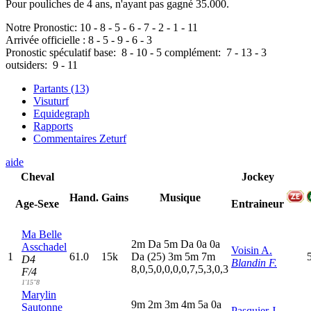
Pour pouliches de 4 ans, n'ayant pas gagné 35.000.
Notre Pronostic:
10
-
8
-
5
-
6
-
7
-
2
-
1
-
11
Arrivée officielle :
8
-
5
-
9
-
6
-
3
Pronostic spéculatif
base:
8
-
10
-
5
complément:
7
-
13
-
3
outsiders:
9
-
11
Partants (13)
Visuturf
Equidegraph
Rapports
Commentaires Zeturf
aide
Cheval
Jockey
Hand.
Gains
Musique
Age-Sexe
Entraineur
Ma Belle
2
m
D
a
5
m
D
a
0
a
0
a
Asschadel
Voisin A.
1
61.0
15k
D
a
(25)
3
m
5
m
7
m
D4
Blandin F.
8,0,5,0,0,0,0,7,5,3,0,3
F/4
1'15"8
Marylin
9
m
2
m
3
m
4
m
5
a
0
a
Sautonne
Pasquier J.