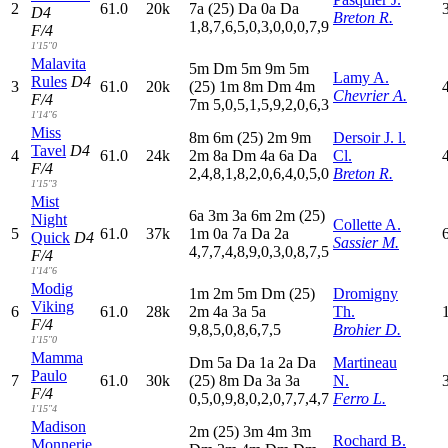
2
61.0
20k
7
a
(25)
D
a
0
a
D
a
D4
Breton R.
1,8,7,6,5,0,3,0,0,0,7,9
F/4
1'15"0
Malavita
5
m
D
m
5
m
9
m
5
m
Lamy A.
Rules
D4
3
61.0
20k
(25)
1
m
8
m
D
m
4
m
Chevrier A.
F/4
7
m
5,0,5,1,5,9,2,0,6,3
1'14"6
Miss
8
m
6
m
(25)
2
m
9
m
Dersoir J. l.
Tavel
D4
4
61.0
24k
2
m
8
a
D
m
4
a
6
a
D
a
Cl.
F/4
2,4,8,1,8,2,0,6,4,0,5,0
Breton R.
1'15"3
Mist
6
a
3
m
3
a
6
m
2
m
(25)
Night
Collette A.
5
61.0
37k
1
m
0
a
7
a
D
a
2
a
Quick
D4
Sassier M.
4,7,7,4,8,9,0,3,0,8,7,5
F/4
1'14"6
Modig
1
m
2
m
5
m
D
m
(25)
Dromigny
Viking
6
61.0
28k
2
m
4
a
3
a
5
a
Th.
F/4
9,8,5,0,8,6,7,5
Brohier D.
1'15"0
Mamma
D
m
5
a
D
a
1
a
2
a
D
a
Martineau
Paulo
7
61.0
30k
(25)
8
m
D
a
3
a
3
a
N.
F/4
0,5,0,9,8,0,2,0,7,7,4,7
Ferro L.
1'15"4
Madison
2
m
(25)
3
m
4
m
3
m
Rochard B.
Monnerie