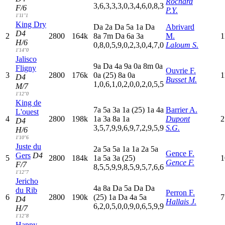
Rochard
3,6,3,3,3,0,3,4,6,0,8,3
F/6
P.Y.
1'11"1
King Dry
D
a
2
a
D
a
5
a
1
a
D
a
Abrivard
D4
2
2800
164k
8
a
7
m
D
a
6
a
3
a
M.
1
H/6
0,8,0,5,9,0,2,3,0,4,7,0
Laloum S.
1'14"0
Jalisco
9
a
D
a
4
a
9
a
0
a
8
m
0
a
Fligny
Ouvrie F.
3
2800
176k
0
a
(25)
8
a
0
a
1
D4
Busset M.
1,0,6,1,0,2,0,0,2,0,5,5
M/7
1'12"0
King de
7
a
5
a
3
a
1
a
(25)
1
a
4
a
Barrier A.
L'ouest
4
2800
198k
1
a
3
a
8
a
1
a
Dupont
2
D4
3,5,7,9,9,6,9,7,2,9,5,9
S.G.
H/6
1'10"6
Juste du
2
a
5
a
5
a
1
a
1
a
2
a
5
a
Gence F.
Gers
D4
5
2800
184k
1
a
5
a
3
a
(25)
1
Gence F.
F/7
8,5,5,9,9,8,5,9,5,7,6,6
1'12"7
Jericho
4
a
8
a
D
a
5
a
D
a
D
a
du Rib
Perron F.
6
2800
190k
(25)
1
a
D
a
4
a
5
a
7
D4
Hallais J.
6,2,0,5,0,0,9,0,6,5,9,9
H/7
1'12"8
Happy