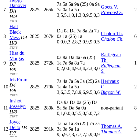
7
a
5
a
5
a
9
a
(25)
0
a
9
a
Danover
Goetz V.
7
2825
265k
7
a
0
a
1
a
5
a
2
DA
Provoost S.
3,5,5,1,0,1,3,0,9,5,0,3
H/9
1'11"4
Hall
D
a
0
a
D
a
7
a
8
a
2
a
7
a
Black
Chalon Th.
8
2825
267k
0
a
1
a
(25)
1
a
6
Mess
DA
Chalon Ch.
0,0,0,3,2,8,3,0,9,9,0,5
H/9
1'12"6
Hisa du
Raffegeau
0
a
8
a
D
a
4
a
6
a
(25)
Margas
Th.
9
2825
272k
1
a
7
a
6
a
8
a
7
a
1
DP
Raffegeau
0,2,0,6,4,9,3,4,2,3,3,0
F/9
S.
1'10"4
Iris From
7
a
4
a
7
a
5
a
3
a
(25)
2
a
Herivaux
D4
10
2825
279k
1
a
4
a
1
a
5
a
C.
2
F/8
3,6,3,5,7,8,9,6,9,5,3,6
Bigeon W.
1'10"5
Inshot
D
a
9
a
D
a
0
a
(25)
D
a
Josselyn
11
2825
280k
5
a
5
a
D
a
5
a
0
a
non-partant
8
H/8
0,1,0,0,0,5,5,0,5,0,7,2
1'10"7
Joyce
1
a
5
a
1
a
3
a
(25)
7
a
3
a
Thomas A.
Delto
D4
12
2825
291k
3
a
3
a
5
a
1
a
3
Thomas A.
F/7
9,5,9,7,3,7,7,7,5,9,0,9