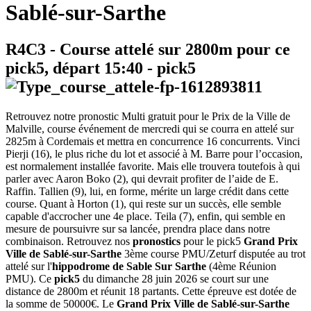
Sablé-sur-Sarthe
R4C3
- Course attelé sur 2800m pour ce
pick5, départ
15:40
-
pick5
Retrouvez notre pronostic Multi gratuit pour le Prix de la Ville de
Malville, course événement de mercredi qui se courra en attelé sur
2825m à Cordemais et mettra en concurrence 16 concurrents. Vinci
Pierji (16), le plus riche du lot et associé à M. Barre pour l’occasion,
est normalement installée favorite. Mais elle trouvera toutefois à qui
parler avec Aaron Boko (2), qui devrait profiter de l’aide de E.
Raffin. Tallien (9), lui, en forme, mérite un large crédit dans cette
course. Quant à Horton (1), qui reste sur un succès, elle semble
capable d'accrocher une 4e place. Teila (7), enfin, qui semble en
mesure de poursuivre sur sa lancée, prendra place dans notre
combinaison. Retrouvez nos
pronostics
pour le pick5
Grand Prix
Ville de Sablé-sur-Sarthe
3ème course PMU/Zeturf disputée au trot
attelé sur l'
hippodrome de Sable Sur Sarthe
(4ème Réunion
PMU). Ce
pick5
du dimanche 28 juin 2026 se court sur une
distance de 2800m et réunit 18 partants. Cette épreuve est dotée de
la somme de 50000€. Le
Grand Prix Ville de Sablé-sur-Sarthe