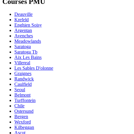
Courses PMU
Deauville
Krefeld
Enghien Soisy
Argentan
Avenches
Meadowlands
Saratoga
Saratoga Tb
Aix Les Bains
Villereal
Les Sables D'olonne
Graignes
Randwick
Caulfield
Seoul
Belmont
Turffontein
Chile
Ostersund
Bergen
Wexford
Kilbeggan
Ascot