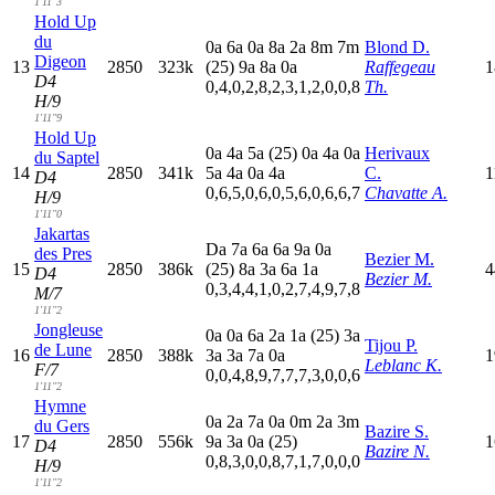
1'11"3
Hold Up
du
0
a
6
a
0
a
8
a
2
a
8
m
7
m
Blond D.
Digeon
13
2850
323k
(25)
9
a
8
a
0
a
Raffegeau
1
D4
0,4,0,2,8,2,3,1,2,0,0,8
Th.
H/9
1'11"9
Hold Up
0
a
4
a
5
a
(25)
0
a
4
a
0
a
Herivaux
du Saptel
14
2850
341k
5
a
4
a
0
a
4
a
C.
1
D4
0,6,5,0,6,0,5,6,0,6,6,7
Chavatte A.
H/9
1'11"0
Jakartas
D
a
7
a
6
a
6
a
9
a
0
a
des Pres
Bezier M.
15
2850
386k
(25)
8
a
3
a
6
a
1
a
4
D4
Bezier M.
0,3,4,4,1,0,2,7,4,9,7,8
M/7
1'11"2
Jongleuse
0
a
0
a
6
a
2
a
1
a
(25)
3
a
Tijou P.
de Lune
16
2850
388k
3
a
3
a
7
a
0
a
1
Leblanc K.
F/7
0,0,4,8,9,7,7,7,3,0,0,6
1'11"2
Hymne
0
a
2
a
7
a
0
a
0
m
2
a
3
m
du Gers
Bazire S.
17
2850
556k
9
a
3
a
0
a
(25)
1
D4
Bazire N.
0,8,3,0,0,8,7,1,7,0,0,0
H/9
1'11"2