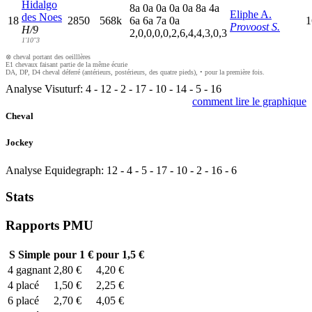
Hidalgo
8
a
0
a
0
a
0
a
0
a
8
a
4
a
Eliphe A.
des Noes
18
2850
568k
6
a
6
a
7
a
0
a
1
Provoost S.
H/9
2,0,0,0,0,2,6,4,4,3,0,3
1'10"3
⊗ cheval portant des oeilllères
E1 chevaux faisant partie de la même écurie
DA, DP, D4 cheval déferré (antérieurs, postérieurs, des quatre pieds), • pour la première fois.
Analyse Visuturf:
4
-
12
-
2
-
17
-
10
-
14
-
5
-
16
comment lire le graphique
Cheval
Jockey
Analyse Equidegraph:
12
-
4
-
5
-
17
-
10
-
2
-
16
-
6
Stats
Rapports PMU
S
Simple
pour 1 €
pour 1,5 €
4
gagnant
2,80 €
4,20 €
4
placé
1,50 €
2,25 €
6
placé
2,70 €
4,05 €