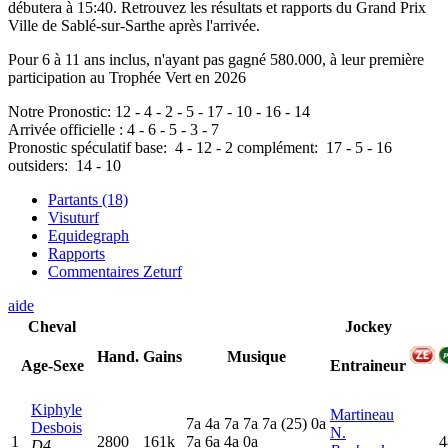
débutera à 15:40. Retrouvez les résultats et rapports du Grand Prix
Ville de Sablé-sur-Sarthe après l'arrivée.
Pour 6 à 11 ans inclus, n'ayant pas gagné 580.000, à leur première
participation au Trophée Vert en 2026
Notre Pronostic:
12
-
4
-
2
-
5
-
17
-
10
-
16
-
14
Arrivée officielle :
4
-
6
-
5
-
3
-
7
Pronostic spéculatif
base:
4
-
12
-
2
complément:
17
-
5
-
16
outsiders:
14
-
10
Partants (18)
Visuturf
Equidegraph
Rapports
Commentaires Zeturf
aide
Cheval
Jockey
Hand.
Gains
Musique
Age-Sexe
Entraineur
Kiphyle
Martineau
7
a
4
a
7
a
7
a
7
a
(25)
0
a
Desbois
N.
1
2800
161k
7
a
6
a
4
a
0
a
4
D4