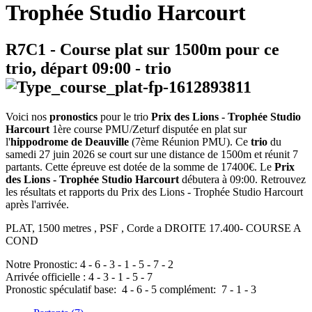
Trophée Studio Harcourt
R7C1
- Course plat sur 1500m pour ce
trio, départ
09:00
-
trio
Voici nos
pronostics
pour le trio
Prix des Lions - Trophée Studio
Harcourt
1ère course PMU/Zeturf disputée en plat sur
l'
hippodrome de Deauville
(7ème Réunion PMU). Ce
trio
du
samedi 27 juin 2026 se court sur une distance de 1500m et réunit 7
partants. Cette épreuve est dotée de la somme de 17400€. Le
Prix
des Lions - Trophée Studio Harcourt
débutera à 09:00. Retrouvez
les résultats et rapports du Prix des Lions - Trophée Studio Harcourt
après l'arrivée.
PLAT, 1500 metres , PSF , Corde a DROITE 17.400- COURSE A
COND
Notre Pronostic:
4
-
6
-
3
-
1
-
5
-
7
-
2
Arrivée officielle :
4
-
3
-
1
-
5
-
7
Pronostic spéculatif
base:
4
-
6
-
5
complément:
7
-
1
-
3