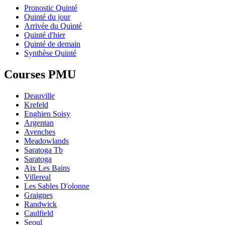
Pronostic Quinté
Quinté du jour
Arrivée du Quinté
Quinté d'hier
Quinté de demain
Synthèse Quinté
Courses PMU
Deauville
Krefeld
Enghien Soisy
Argentan
Avenches
Meadowlands
Saratoga Tb
Saratoga
Aix Les Bains
Villereal
Les Sables D'olonne
Graignes
Randwick
Caulfield
Seoul