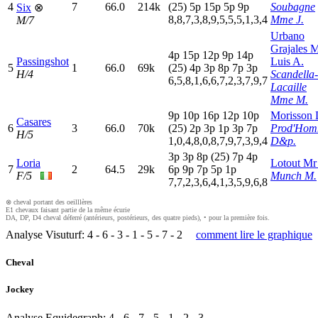
4
7
66.0
214k
(25)
5
p
15p
5
p
9
p
Soubagne
Six
⊗
8,8,7,3,8,9,5,5,5,1,3,4
Mme J.
M/7
Urbano
Grajales 
4
p
15p
12p
9
p
14p
Passingshot
Luis A.
5
1
66.0
69k
(25)
4
p
3
p
8
p
7
p
3
p
H/4
Scandella-
6,5,8,1,6,6,7,2,3,7,9,7
Lacaille
Mme M.
9
p
10p
16p
12p
10p
Morisson 
Casares
6
3
66.0
70k
(25)
2
p
3
p
1
p
3
p
7
p
Prod'Ho
H/5
1,0,4,8,0,8,7,9,7,3,9,4
D&p.
3
p
3
p
8
p
(25)
7
p
4
p
Loria
Lotout Mr
7
2
64.5
29k
6
p
9
p
7
p
5
p
1
p
F/5
Munch M.
7,7,2,3,6,4,1,3,5,9,6,8
⊗ cheval portant des oeilllères
E1 chevaux faisant partie de la même écurie
DA, DP, D4 cheval déferré (antérieurs, postérieurs, des quatre pieds), • pour la première fois.
Analyse Visuturf:
4
-
6
-
3
-
1
-
5
-
7
-
2
comment lire le graphique
Cheval
Jockey
Analyse Equidegraph:
4
-
6
-
7
-
5
-
1
-
2
-
3