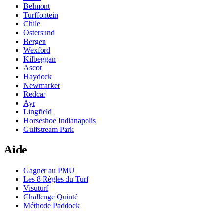
Belmont
Turffontein
Chile
Ostersund
Bergen
Wexford
Kilbeggan
Ascot
Haydock
Newmarket
Redcar
Ayr
Lingfield
Horseshoe Indianapolis
Gulfstream Park
Aide
Gagner au PMU
Les 8 Règles du Turf
Visuturf
Challenge Quinté
Méthode Paddock