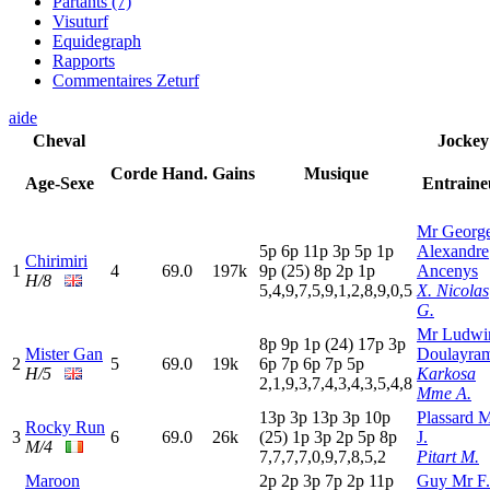
Partants (7)
Visuturf
Equidegraph
Rapports
Commentaires Zeturf
aide
Cheval
Jockey
Corde
Hand.
Gains
Musique
Age-Sexe
Entraine
Mr George
5
p
6
p
11p
3
p
5
p
1
p
Alexandre
Chirimiri
1
4
69.0
197k
9
p
(25)
8
p
2
p
1
p
Ancenys
H/8
5,4,9,7,5,9,1,2,8,9,0,5
X. Nicolas
G.
Mr Ludwi
8
p
9
p
1
p
(24)
17p
3
p
Mister Gan
Doulayra
2
5
69.0
19k
6
p
7
p
6
p
7
p
5
p
H/5
Karkosa
2,1,9,3,7,4,3,4,3,5,4,8
Mme A.
13p
3
p
13p
3
p
10p
Plassard 
Rocky Run
3
6
69.0
26k
(25)
1
p
3
p
2
p
5
p
8
p
J.
M/4
7,7,7,7,0,9,7,8,5,2
Pitart M.
Maroon
2
p
2
p
3
p
7
p
2
p
11p
Guy Mr F.