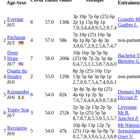
Age-Sexe
Entraineu
3
p
10p
7
p
6
p
(25)
6
p
Everstar
Grandin M
1
8
57.0
130k
2
p
1
p
15p
8
p
1
p
H/5
Gadbin L.
7,0,3,4,4,8,9,5,2,9,7,4
7
p
10p
(25)
10p
3
p
Pacharan
2
4
57.0
58k
8
p
1
p
8
p
5
p
4
p
3
p
non-partan
H/5
3,0,0,7,2,9,2,5,6,7,4,7
Deep
10p
16p
3
p
5
p
9
p
Bachelot T
3
Hope
7
56.0
206k
(25)
9
p
7
p
2
p
3
p
4
p
Bietolini G
H/7
0,4,7,5,1,1,3,8,7,6,6,0
Quartz du
8
p
3
p
(25)
10p
11p
4
Houley
2
55.0
129k
13p
5
p
6
p
3
p
6
p
1
p
non-partan
H/6
2,7,0,9,7,5,4,7,4,9,6,1
3
p
4
p
3
p
4
p
6
p
(25)
Kizmambo
Demuro M
5
6
54.0
82k
4
p
6
p
1
p
2
p
3
p
H/6
Decouz P.
7,6,7,6,4,6,4,9,8,7,8,8
2
p
3
p
2
p
13p
2
p
5
p
Levesque
Toimy Son
6
3
54.0
252k
5
p
1
p
(25)
5
p
5
p
Mr B.
H/7
8,7,8,7,8,5,5,9,5,5,5,7
Sanchez F.
10p
8
p
13p
12p
7
p
Mr Niteera
Recoleros
7
5
54.0
47k
(25)
11p
4
p
5
p
8
p
7
p
Seegoolam
H/6
0,2,7,8,3,9,6,5,2,3,6,8
Oger V.