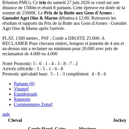
Réunion PMU). Ce
trio
du samedi 27 juin 2026 se court sur une
distance de 1500m et réunit 8 partants. Cette épreuve est dotée de la
somme de 25000€. Le
Prix de la Butte aux Gens d'Armes -
Gueudet Agri Oise & Marne
débutera à 12:00. Retrouvez les
résultats et rapports du Prix de la Butte aux Gens d'Armes - Gueudet
Agri Oise & Marne après l'arrivée.
PLAT, 1500 metres , PSF , Corde a DROITE 25.000- A
RECLAMER Pour chevaux entiers, hongres et juments de 4 ans et
au-dessus mis a reclamer au minimum pour 20.000 avec prix de
reclamation de 4.000 en 4.000
Notre Pronostic:
5
-
6
-
1
-
4
-
3
-
8
-
7
-
2
Arrivée officielle :
3
-
5
-
1
-
6
-
8
Pronostic spéculatif
base:
5
-
1
-
3
complément:
4
-
8
-
6
Partants (8)
Visuturf
Equidegraph
Rapports
Commentaires Zeturf
aide
Cheval
Jockey
Corde
Hand.
Gains
Musique