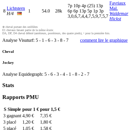
Favriaux
7
p
10p
4
p
(25)
13p
Lichtstern
Mal.
8
1
54.0
28k
6
p
6
p
13p
5
p
1
p
3
p
H/4
Waldemar
3,0,6,7,4,4,7,5,9,7,5,7
Hickst
⊗ cheval portant des oeilllères
E1 chevaux faisant partie de la même écurie
DA, DP, D4 cheval déferré (antérieurs, postérieurs, des quatre pieds), • pour la première fois.
Analyse Visuturf:
5
-
1
-
6
-
3
-
8
-
7
comment lire le graphique
Cheval
Jockey
Analyse Equidegraph:
5
-
6
-
3
-
4
-
1
-
8
-
2
-
7
Stats
Rapports PMU
S
Simple
pour 1 €
pour 1,5 €
3
gagnant
4,90 €
7,35 €
3
placé
1,20 €
1,80 €
5
placé
1,05 €
1,58 €