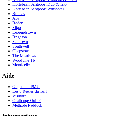
Kortebaan Santpoort Duo & Trio
Kortebaan Santpoort Winscore1
Bollnas
Aby
Boden
Sligo
Leopardstown
Brighton
Sandown
Southwell
Chepstow
The Meadows
Woodbine Tb
Monticello
Aide
Gagner au PMU
Les 8 Règles du Turf
Visuturf
Challenge Quinté
Méthode Paddock