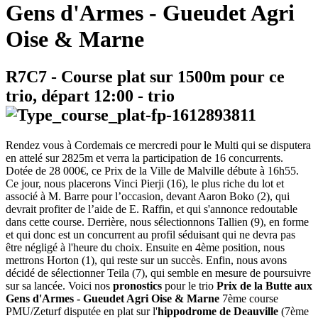
Gens d'Armes - Gueudet Agri
Oise & Marne
R7C7
- Course plat sur 1500m pour ce
trio, départ
12:00
-
trio
Rendez vous à Cordemais ce mercredi pour le Multi qui se disputera
en attelé sur 2825m et verra la participation de 16 concurrents.
Dotée de 28 000€, ce Prix de la Ville de Malville débute à 16h55.
Ce jour, nous placerons Vinci Pierji (16), le plus riche du lot et
associé à M. Barre pour l’occasion, devant Aaron Boko (2), qui
devrait profiter de l’aide de E. Raffin, et qui s'annonce redoutable
dans cette course. Derrière, nous sélectionnons Tallien (9), en forme
et qui donc est un concurrent au profil séduisant qui ne devra pas
être négligé à l'heure du choix. Ensuite en 4ème position, nous
mettrons Horton (1), qui reste sur un succès. Enfin, nous avons
décidé de sélectionner Teila (7), qui semble en mesure de poursuivre
sur sa lancée. Voici nos
pronostics
pour le trio
Prix de la Butte aux
Gens d'Armes - Gueudet Agri Oise & Marne
7ème course
PMU/Zeturf disputée en plat sur l'
hippodrome de Deauville
(7ème