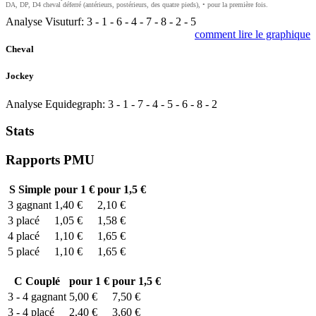
DA, DP, D4 cheval déferré (antérieurs, postérieurs, des quatre pieds), • pour la première fois.
Analyse Visuturf:
3
-
1
-
6
-
4
-
7
-
8
-
2
-
5
comment lire le graphique
Cheval
Jockey
Analyse Equidegraph:
3
-
1
-
7
-
4
-
5
-
6
-
8
-
2
Stats
Rapports PMU
S
Simple
pour 1 €
pour 1,5 €
3
gagnant
1,40 €
2,10 €
3
placé
1,05 €
1,58 €
4
placé
1,10 €
1,65 €
5
placé
1,10 €
1,65 €
C
Couplé
pour 1 €
pour 1,5 €
3 - 4
gagnant
5,00 €
7,50 €
3 - 4
placé
2,40 €
3,60 €