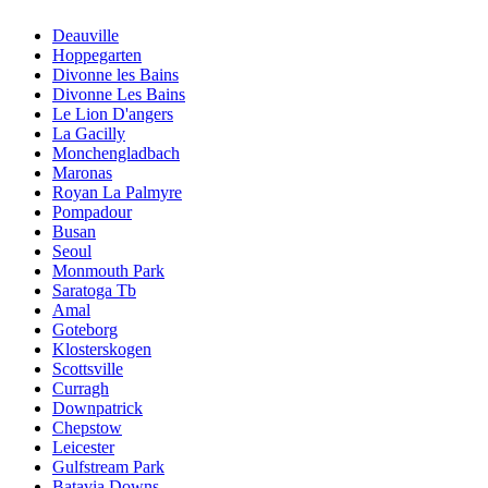
Deauville
Hoppegarten
Divonne les Bains
Divonne Les Bains
Le Lion D'angers
La Gacilly
Monchengladbach
Maronas
Royan La Palmyre
Pompadour
Busan
Seoul
Monmouth Park
Saratoga Tb
Amal
Goteborg
Klosterskogen
Scottsville
Curragh
Downpatrick
Chepstow
Leicester
Gulfstream Park
Batavia Downs