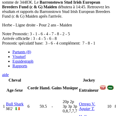
somme de 34483€. Le
Barronstown Stud Irish European
Breeders Fund (c & G) Maiden
débutera à 14:45. Retrouvez les
résultats et rapports du Barronstown Stud Irish European Breeders
Fund (c & G) Maiden après l'arrivée.
Herbe - Ligne droite - Pour 2 ans - Maiden
Notre Pronostic:
3
-
1
-
6
-
4
-
7
-
8
-
2
-
5
Arrivée officielle :
3
-
4
-
5
-
6
-
8
Pronostic spéculatif
base:
3
-
6
-
4
complément:
7
-
8
-
1
Partants (8)
Visuturf
Equidegraph
Rapports
aide
Cheval
Jockey
Corde
Hand.
Gains
Musique
Age-Sexe
Entraineur
20p
2
p
Bull Shark
Orrego V.
1
6
59.5
-
3
p
3
p
3
p
10
M/2
Aguiar T.
0,8,7,7,7