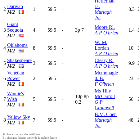
Heffernan
Darivan
Ja.
2
1
59.5
-
8.3
M/2
Murtagh
Jp.
Giant
Moore Rl.
3
Sequoia
4
59.5
-
3
p
7
1.4
A P O'brien
M/2
W.-M.
Oklahoma
4
8
59.5
-
Lordan
10
M/2
A P O'brien
Shakespeare
Cleary R.
5
3
59.5
-
9.9
M/2
A P O'brien
Venetian
Mcmonagle
6
Power
2
59.5
-
d. B.
23
M/2
F O'brien
Ms Tilly
Winnie's
10p
8
p
McCarroll
7
Wish
5
59.5
-
56
0,2
G P
M/2
Cromwell
B.M. Coen
Yellow Sky
8
7
59.5
-
Murtagh
48
M/2
Jp.
⊗ cheval portant des oeilllères
E1 chevaux faisant partie de la même écurie