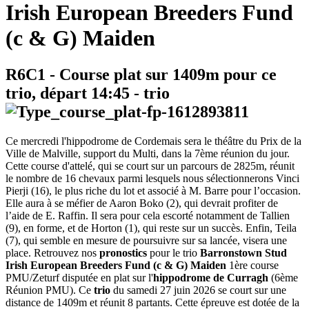
Irish European Breeders Fund
(c & G) Maiden
R6C1
- Course plat sur 1409m pour ce
trio, départ
14:45
-
trio
Ce mercredi l'hippodrome de Cordemais sera le théâtre du Prix de la
Ville de Malville, support du Multi, dans la 7ème réunion du jour.
Cette course d'attelé, qui se court sur un parcours de 2825m, réunit
le nombre de 16 chevaux parmi lesquels nous sélectionnerons Vinci
Pierji (16), le plus riche du lot et associé à M. Barre pour l’occasion.
Elle aura à se méfier de Aaron Boko (2), qui devrait profiter de
l’aide de E. Raffin. Il sera pour cela escorté notamment de Tallien
(9), en forme, et de Horton (1), qui reste sur un succès. Enfin, Teila
(7), qui semble en mesure de poursuivre sur sa lancée, visera une
place. Retrouvez nos
pronostics
pour le trio
Barronstown Stud
Irish European Breeders Fund (c & G) Maiden
1ère course
PMU/Zeturf disputée en plat sur l'
hippodrome de Curragh
(6ème
Réunion PMU). Ce
trio
du samedi 27 juin 2026 se court sur une
distance de 1409m et réunit 8 partants. Cette épreuve est dotée de la