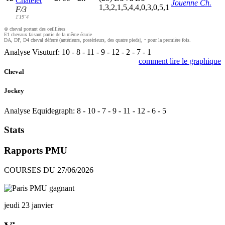
Chatelet
Jouenne Ch.
1,3,2,1,5,4,4,0,3,0,5,1
F/3
1'19"4
⊗ cheval portant des oeilllères
E1 chevaux faisant partie de la même écurie
DA, DP, D4 cheval déferré (antérieurs, postérieurs, des quatre pieds), • pour la première fois.
Analyse Visuturf:
10
-
8
-
11
-
9
-
12
-
2
-
7
-
1
comment lire le graphique
Cheval
Jockey
Analyse Equidegraph:
8
-
10
-
7
-
9
-
11
-
12
-
6
-
5
Stats
Rapports PMU
COURSES DU 27/06/2026
jeudi 23 janvier