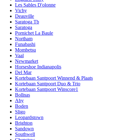
Les Sables D'olonne
Vichy
Deauville
Saratoga Tb
Saratoga
Pornichet La Baule
Northam
Funabashi
Mombetsu
Vaal
Newmarket
Horseshoe Indianapolis
Del Mar
Kortebaan Santpoort Winnend & Plaats
Kortebaan Santpoort Duo & Trio
Kortebaan Santpoort Winscore1
Bollnas
Aby
Boden
Sligo
Leopardstown
Brighton
Sandown
Southwell
Chepstow