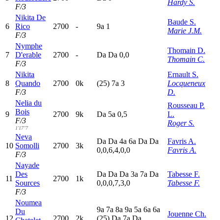
Hardy S.
F/3
Nikita De
Baude S.
6
Rico
2700
-
9
a
1
Marie J.M.
F/3
Nymphe
Thomain D.
7
D'erable
2700
-
D
a
D
a
0,0
Thomain C.
F/3
Nikita
Ernault S.
8
Quando
2700
0k
(25)
7
a
3
Locqueneux
F/3
D.
Nelia du
Rousseau P.
Bois
9
2700
9k
D
a
5
a
0,5
L.
F/3
Roger S.
1'17"7
Neva
D
a
D
a
4
a
6
a
D
a
D
a
Favris A.
10
Somolli
2700
3k
0,0,6,4,0,0
Favris A.
F/3
Nayade
Des
D
a
D
a
D
a
3
a
7
a
D
a
Tabesse F.
11
2700
1k
Sources
0,0,0,7,3,0
Tabesse F.
F/3
Noumea
9
a
7
a
8
a
9
a
5
a
6
a
6
a
Du
Jouenne Ch.
12
2700
2k
(25)
D
a
7
a
D
a