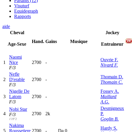
Partants (12)
Visuturf
Equidegraph
Rapports
aide
Cheval
Jockey
Hand.
Gains
Musique
Age-Sexe
Entraineur
Naomi
Ouvrie F.
1
Nice
2700
-
Nivard F.
F/3
Nefle
Thomain D.
2
D'erable
2700
-
Thomain C.
F/3
Nigelle De
Fossey A.
3
Latom
2700
-
Maillard
F/3
A.G.
Desmigneux
Nobi Star
4
2700
2k
P.
F/3
Goglin B.
1'19"2
Nakima
Hardy S.
5
Roussetiere
2700
-
D
a
0