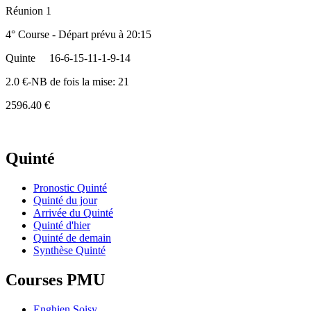
Réunion 1
4° Course - Départ prévu à 20:15
Quinte
16-6-15-11-1-9-14
2.0 €-NB de fois la mise: 21
2596.40 €
Quinté
Pronostic Quinté
Quinté du jour
Arrivée du Quinté
Quinté d'hier
Quinté de demain
Synthèse Quinté
Courses PMU
Enghien Soisy