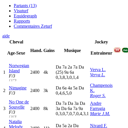
Partants (13)
Visuturf
Equidegraph
Rapports
Commentaires Zeturf
aide
Cheval
Jockey
Hand.
Gains
Musique
Age-Sexe
Entraineur
Norwegian
D
a
7
a
2
a
7
a
D
a
Verva L.
Island
1
2400
4k
(25)
9
a
6
a
Verva L.
F/3
0,3,8,3,0,1,4
1'17"9
Champenois
Nimagine
D
a
6
a
4
a
5
a
D
a
2
2400
3k
K.
F/3
0,4,6,5,0
Roger S.
No One de
D
a
7
a
D
a
3
a
D
a
Andre
Souvelle
3
2400
8k
3
a
D
a
6
a
7
a
9
a
Farrugia
F/3
0,3,0,7,0,7,0,4,3,1
Marie J.M.
1'16"8
Natalia
D
a
5
a
2
a
D
a
Nivard F.
Melody