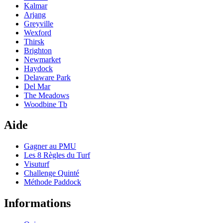
Kalmar
Arjang
Greyville
Wexford
Thirsk
Brighton
Newmarket
Haydock
Delaware Park
Del Mar
The Meadows
Woodbine Tb
Aide
Gagner au PMU
Les 8 Règles du Turf
Visuturf
Challenge Quinté
Méthode Paddock
Informations