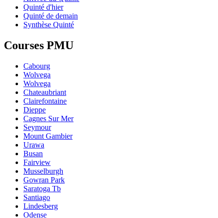
Quinté d'hier
Quinté de demain
Synthèse Quinté
Courses PMU
Cabourg
Wolvega
Wolvega
Chateaubriant
Clairefontaine
Dieppe
Cagnes Sur Mer
Seymour
Mount Gambier
Urawa
Busan
Fairview
Musselburgh
Gowran Park
Saratoga Tb
Santiago
Lindesberg
Odense