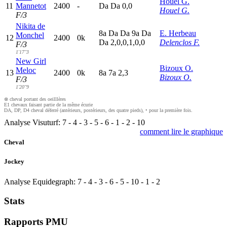
Houel G.
11
Mannetot
2400
-
D
a
D
a
0,0
Houel G.
F/3
Nikita de
8
a
D
a
D
a
9
a
D
a
E. Herbeau
Monchel
12
2400
0k
D
a
2,0,0,1,0,0
Delenclos F.
F/3
1'17"3
New Girl
Bizoux O.
Meloc
13
2400
0k
8
a
7
a
2,3
Bizoux O.
F/3
1'20"9
⊗ cheval portant des oeilllères
E1 chevaux faisant partie de la même écurie
DA, DP, D4 cheval déferré (antérieurs, postérieurs, des quatre pieds), • pour la première fois.
Analyse Visuturf:
7
-
4
-
3
-
5
-
6
-
1
-
2
-
10
comment lire le graphique
Cheval
Jockey
Analyse Equidegraph:
7
-
4
-
3
-
6
-
5
-
10
-
1
-
2
Stats
Rapports PMU