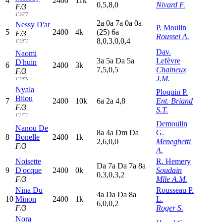
4
2400
11k
0,5,8,0
Nivard F.
F/3
1'16"7
2
a
0
a
7
a
0
a
0
a
Nessy D'ar
P. Moulin
5
2400
4k
(25)
6
a
F/3
Roussel A.
8,0,3,0,0,4
1'19"1
Dav.
Naomi
3
a
5
a
D
a
5
a
Lefèvre
D'huin
6
2400
3k
7,5,0,5
Chaineux
F/3
J.M.
1'19"0
Nyala
Ploquin P.
Bilou
7
2400
10k
6
a
2
a
4,8
Ent. Briand
F/3
S.T.
1'17"1
Demoulin
Nanou De
8
a
4
a
D
m
D
a
G.
8
Bonelle
2400
1k
2,6,0,0
Meneghetti
F/3
A.
Noisette
R. Hemery
D
a
7
a
D
a
7
a
8
a
9
D'ocque
2400
0k
Soudain
0,3,0,3,2
F/3
Mlle A.M.
Nina Du
Rousseau P.
4
a
D
a
D
a
8
a
10
Minon
2400
1k
L.
6,0,0,2
F/3
Roger S.
Nora