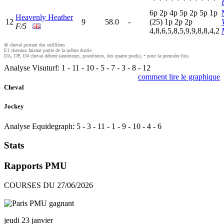
6
p
2
p
4
p
5
p
2
p
5
p
1
p
Heavenly Heather
12
9
58.0
-
(25)
1
p
2
p
2
p
F/5
4,8,6,5,8,5,9,9,8,8,4,2
⊗ cheval portant des oeilllères
E1 chevaux faisant partie de la même écurie
DA, DP, D4 cheval déferré (antérieurs, postérieurs, des quatre pieds), • pour la première fois.
Analyse Visuturf:
1
-
11
-
10
-
5
-
7
-
3
-
8
-
12
comment lire le graphique
Cheval
Jockey
Analyse Equidegraph:
5
-
3
-
11
-
1
-
9
-
10
-
4
-
6
Stats
Rapports PMU
COURSES DU 27/06/2026
jeudi 23 janvier