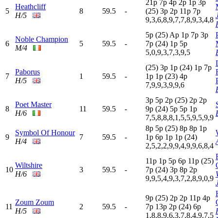
21p
7
p
4
p
2
p
1
p
3
p
Heathcliff
5
8
59.5
-
(25)
3
p
2
p
11p
7
p
H/5
9,3,6,8,9,7,7,8,9,3,4,8
5
p
(25)
A
p
1
p
7
p
3
p
Noble Champion
6
5
59.5
-
7
p
(24)
1
p
5
p
M/4
5,0,9,3,7,3,9,5
(25)
3
p
1
p
(24)
1
p
7
p
Paborus
7
1
59.5
-
1
p
1
p
(23)
4
p
H/5
7,9,9,3,9,9,6
3
p
5
p
2
p
(25)
2
p
2
p
Poet Master
8
11
59.5
-
9
p
(24)
5
p
5
p
1
p
H/6
7,5,8,8,8,1,5,5,9,5,9,9
8
p
5
p
(25)
8
p
8
p
1
p
Symbol Of Honour
9
7
59.5
-
1
p
6
p
1
p
1
p
(24)
H/4
2,5,2,2,9,9,4,9,9,6,8,4
11p
1
p
5
p
6
p
11p
(25)
Wiltshire
10
3
59.5
-
7
p
(24)
3
p
8
p
2
p
H/6
9,9,5,4,9,3,7,2,8,9,0,9
9
p
(25)
2
p
2
p
11p
4
p
Zoum Zoum
11
2
59.5
-
7
p
13p
2
p
(24)
6
p
H/5
1,8,8,9,6,3,7,8,4,9,7,5