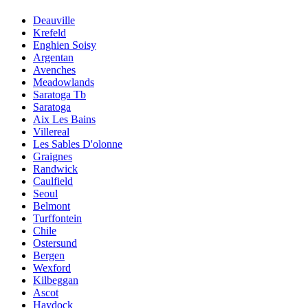
Deauville
Krefeld
Enghien Soisy
Argentan
Avenches
Meadowlands
Saratoga Tb
Saratoga
Aix Les Bains
Villereal
Les Sables D'olonne
Graignes
Randwick
Caulfield
Seoul
Belmont
Turffontein
Chile
Ostersund
Bergen
Wexford
Kilbeggan
Ascot
Haydock