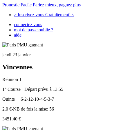
Pronostic Facile
Pariez mieux, gagnez plus
> Inscrivez vous Gratuitement! <
connectez vous
mot de passe oublié ?
aide
jeudi 23 janvier
Vincennes
Réunion 1
1° Course - Départ prévu à 13:55
Quinte
6-2-12-10-4-5-3-7
2.0 €-NB de fois la mise: 56
3451.40 €